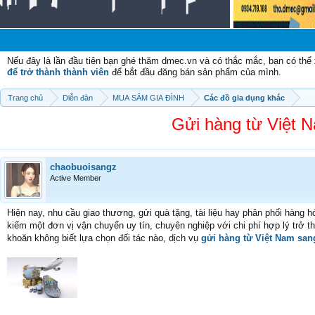
Chà
Nếu đây là lần đầu tiên bạn ghé thăm dmec.vn và có thắc mắc, bạn có th
để trở thành thành viên
để bắt đầu đăng bán sản phẩm của mình.
Trang chủ
Diễn đàn
MUA SẮM GIA ĐÌNH
Các đồ gia dụng khác
Gửi hàng từ Việt N
chaobuoisangz
Active Member
Hiện nay, nhu cầu giao thương, gửi quà tặng, tài liệu hay phân phối hàng
kiếm một đơn vị vận chuyển uy tín, chuyên nghiệp với chi phí hợp lý trở
khoăn không biết lựa chọn đối tác nào, dịch vụ
gửi hàng từ Việt Nam san