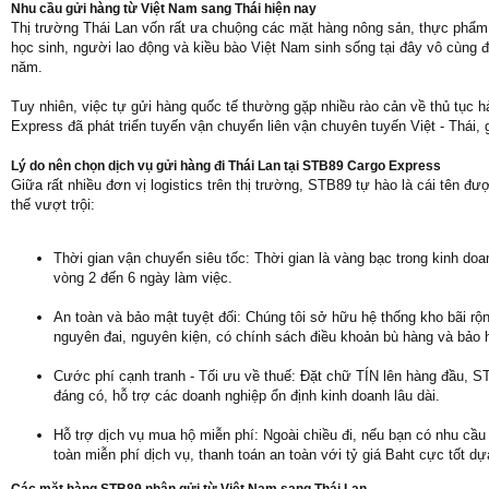
Nhu cầu gửi hàng từ Việt Nam sang Thái hiện nay
Thị trường Thái Lan vốn rất ưa chuộng các mặt hàng nông sản, thực phẩm 
học sinh, người lao động và kiều bào Việt Nam sinh sống tại đây vô cùng 
năm.
Tuy nhiên, việc tự gửi hàng quốc tế thường gặp nhiều rào cản về thủ tục
Express đã phát triển tuyến vận chuyển liên vận chuyên tuyến Việt - Thái, 
Lý do nên chọn dịch vụ gửi hàng đi Thái Lan tại STB89 Cargo Express
Giữa rất nhiều đơn vị logistics trên thị trường, STB89 tự hào là cái tên
thế vượt trội:
Thời gian vận chuyển siêu tốc: Thời gian là vàng bạc trong kinh doa
vòng 2 đến 6 ngày làm việc.
An toàn và bảo mật tuyệt đối: Chúng tôi sở hữu hệ thống kho bãi rộ
nguyên đai, nguyên kiện, có chính sách điều khoản bù hàng và bảo 
Cước phí cạnh tranh - Tối ưu về thuế: Đặt chữ TÍN lên hàng đầu, STB
đáng có, hỗ trợ các doanh nghiệp ổn định kinh doanh lâu dài.
Hỗ trợ dịch vụ mua hộ miễn phí: Ngoài chiều đi, nếu bạn có nhu cầ
toàn miễn phí dịch vụ, thanh toán an toàn với tỷ giá Baht cực tốt 