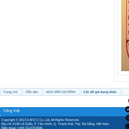
Trang chủ
Diễn đàn
MUA SẮM GIA ĐÌNH
Các đồ gia dụng khác
Tiếng Việt
Copyright © 2013 D.M.E.C Co.,Ltd, All Rights Reserved.
Địa chỉ: K190 Lê Duẩn, P. Tân chính, Q. Thanh Khê, Thp. Đà Nẵng, Việt Nam.
Điện thoại: (+84) 5113752506