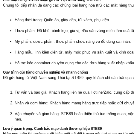
Các mặt hàng STB89 nhận gửi từ Việt Nam sang Thái Lan
Chúng tôi tiếp nhận đa dạng các chủng loại hàng hóa (trừ các mặt hàng th
Hàng thời trang: Quần áo, giày dép, túi xách, phụ kiện.
Thực phẩm: Đồ khô, bánh kẹo, gia vị, đặc sản vùng miền làm quà tặ
Mỹ phẩm, dược phẩm, thực phẩm chức năng và đồ dùng cá nhân.
Hàng mẫu, linh kiện điện tử, máy móc phục vụ sản xuất và kinh doa
Hỗ trợ kéo container chuyên dụng cho các đơn hàng xuất nhập khẩu
Quy trình gửi hàng chuyên nghiệp và nhanh chóng
Để gửi hàng từ Việt Nam sang Thái tại STB89, quý khách chỉ cần trải qua
Tư vấn và báo giá: Khách hàng liên hệ qua Hotline/Zalo, cung cấp th
Nhận và gom hàng: Khách hàng mang hàng trực tiếp hoặc gửi chuyển
Vận chuyển và giao hàng: STB89 hoàn thiện thủ tục thông quan, vận
hẹn.
Lưu ý quan trọng: Cảnh báo mạo danh thương hiệu STB89
Hiện nay, trên thị trường xuất hiện một số đối tượng xấu lợi dụng uy tí