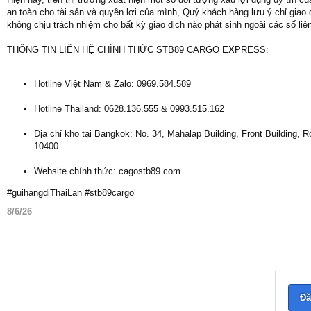
an toàn cho tài sản và quyền lợi của mình, Quý khách hàng lưu ý chỉ giao 
không chịu trách nhiệm cho bất kỳ giao dịch nào phát sinh ngoài các số liên
THÔNG TIN LIÊN HỆ CHÍNH THỨC STB89 CARGO EXPRESS:
Hotline Việt Nam & Zalo: 0969.584.589
Hotline Thailand: 0628.136.555 & 0993.515.162
Địa chỉ kho tại Bangkok: No. 34, Mahalap Building, Front Building
10400
Website chính thức: cagostb89.com
#guihangdiThaiLan #stb89cargo
8/6/26
Đă