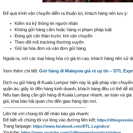
Để quá trình vận chuyển diễn ra thuận lợi, khách hàng nên lưu ý:
Kiểm tra kỹ thông tin người nhận
Không gửi hàng cấm hoặc hàng vi phạm pháp luật
Đóng gói cẩn thận trước khi vận chuyển
Theo dõi mã tracking thường xuyên
Giữ lại hóa đơn và vận đơn gửi hàng
Ngoài ra, với các loại hàng hóa có giá trị cao, khách hàng nên sử
Xem thêm chi tiết:
Gửi hàng đi Malaysia giá rẻ uy tín – DTL E
Dịch vụ gửi hàng đi Kuala Lumpur hiện nay là giải pháp vận chuyển
quần áo, giấy tờ đến hàng kinh doanh, khách hàng đều có thể dễ dà
Nếu bạn đang cần gửi hàng đi Kuala Lumpur nhanh, an toàn và giá 
gói, khai báo hải quan cho đến giao hàng tận nơi.
--------------------------------------------------------
Liên hệ với chúng tôi để nhận báo giá nhanh:
Để biết về chúng tôi vui lòng vào đường liên kết:
https://dtlexpressl
Trang fanpage:
https://www.facebook.com/DTL.Logistics/
Youtube:
https://www.youtube.com/@dtlexpresslogistics/videos