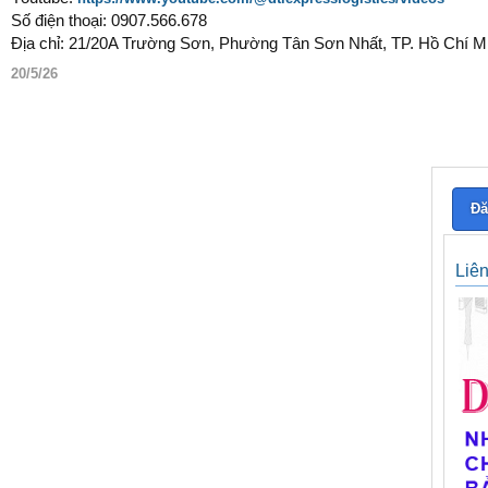
Số điện thoại: 0907.566.678
Địa chỉ: 21/20A Trường Sơn, Phường Tân Sơn Nhất, TP. Hồ Chí M
20/5/26
Đă
Liê