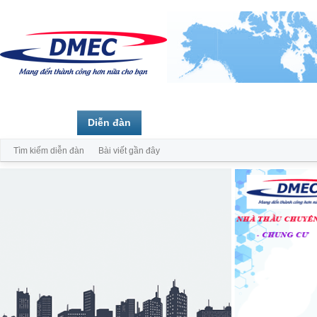
Trang chủ
Diễn đàn
Thành viên
Tìm kiếm diễn đàn
Bài viết gần đây