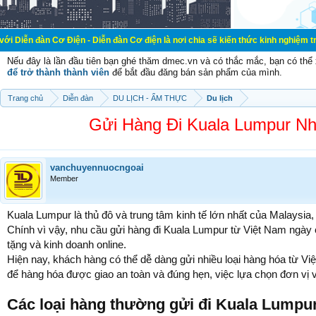
iện - Diễn đàn Cơ điện là nơi chia sẽ kiến thức kinh nghiệm trong lãnh vực cơ
Nếu đây là lần đầu tiên bạn ghé thăm dmec.vn và có thắc mắc, bạn có th
để trở thành thành viên
để bắt đầu đăng bán sản phẩm của mình.
Trang chủ
Diễn đàn
DU LỊCH - ẨM THỰC
Du lịch
Gửi Hàng Đi Kuala Lumpur Nh
vanchuyennuocngoai
Member
Kuala Lumpur là thủ đô và trung tâm kinh tế lớn nhất của Malaysia,
Chính vì vậy, nhu cầu gửi hàng đi Kuala Lumpur từ Việt Nam ngày c
tặng và kinh doanh online.
Hiện nay, khách hàng có thể dễ dàng gửi nhiều loại hàng hóa từ Vi
để hàng hóa được giao an toàn và đúng hẹn, việc lựa chọn đơn vị v
Các loại hàng thường gửi đi Kuala Lumpu