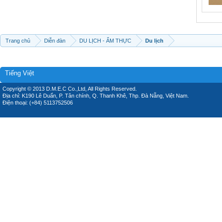
Trang chủ
Diễn đàn
DU LỊCH - ẨM THỰC
Du lịch
Tiếng Việt
Copyright © 2013 D.M.E.C Co.,Ltd, All Rights Reserved.
Địa chỉ: K190 Lê Duẩn, P. Tân chính, Q. Thanh Khê, Thp. Đà Nẵng, Việt Nam.
Điện thoại: (+84) 5113752506