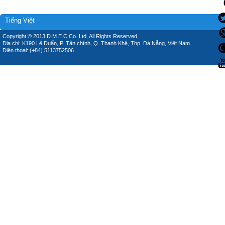
Tiếng Việt
Copyright © 2013 D.M.E.C Co.,Ltd, All Rights Reserved.
Địa chỉ: K190 Lê Duẩn, P. Tân chính, Q. Thanh Khê, Thp. Đà Nẵng, Việt Nam.
Điện thoại: (+84) 5113752506