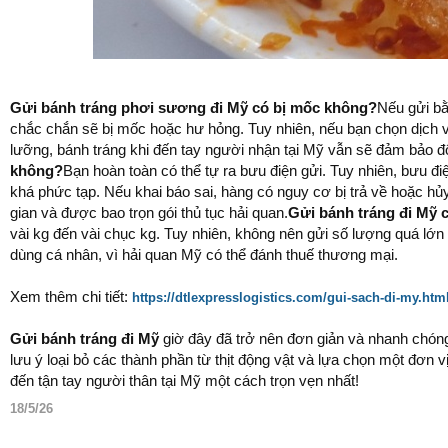
Gửi bánh tráng phơi sương đi Mỹ có bị mốc không?
Nếu gửi bằ
chắc chắn sẽ bị mốc hoặc hư hỏng. Tuy nhiên, nếu bạn chọn dịch 
lưỡng, bánh tráng khi đến tay người nhận tại Mỹ vẫn sẽ đảm bảo 
không?
Bạn hoàn toàn có thể tự ra bưu điện gửi. Tuy nhiên, bưu đi
khá phức tạp. Nếu khai báo sai, hàng có nguy cơ bị trả về hoặc hủ
gian và được bao trọn gói thủ tục hải quan.
Gửi bánh tráng đi Mỹ 
vài kg đến vài chục kg. Tuy nhiên, không nên gửi số lượng quá lớ
dùng cá nhân, vì hải quan Mỹ có thể đánh thuế thương mại.
Xem thêm chi tiết:
https://dtlexpresslogistics.com/gui-sach-di-my.htm
Gửi bánh tráng đi Mỹ
giờ đây đã trở nên đơn giản và nhanh chóng
lưu ý loại bỏ các thành phần từ thịt động vật và lựa chọn một đơn
đến tận tay người thân tại Mỹ một cách trọn vẹn nhất!
18/5/26