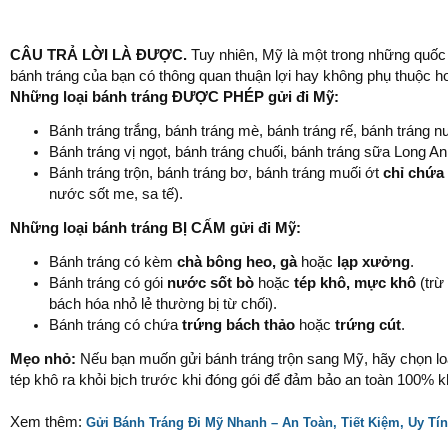
CÂU TRẢ LỜI LÀ ĐƯỢC.
Tuy nhiên, Mỹ là một trong những quốc 
bánh tráng của bạn có thông quan thuận lợi hay không phụ thuộc 
Những loại bánh tráng ĐƯỢC PHÉP gửi đi Mỹ:
Bánh tráng trắng, bánh tráng mè, bánh tráng rế, bánh tráng 
Bánh tráng vị ngọt, bánh tráng chuối, bánh tráng sữa Long An
Bánh tráng trộn, bánh tráng bơ, bánh tráng muối ớt
chỉ chứa 
nước sốt me, sa tế).
Những loại bánh tráng BỊ CẤM gửi đi Mỹ:
Bánh tráng có kèm
chà bông heo, gà
hoặc
lạp xưởng
.
Bánh tráng có gói
nước sốt bò
hoặc
tép khô, mực khô
(trừ
bách hóa nhỏ lẻ thường bị từ chối).
Bánh tráng có chứa
trứng bách thảo
hoặc
trứng cút
.
Mẹo nhỏ:
Nếu bạn muốn gửi bánh tráng trộn sang Mỹ, hãy chọn loại
tép khô ra khỏi bịch trước khi đóng gói để đảm bảo an toàn 100% k
Xem thêm:
Gửi Bánh Tráng Đi Mỹ Nhanh – An Toàn, Tiết Kiệm, Uy Tí