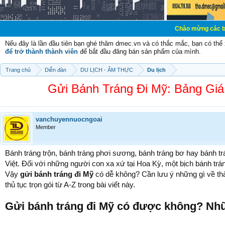
Chào mừng các bạn đến với Diễ
Nếu đây là lần đầu tiên bạn ghé thăm dmec.vn và có thắc mắc, bạn có th
để trở thành thành viên
để bắt đầu đăng bán sản phẩm của mình.
Trang chủ
Diễn đàn
DU LỊCH - ẨM THỰC
Du lịch
Gửi Bánh Tráng Đi Mỹ: Bảng Gi
vanchuyennuocngoai
Member
Bánh tráng trộn, bánh tráng phơi sương, bánh tráng bơ hay bánh tr
Việt. Đối với những người con xa xứ tại Hoa Kỳ, một bịch bánh tr
Vậy
gửi bánh tráng đi Mỹ
có dễ không? Cần lưu ý những gì về thàn
thủ tục trọn gói từ A-Z trong bài viết này.
Gửi bánh tráng đi Mỹ có được không? Nh