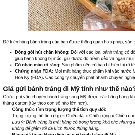
Để kiện hàng bánh tráng của bạn được thông quan hợp pháp, sản p
Đóng gói hút chân không:
Đối với các loại bánh tráng có 
giúp bánh không bị mốc, giữ được độ mềm dẻo và ngăn mùi gi
Có nhãn mác rõ ràng:
Sản phẩm nên có bao bì hiển thị rõ tê
Chứng nhận FDA:
Mọi mặt hàng thực phẩm khi vào nước M
Hoa Kỳ (FDA). Các công ty chuyển phát nhanh chuyên nghiệp
Giá gửi bánh tráng đi Mỹ tính như thế nào
Cước phí vận chuyển bánh tráng sang Mỹ được các hãng hàng không
thùng carton (tùy theo con số nào lớn hơn).
Công thức tính trọng lượng thể tích quy đổi:
Trọng lượng thể tích (kg) = Chiều dài x Chiều rộng x Chiều cao
Lưu ý: Bánh tráng là mặt hàng có trọng lượng khá nhẹ nhưng lạ
không để giảm tối đa kích thước thùng hàng.
Bảng giá tham khảo dịch vụ gửi bánh tráng đi Mỹ