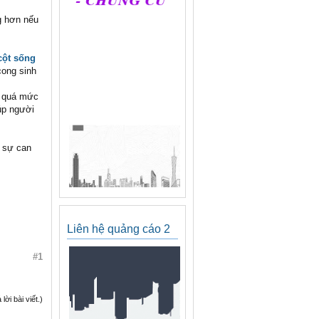
ng hơn nếu
cột sống
cong sinh
ập quá mức
úp người
n sự can
Liên hệ quảng cáo 2
#1
ời bài viết.)