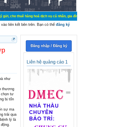
uê hàng hoá dịch vụ cá nhân, gia đình. Mua bán, ký gửi, cho thuê thiết bị hệ t
vào liên kết bên trên. Bạn có thể
đăng ký
Đăng nhập / Đăng ký
ớp
Liên hệ quảng cáo 1
nhà như
ổn thương
a chọn tư
ng bị tổn
đến sự ma
g trải qua
bệnh lý là
 động.