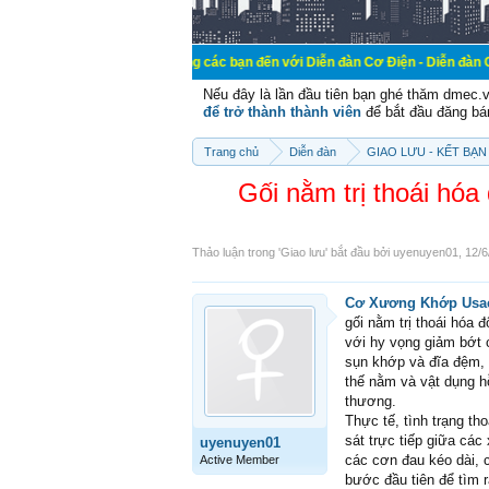
Chào mừng các bạn đến với Diễn đàn Cơ Điện - Diễn đàn Cơ điện là nơi 
Nếu đây là lần đầu tiên bạn ghé thăm dmec.
để trở thành thành viên
để bắt đầu đăng bá
Trang chủ
Diễn đàn
GIAO LƯU - KẾT BẠN 
Gối nằm trị thoái h
Thảo luận trong '
Giao lưu
' bắt đầu bởi
uyenuyen01
,
12/6
Cơ Xương Khớp Usac
gối nằm trị thoái hóa 
với hy vọng giảm bớt c
sụn khớp và đĩa đệm, g
thế nằm và vật dụng hỗ
thương.
Thực tế, tình trạng th
sát trực tiếp giữa cá
uyenuyen01
các cơn đau kéo dài, c
Active Member
bước đầu tiên để tìm r