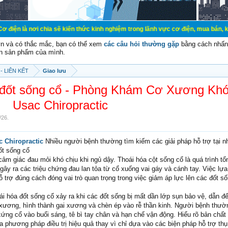
chia sẽ kiến thức kinh nghiệm trong lãnh vực cơ điện, mua bán, ký gửi, cho th
vn và có thắc mắc, bạn có thể xem
các câu hỏi thường gặp
bằng cách nhấn 
n sản phẩm của mình.
- LIÊN KẾT
Giao lưu
óa đốt sống cổ - Phòng Khám Cơ Xương Kh
Usac Chiropractic
/26
.
 Chiropractic
Nhiều người bệnh thường tìm kiếm các giải pháp hỗ trợ tại 
đốt sống cổ
ảm giác đau mỏi khó chịu khi ngủ dậy. Thoái hóa cột sống cổ là quá trình t
ây ra các triệu chứng đau lan tỏa từ cổ xuống vai gáy và cánh tay. Việc lự
 trợ đúng cách đóng vai trò quan trọng trong việc giảm áp lực lên các đốt số
oái hóa đốt sống cổ xảy ra khi các đốt sống bị mất dần lớp sụn bảo vệ, dẫn 
c xương, hình thành gai xương và chèn ép vào rễ thần kinh. Người bệnh thườn
ứng cổ vào buổi sáng, tê bì tay chân và hạn chế vận động. Hiểu rõ bản chất 
a phương pháp điều trị hiệu quả thay vì chỉ dựa vào các biện pháp hỗ trợ thụ