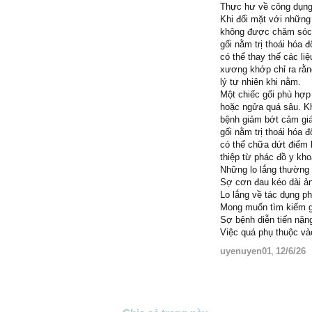
Thực hư về công dụng 
Khi đối mặt với những 
không được chăm sóc 
gối nằm trị thoái hóa 
có thể thay thế các li
xương khớp chỉ ra rằng
lý tự nhiên khi nằm.
Một chiếc gối phù hợp 
hoặc ngửa quá sâu. Kh
bệnh giảm bớt cảm giá
gối nằm trị thoái hóa 
có thể chữa dứt điểm b
thiệp từ phác đồ y kho
Những lo lắng thường
Sợ cơn đau kéo dài ả
Lo lắng về tác dụng p
Mong muốn tìm kiếm gi
Sợ bệnh diễn tiến nặng
Việc quá phụ thuộc v
uyenuyen01
12/6/26
,