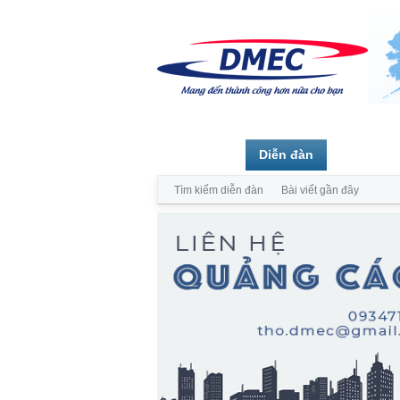
Trang chủ
Diễn đàn
Thành vi
Tìm kiếm diễn đàn
Bài viết gần đây