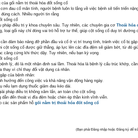
của gối nằm trị thoái hóa đốt sống cổ
cơn đau cổ mãn tính, người bệnh luôn lo lắng về việc bệnh sẽ tiến triển nặ
đúng cách. Nhiều người tin rằng
đốt sống cổ
ệu pháp điều trị y khoa chuyên sâu. Tuy nhiên, các chuyên gia cơ
Thoái hóa 
, loại gối này chỉ đóng vai trò hỗ trợ tư thế, giúp cột sống cổ duy trì đường 
cần đảm bảo nâng đỡ phần đầu và cổ ở vị trí trung tính, tránh việc cổ bị g
i cột sống cổ được giữ thẳng, áp lực lên các đĩa đệm sẽ giảm bớt, từ đó gi
c căng cứng khi thức dậy. Tuy nhiên, nếu bạn kỳ vọng
đốt sống cổ
ệnh lý, đó là một nhận định sai lầm. Thoái hóa là bệnh lý cấu trúc khớp, cầ
a thay vì chỉ thay đổi vật dụng cá nhân.
 gặp của bệnh nhân:
nh hưởng đến công việc và khả năng vận động hàng ngày.
hụ nếu lạm dụng thuốc giảm đau kéo dài.
ải pháp điều trị không xâm lấn, an toàn cho cột sống.
 dẫn đến thoát vị đĩa đệm hoặc chèn ép thần kinh vĩnh viễn.
ào các sản phẩm hỗ
gối nằm trị thoái hóa đốt sống cổ
(Bạn phải Đăng nhập hoặc Đăng ký để trả l