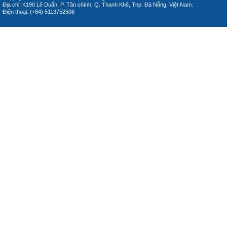
Địa chỉ: K190 Lê Duẩn, P. Tân chính, Q. Thanh Khê, Thp. Đà Nẵng, Việt Nam.
Điện thoại: (+84) 5113752506