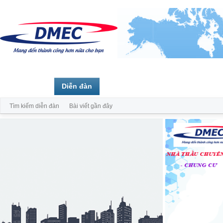
Trang chủ
Diễn đàn
Thành viên
Tìm kiếm diễn đàn
Bài viết gần đây