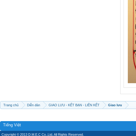
Trang chủ
Diễn đàn
GIAO LƯU - KẾT BẠN - LIÊN KẾT
Giao lưu
Tiếng Việt
Copyright © 2013 D.M.E.C Co.,Ltd, All Rights Reserved.