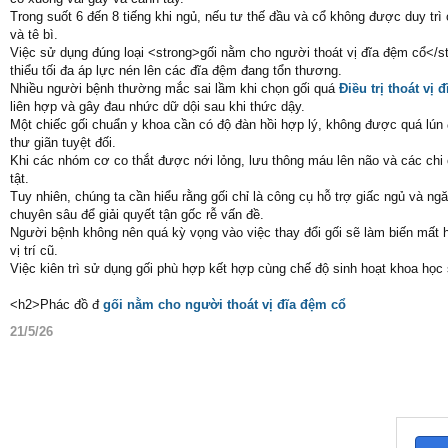
Trong suốt 6 đến 8 tiếng khi ngủ, nếu tư thế đầu và cổ không được duy trì ở
và tê bì.
Việc sử dụng đúng loại <strong>gối nằm cho người thoát vị đĩa đệm cổ</str
thiểu tối đa áp lực nén lên các đĩa đệm đang tổn thương.
Nhiều người bệnh thường mắc sai lầm khi chọn gối quá
Điều trị thoát vị 
liên hợp và gây đau nhức dữ dội sau khi thức dậy.
Một chiếc gối chuẩn y khoa cần có độ đàn hồi hợp lý, không được quá l
thư giãn tuyệt đối.
Khi các nhóm cơ co thắt được nới lỏng, lưu thông máu lên não và các chi 
tật.
Tuy nhiên, chúng ta cần hiểu rằng gối chỉ là công cụ hỗ trợ giấc ngủ và ng
chuyên sâu để giải quyết tận gốc rễ vấn đề.
Người bệnh không nên quá kỳ vọng vào việc thay đổi gối sẽ làm biến mất 
vị trí cũ.
Việc kiên trì sử dụng gối phù hợp kết hợp cùng chế độ sinh hoạt khoa học
<h2>Phác đồ đ
gối nằm cho người thoát vị đĩa đệm cổ
21/5/26