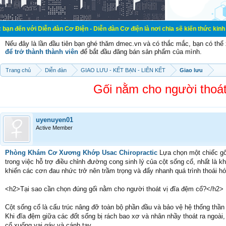
Diễn đàn Cơ Điện - Diễn đàn Cơ điện là nơi chia sẽ kiến thức kinh nghiệm trong
Nếu đây là lần đầu tiên bạn ghé thăm dmec.vn và có thắc mắc, bạn có th
để trở thành thành viên
để bắt đầu đăng bán sản phẩm của mình.
Trang chủ
Diễn đàn
GIAO LƯU - KẾT BẠN - LIÊN KẾT
Giao lưu
Gối nằm cho người thoát 
uyenuyen01
Active Member
Phòng Khám Cơ Xương Khớp Usac Chiropractic
Lựa chọn một chiếc gối
trong việc hỗ trợ điều chỉnh đường cong sinh lý của cột sống cổ, nhất là 
khiến các cơn đau nhức trở nên trầm trọng và đẩy nhanh quá trình thoái hó
<h2>Tại sao cần chọn đúng gối nằm cho người thoát vị đĩa đệm cổ?</h2>
Cột sống cổ là cấu trúc nâng đỡ toàn bộ phần đầu và bảo vệ hệ thống thần
Khi đĩa đệm giữa các đốt sống bị rách bao xơ và nhân nhầy thoát ra ngoài,
cổ xuống vai gáy và cánh tay.