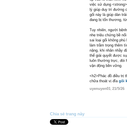
việc sử dụng <strong>
lý giúp duy trì đường 
gối này là giúp dàn tr
đang bị tổn thương, t
Tuy nhiên, người bệnh 
nhẹ triệu chứng bề nổ
sai loại gối không phù
làm trầm trọng thêm tì
nặng, khi nhân nhầy đã
thể giải quyết được sự
luôn thường trực, đòi 
vận động bền vững.
<h2>Phác đồ điều trị 
chữa thoát vị đĩa
gối 
uyenuyen01
21/5/26
,
Chia sẻ trang này