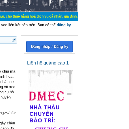
uê hàng hoá dịch vụ cá nhân, gia đình. Mua bán, ký gửi, cho thuê thiết bị hệ 
vào liên kết bên trên. Bạn có thể
đăng ký
Đăng nhập / Đăng ký
Liên hệ quảng cáo 1
ó chịu mà
sinh hoạt
i nhà như
ng và xoa
ng cụ hỗ
 chuyên
ong></h2>
 gây chèn
 cảnh đó,