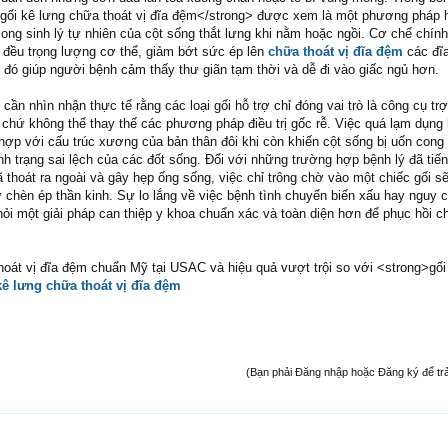
gối kê lưng chữa thoát vị đĩa đệm</strong> được xem là một phương pháp h
cong sinh lý tự nhiên của cột sống thắt lưng khi nằm hoặc ngồi. Cơ chế chính
ải đều trọng lượng cơ thể, giảm bớt sức ép lên
chữa thoát vị đĩa đệm
các đĩ
ừ đó giúp người bệnh cảm thấy thư giãn tạm thời và dễ đi vào giấc ngủ hơn.
cần nhìn nhận thực tế rằng các loại gối hỗ trợ chỉ đóng vai trò là công cụ tr
i chứ không thể thay thế các phương pháp điều trị gốc rễ. Việc quá lạm dụng
 hợp với cấu trúc xương của bản thân đôi khi còn khiến cột sống bị uốn con
nh trạng sai lệch của các đốt sống. Đối với những trường hợp bệnh lý đã tiến 
 thoát ra ngoài và gây hẹp ống sống, việc chỉ trông chờ vào một chiếc gối s
 chèn ép thần kinh. Sự lo lắng về việc bệnh tình chuyển biến xấu hay nguy cơ
hỏi một giải pháp can thiệp y khoa chuẩn xác và toàn diện hơn để phục hồi 
thoát vị đĩa đệm chuẩn Mỹ tại USAC và hiệu quả vượt trội so với <strong>gối
kê lưng chữa thoát vị đĩa đệm
(Bạn phải Đăng nhập hoặc Đăng ký để trả l