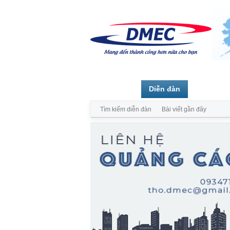
Trang chủ
Diễn đàn
Thành vi
Tìm kiếm diễn đàn
Bài viết gần đây