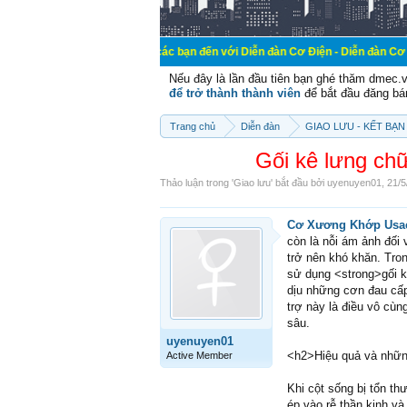
Chào mừng các bạn đến với Diễn đàn Cơ Điện - Diễn đàn Cơ điện là nơi 
Nếu đây là lần đầu tiên bạn ghé thăm dmec.
để trở thành thành viên
để bắt đầu đăng bá
Trang chủ
Diễn đàn
GIAO LƯU - KẾT BẠN 
Gối kê lưng chữ
Thảo luận trong '
Giao lưu
' bắt đầu bởi
uyenuyen01
,
21/5
Cơ Xương Khớp Usac
còn là nỗi ám ảnh đối 
trở nên khó khăn. Tron
sử dụng <strong>gối k
dịu những cơn đau cấp
trợ này là điều vô cùn
sâu.
uyenuyen01
<h2>Hiệu quả và những
Active Member
Khi cột sống bị tổn th
ép vào rễ thần kinh v