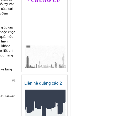
ỗ trợ vật
 của loại
a đệm
ợ giúp giảm
 hoặc chọn
g quá mức,
triển
ẽ không
 liệt chi
chức năng
 kê lưng
#1
Liên hệ quảng cáo 2
ời bài viết.)