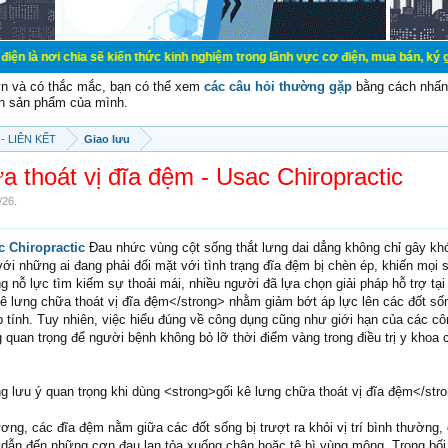
chia sẽ kiến thức kinh nghiệm trong lãnh vực cơ điện, mua bán, ký gửi, cho th
vn và có thắc mắc, bạn có thể xem
các câu hỏi thường gặp
bằng cách nhấn 
n sản phẩm của mình.
- LIÊN KẾT
Giao lưu
a thoát vị đĩa đệm - Usac Chiropractic
/26
.
 Chiropractic
Đau nhức vùng cột sống thắt lưng dai dẳng không chỉ gây kh
với những ai đang phải đối mặt với tình trạng đĩa đệm bị chèn ép, khiến mọi 
g nỗ lực tìm kiếm sự thoải mái, nhiều người đã lựa chọn giải pháp hỗ trợ tạ
ê lưng chữa thoát vị đĩa đệm</strong> nhằm giảm bớt áp lực lên các đốt số
 tính. Tuy nhiên, việc hiểu đúng về công dụng cũng như giới hạn của các cô
g quan trọng để người bệnh không bỏ lỡ thời điểm vàng trong điều trị y khoa
 lưu ý quan trọng khi dùng <strong>gối kê lưng chữa thoát vị đĩa đệm</str
ương, các đĩa đệm nằm giữa các đốt sống bị trượt ra khỏi vị trí bình thường,
à dẫn đến những cơn đau lan tỏa xuống chân hoặc tê bì vùng mông. Trong bối