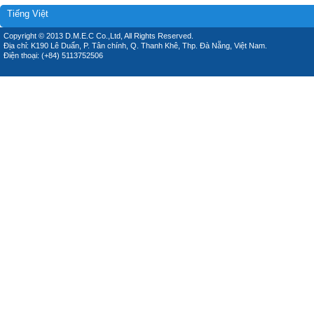
Tiếng Việt
Copyright © 2013 D.M.E.C Co.,Ltd, All Rights Reserved.
Địa chỉ: K190 Lê Duẩn, P. Tân chính, Q. Thanh Khê, Thp. Đà Nẵng, Việt Nam.
Điện thoại: (+84) 5113752506