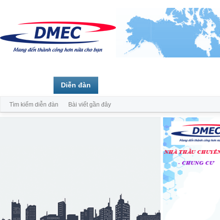
Trang chủ
Diễn đàn
Thành viên
Tìm kiếm diễn đàn
Bài viết gần đây