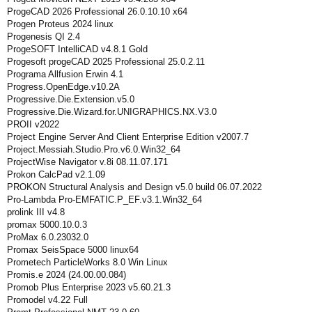
ProgeCAD 2026 Professional 26.0.10.10 x64
Progen Proteus 2024 linux
Progenesis QI 2.4
ProgeSOFT IntelliCAD v4.8.1 Gold
Progesoft progeCAD 2025 Professional 25.0.2.11
Programa Allfusion Erwin 4.1
Progress.OpenEdge.v10.2A
Progressive.Die.Extension.v5.0
Progressive.Die.Wizard.for.UNIGRAPHICS.NX.V3.0
PROII v2022
Project Engine Server And Client Enterprise Edition v2007.7
Project.Messiah.Studio.Pro.v6.0.Win32_64
ProjectWise Navigator v.8i 08.11.07.171
Prokon CalcPad v2.1.09
PROKON Structural Analysis and Design v5.0 build 06.07.2022
Pro-Lambda Pro-EMFATIC.P_EF.v3.1.Win32_64
prolink III v4.8
promax 5000.10.0.3
ProMax 6.0.23032.0
Promax SeisSpace 5000 linux64
Prometech ParticleWorks 8.0 Win Linux
Promis.e 2024 (24.00.00.084)
Promob Plus Enterprise 2023 v5.60.21.3
Promodel v4.22 Full