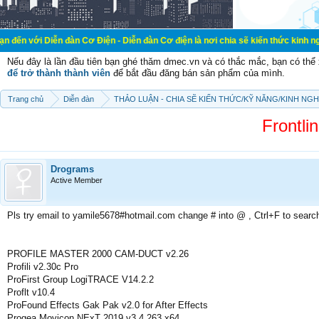
n đàn Cơ Điện - Diễn đàn Cơ điện là nơi chia sẽ kiến thức kinh nghiệm trong l
Nếu đây là lần đầu tiên bạn ghé thăm dmec.vn và có thắc mắc, bạn có th
để trở thành thành viên
để bắt đầu đăng bán sản phẩm của mình.
Trang chủ
Diễn đàn
THẢO LUẬN - CHIA SẼ KIẾN THỨC/KỸ NĂNG/KINH NG
Frontli
Drograms
Active Member
Pls try email to yamile5678#hotmail.com change # into @ , Ctrl+F to searc
PROFILE MASTER 2000 CAM-DUCT v2.26
Profili v2.30c Pro
ProFirst Group LogiTRACE V14.2.2
Proflt v10.4
ProFound Effects Gak Pak v2.0 for After Effects
Progea Movicon NExT 2019 v3.4.263 x64