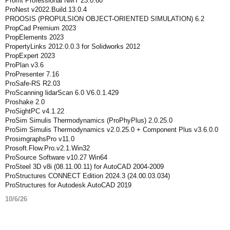
Promt Professional NMT 23.0.60
ProNest v2022.Build.13.0.4
PROOSIS (PROPULSION OBJECT-ORIENTED SIMULATION) 6.2
PropCad Premium 2023
PropElements 2023
PropertyLinks 2012.0.0.3 for Solidworks 2012
PropExpert 2023
ProPlan v3.6
ProPresenter 7.16
ProSafe-RS R2.03
ProScanning lidarScan 6.0 V6.0.1.429
Proshake 2.0
ProSightPC v4.1.22
ProSim Simulis Thermodynamics (ProPhyPlus) 2.0.25.0
ProSim Simulis Thermodynamics v2.0.25.0 + Component Plus v3.6.0.0
ProsimgraphsPro v11.0
Prosoft.Flow.Pro.v2.1.Win32
ProSource Software v10.27 Win64
ProSteel 3D v8i (08.11.00.11) for AutoCAD 2004-2009
ProStructures CONNECT Edition 2024.3 (24.00.03.034)
ProStructures for Autodesk AutoCAD 2019
10/6/26