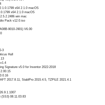
4
r 2.1.0.1799 x64 2.1.0 macOS
.1.0.1799 x64 2.1.0 macOS
r 2.5.2.2486 win mac
dio Pack v12.0.iso
(A08B-9010-J901) V6.00
.0
6-3
icus Hull
.13
 v1.4
ing Signature v5.0 for Inventor 2022-2018
 2.00.15
.0.16
FT 2017.8.11, StablPro 2015.4.5, TZPILE 2021.4.1
26.9.1.1007
 (SS3) 08.11.03.83