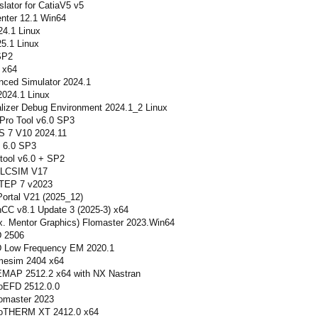
ator for CatiaV5 v5
ter 12.1 Win64
4.1 Linux
5.1 Linux
SP2
 x64
ced Simulator 2024.1
024.1 Linux
lizer Debug Environment 2024.1_2 Linux
Pro Tool v6.0 SP3
 7 V10 2024.11
 6.0 SP3
ool v6.0 + SP2
PLCSIM V17
TEP 7 v2023
ortal V21 (2025_12)
C v8.1 Update 3 (2025-3) x64
x. Mentor Graphics) Flomaster 2023.Win64
D 2506
D Low Frequency EM 2020.1
mesim 2404 x64
MAP 2512.2 x64 with NX Nastran
oEFD 2512.0.0
omaster 2023
loTHERM XT 2412.0 x64