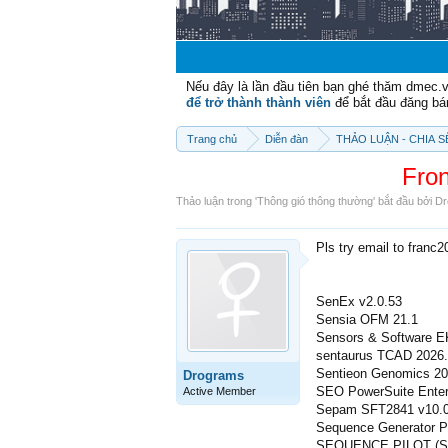
Nếu đây là lần đầu tiên bạn ghé thăm dmec.
để trở thành thành viên
để bắt đầu đăng bá
Trang chủ
Diễn đàn
THẢO LUẬN - CHIA 
Fron
Thảo luận trong '
Thông gió thông thường
' bắt đầu bởi
Dr
Pls try email to franc
SenEx v2.0.53
Sensia OFM 21.1
Sensors & Software E
sentaurus TCAD 2026
Sentieon Genomics 20
Drograms
SEO PowerSuite Enter
Active Member
Sepam SFT2841 v10.
Sequence Generator P
SEQUENCE PILOT (Seq