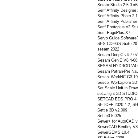
Serato Studio 2.5.0 x6
Serif Affinity Designe
Serif Affinity Photo 2
Serif Affinity Publishe
Serif Photoplus x2 Stu
Serif.PagePlus.X7
Servo Guide Software
SES CDEGS Suite 20
sesam 2022
Sesam DeepC v4.7-07
Sesam GeniE V6.4-08
SESAM HYDROD V4.
Sesam Patran-Pre Naut
Sescoi WorkNC G3 19
Sescoi Workxplore 3D
Set Scale Unit in Draw
set.a.light 3D STUDIO
SETCAD EDS PRO 4.0
SETOFF 2020.4.2, SHA
Settle 3D v2.009
Settle3 5.025
Sewer+ for AutoCAD v
SewerCAD Bentley V8i
SewerGEMS 10.4
SF Editor 2006