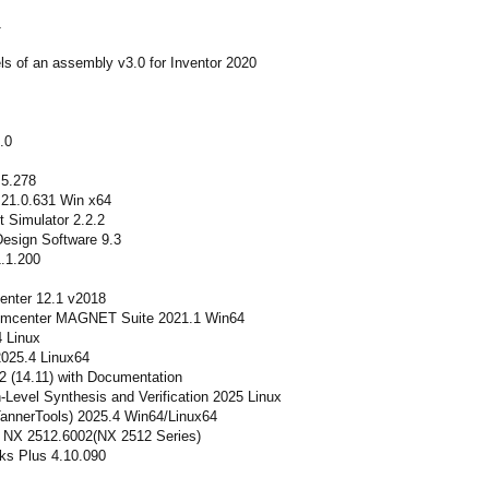
1
s of an assembly v3.0 for Inventor 2020
.0
.5.278
 21.0.631 Win x64
t Simulator 2.2.2
esign Software 9.3
1.1.200
nter 12.1 v2018
 Simcenter MAGNET Suite 2021.1 Win64
 Linux
025.4 Linux64
2 (14.11) with Documentation
Level Synthesis and Verification 2025 Linux
annerTools) 2025.4 Win64/Linux64
 NX 2512.6002(NX 2512 Series)
s Plus 4.10.090