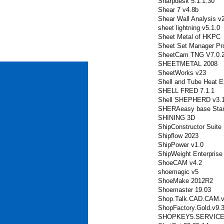
Sharpdesk 5.1.1.30
Shear 7 v4.8b
Shear Wall Analysis v
sheet lightning v5.1.0
Sheet Metal of HKPC
Sheet Set Manager Pro
SheetCam TNG V7.0.
SHEETMETAL 2008
SheetWorks v23
Shell and Tube Heat E
SHELL FRED 7.1.1
Shell SHEPHERD v3.1.
SHERAeasy base Start
SHINING 3D
ShipConstructor Suite
Shipflow 2023
ShipPower v1.0
ShipWeight Enterprise
ShoeCAM v4.2
shoemagic v5
ShoeMake 2012R2
Shoemaster 19.03
Shop.Talk.CAD.CAM.v
ShopFactory.Gold.v9.
SHOPKEY5.SERVICE