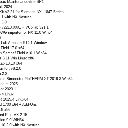
sic Maintenancev5.6 SP1
lt 2024
it v2.21 for Siemens NX- 1847 Series
1 with NX Nastran
.5.0
2210.0001 + VCollab v21.1
WG importer for NX 11.0 Win64
3
.Lab Amesim R14.1 Windows
ield 17.0 x64
 Samcef Field v16.1 Win64
 3.11 Win Linux x86
Lab 13.10 x64
mfort v8.2.0
.2.2
hics Simcenter FloTHERM XT 2019.3 Win64
tasim 2025
nt 2023.1
.4 Linux
 2025.4 Linux64
d 1700 x64 + Add-Ons
.8 x86
rd Plus VX.2.15
tion 9.0 WIN64
0.2.0 with NX Nastran