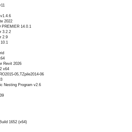
v11
v1.4.6
te 2022
 PREMIER 14.0.1
 3.2.2
 2.9
 10.1
rid
x64
or Revit 2026
2 x64
RO2015-05,TZpile2014-06
03
ic Nesting Program v2.6
009
uild 1652 (x64)