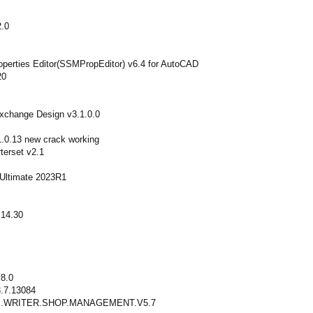
2.0
perties Editor(SSMPropEditor) v6.4 for AutoCAD
20
xchange Design v3.1.0.0
0.13 new crack working
erset v2.1
 Ultimate 2023R1
 14.30
8.0
3.7.13084
.WRITER.SHOP.MANAGEMENT.V5.7