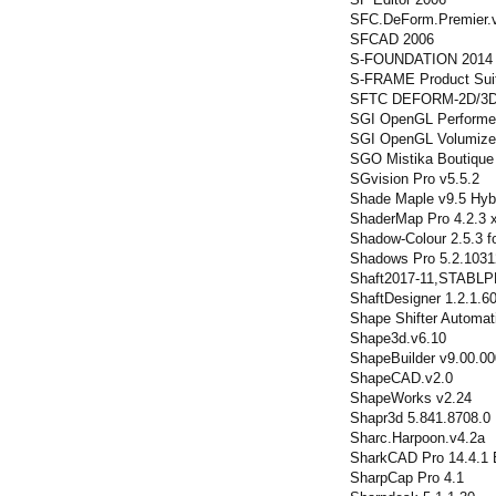
SFC.DeForm.Premier.
SFCAD 2006
S-FOUNDATION 2014 
S-FRAME Product Sui
SFTC DEFORM-2D/3D
SGI OpenGL Performer
SGI OpenGL Volumizer
SGO Mistika Boutique
SGvision Pro v5.5.2
Shade Maple v9.5 Hyb
ShaderMap Pro 4.2.3 
Shadow-Colour 2.5.3 f
Shadows Pro 5.2.1031
Shaft2017-11,STABLP
ShaftDesigner 1.2.1.6
Shape Shifter Automat
Shape3d.v6.10
ShapeBuilder v9.00.0
ShapeCAD.v2.0
ShapeWorks v2.24
Shapr3d 5.841.8708.0
Sharc.Harpoon.v4.2a
SharkCAD Pro 14.4.1 B
SharpCap Pro 4.1