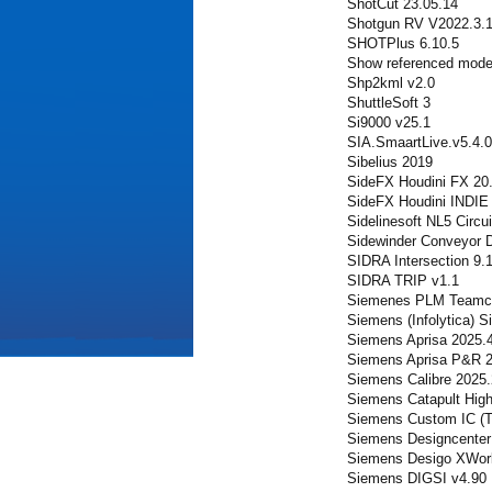
ShotCut 23.05.14
Shotgun RV V2022.3.
SHOTPlus 6.10.5
Show referenced model
Shp2kml v2.0
ShuttleSoft 3
Si9000 v25.1
SIA.SmaartLive.v5.4.0
Sibelius 2019
SideFX Houdini FX 20
SideFX Houdini INDIE
Sidelinesoft NL5 Circui
Sidewinder Conveyor D
SIDRA Intersection 9.
SIDRA TRIP v1.1
Siemenes PLM Teamce
Siemens (Infolytica)
Siemens Aprisa 2025.4
Siemens Aprisa P&R 2
Siemens Calibre 2025.
Siemens Catapult High-
Siemens Custom IC (T
Siemens Designcenter
Siemens Desigo XWork
Siemens DIGSI v4.90