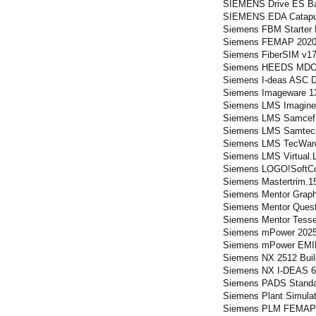
SIEMENS Drive ES Ba
SIEMENS EDA Catapu
Siemens FBM Starter K
Siemens FEMAP 2020.
Siemens FiberSIM v17
Siemens HEEDS MDO v
Siemens I-deas ASC D
Siemens Imageware 1
Siemens LMS Imagine
Siemens LMS Samcef F
Siemens LMS Samtech
Siemens LMS TecWare
Siemens LMS Virtual.
Siemens LOGO!SoftCo
Siemens Mastertrim.15
Siemens Mentor Grap
Siemens Mentor Ques
Siemens Mentor Tesse
Siemens mPower 2025
Siemens mPower EMIR
Siemens NX 2512 Buil
Siemens NX I-DEAS 6
Siemens PADS Standa
Siemens Plant Simula
Siemens PLM FEMAP 1