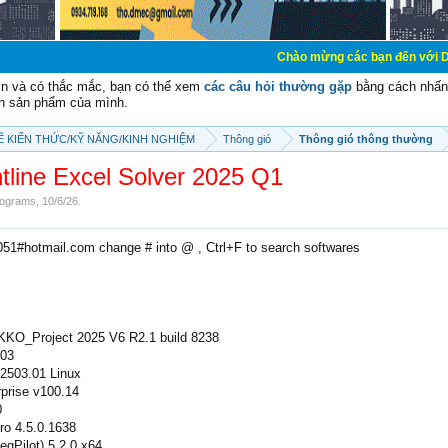
Chào mừng các bạn đến với Diễn đàn Cơ Điện
vn và có thắc mắc, bạn có thể xem
các câu hỏi thường gặp
bằng cách nhấn 
n sản phẩm của mình.
SẼ KIẾN THỨC/KỸ NĂNG/KINH NGHIỆM
Thông gió
Thông gió thông thường
tline Excel Solver 2025 Q1
ograms
,
10/6/26
.
2051#hotmail.com change # into @ , Ctrl+F to search softwares
KKO_Project 2025 V6 R2.1 build 8238
.03
2503.01 Linux
prise v100.14
0
ro 4.5.0.1638
Pilot) 5.2.0 x64