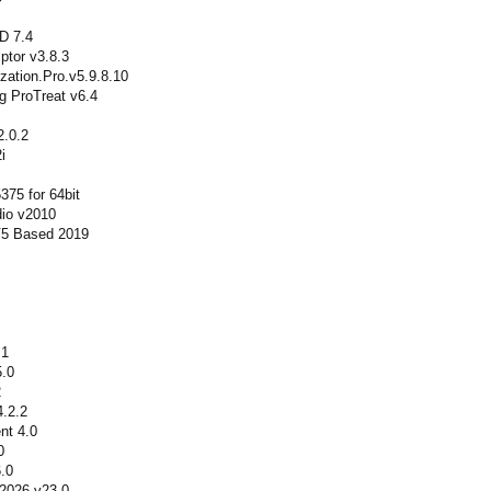
D 7.4
ptor v3.8.3
zation.Pro.v5.9.8.10
g ProTreat v6.4
.0.2
i
75 for 64bit
dio v2010
5 Based 2019
.1
.0
2
4.2.2
nt 4.0
0
.0
2026 v23.0