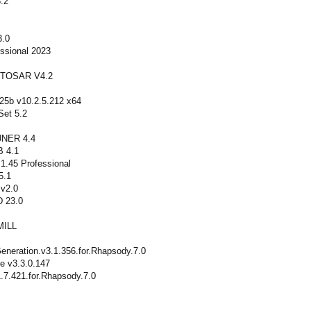
.2
3.0
ssional 2023
UTOSAR V4.2
025b v10.2.5.212 x64
Set 5.2
NER 4.4
B 4.1
.45 Professional
5.1
v2.0
 23.0
MILL
neration.v3.1.356.for.Rhapsody.7.0
e v3.3.0.147
7.421.for.Rhapsody.7.0