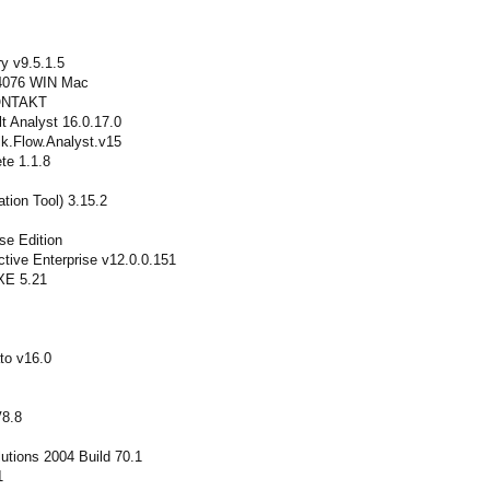
y v9.5.1.5
.4076 WIN Mac
KONTAKT
t Analyst 16.0.17.0
k.Flow.Analyst.v15
te 1.1.8
tion Tool) 3.15.2
se Edition
tive Enterprise v12.0.0.151
XE 5.21
to v16.0
8.8
tions 2004 Build 70.1
1