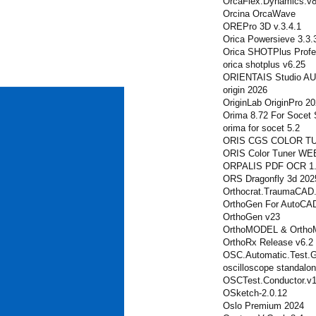
OrcaFlex.Dynamics.v8
Orcina OrcaWave
OREPro 3D v.3.4.1
Orica Powersieve 3.3.
Orica SHOTPlus Profe
orica shotplus v6.25
ORIENTAIS Studio A
origin 2026
OriginLab OriginPro 2
Orima 8.72 For Socet 
orima for socet 5.2
ORIS CGS COLOR TU
ORIS Color Tuner WE
ORPALIS PDF OCR 1.1
ORS Dragonfly 3d 202
Orthocrat.TraumaCAD.
OrthoGen For AutoCAD
OrthoGen v23
OrthoMODEL & Ortho
OrthoRx Release v6.2
OSC.Automatic.Test.Ge
oscilloscope standalon
OSCTest.Conductor.v1.
OSketch-2.0.12
Oslo Premium 2024