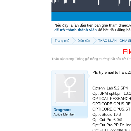
Nếu đây là lần đầu tiên bạn ghé thăm dmec.
để trở thành thành viên
để bắt đầu đăng bá
Trang chủ
Diễn đàn
THẢO LUẬN - CHIA 
Fi
Thảo luận trong '
Thông gió thông thường
' bắt đầu bởi
Dr
Pls try email to franc
Optenni Lab 5.2 SP4
OptiBPM optibpm 13.1
OPTICAL.RESEARCH
OPTICORE.OPUS.REA
OPTICORE.OPUS.STU
Drograms
OpticStudio 19.8
Active Member
OptiCut Pro 6.04f
OptiCut Pro-PP Drillin
OptiFDTD optifdtd 16.