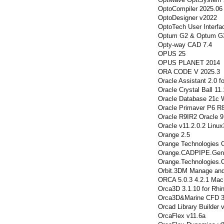
OptoCompiler 2025.06
OptoDesigner v2022
OptoTech User Interfa
Optum G2 & Optum G3
Opty-way CAD 7.4
OPUS 25
OPUS PLANET 2014
ORA CODE V 2025.3
Oracle Assistant 2.0 fo
Oracle Crystal Ball 11
Oracle Database 21c 
Oracle Primaver P6 R
Oracle R9IR2 Oracle 
Oracle v11.2.0.2 Linu
Orange 2.5
Orange Technologies
Orange.CADPIPE.Gen2
Orange.Technologies.C
Orbit.3DM Manage and
ORCA 5.0.3 4.2.1 Mac
Orca3D 3.1.10 for Rhin
Orca3D&Marine CFD 3
Orcad Library Builder 
OrcaFlex v11.6a