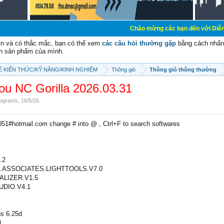
Chào mừng các bạn đến với Diễn đàn Cơ Điện - 
vn và có thắc mắc, bạn có thể xem
các câu hỏi thường gặp
bằng cách nhấn 
n sản phẩm của mình.
SẼ KIẾN THỨC/KỸ NĂNG/KINH NGHIỆM
Thông gió
Thông gió thông thường
lou NC Gorilla 2026.03.31
ograms
,
16/5/26
.
2051#hotmail.com change # into @ , Ctrl+F to search softwares
.2
.ASSOCIATES.LIGHTTOOLS.V7.0
LIZER.V1.5
DIO.V4.1
gs 6.25d
0