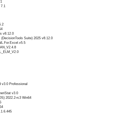
.1
 7.1
6.2
64
s v8.12.0
 (DecisionTools Suite) 2025 v8.12.0
alL.For.Excel.v5.5
N_V2.4.8
_ELM_V2.0
 v3.0 Professional
eriStat v3.0
DS) 2022.2-rc3 Win64
6
64
.1.6.445