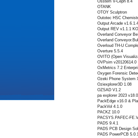
Osstem V-Ceph 8.4
OTANK
OTOY Sculptron
Outotec HSC Chemistr
Output Arcade v1.6.1
Output REV v1.1.1 
Overland Conveyor Bel
Overland Conveyor.Bul
Overloud TH-U Comple
Overture 5.5.4
OVITO (Open Visualiza
OVPsim v20120614.0
OxMetrics 7.2 Enterpri
Oxygen Forensic Detec
Ozeki Phone System 
Oziexplorer3D 1.08
OZSAD V1.2
pa explorer 2023 v18.0
PackEdge v16.0 & Pla
PackVol 4.1.0
PACKZ 10.0
PACSYS.PAFEC-FE.V
PADS 9.4.1
PADS PCB Design Solu
PADS PowerPCB 5.0.