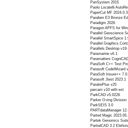
PanSystem 2015
Paolo Locatelli AutoRe
PaperCut MF 2024.0.3
Paraben E3 Bronze Edi
Paradigm 2026
Paragon APFS for Win
Parallel Geoscience 
Parallel SmartSpice 1.
Parallel.Graphics.Cor
Parallels Desktop v19.
Paramarine v6.1
Paramatters CogniCAD
ParaSoft C++ Test Pro
Parasoft CodeWizard v
ParaSoft Insure++ 7.0
Parasoft Jtest 2023.1
ParatiePlus v25
parcam v10 with ext
ParkCAD v5.0226
Parker O-ring Division
ParkSEIS 3.0
PARTdataManager 12.
Parted Magic 2023.05
Partek Genomics Suit
PartialCAD 3.2 Elefsi