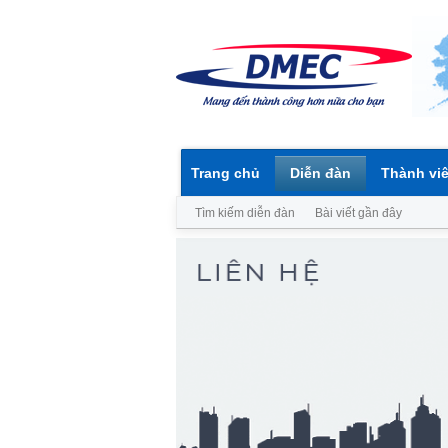
Trang chủ
Diễn đàn
Thành vi
Tìm kiếm diễn đàn
Bài viết gần đây