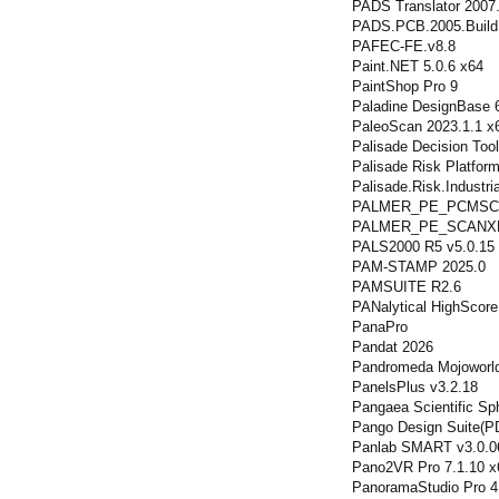
PADS Translator 2007
PADS.PCB.2005.Build
PAFEC-FE.v8.8
Paint.NET 5.0.6 x64
PaintShop Pro 9
Paladine DesignBase 
PaleoScan 2023.1.1 x
Palisade Decision Tool
Palisade Risk Platform
Palisade.Risk.Industri
PALMER_PE_PCMSCA
PALMER_PE_SCANXL
PALS2000 R5 v5.0.15
PAM-STAMP 2025.0
PAMSUITE R2.6
PANalytical HighScore
PanaPro
Pandat 2026
Pandromeda Mojoworld
PanelsPlus v3.2.18
Pangaea Scientific Sph
Pango Design Suite(P
Panlab SMART v3.0.0
Pano2VR Pro 7.1.10 x
PanoramaStudio Pro 4