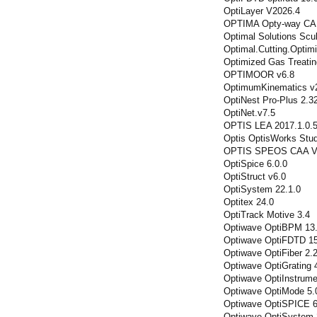
OptiLayer V2026.4
OPTIMA Opty-way CA
Optimal Solutions Scul
Optimal.Cutting.Optimi
Optimized Gas Treatin
OPTIMOOR v6.8
OptimumKinematics v2
OptiNest Pro-Plus 2.32
OptiNet.v7.5
OPTIS LEA 2017.1.0.53
Optis OptisWorks Stu
OPTIS SPEOS CAA V
OptiSpice 6.0.0
OptiStruct v6.0
OptiSystem 22.1.0
Optitex 24.0
OptiTrack Motive 3.4
Optiwave OptiBPM 13
Optiwave OptiFDTD 15
Optiwave OptiFiber 2.
Optiwave OptiGrating 
Optiwave OptiInstrume
Optiwave OptiMode 5.
Optiwave OptiSPICE 6
Optiwave OptiSystem 