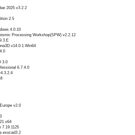
bar 2025 v3.2.2
tion 2.5
dows 4.0.10
Seismic Processing Workshop(SPW) v2.2.12
9.3.E
tona3D.v14.0.1.Win64
4.0
 3.0
fessional 6.7.4.0
4.3.2.4
.8
 Europe v2.0
0
.21 x64
e 7.19.1125
na exocad3.2