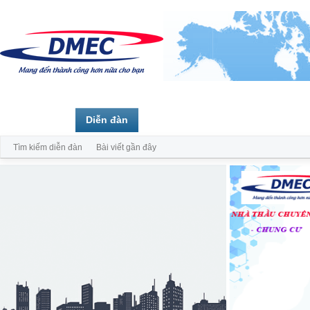
Trang chủ
Diễn đàn
Thành viên
Tìm kiếm diễn đàn
Bài viết gần đây