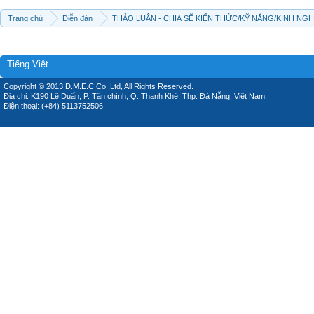
Trang chủ
Diễn đàn
THẢO LUẬN - CHIA SẼ KIẾN THỨC/KỸ NĂNG/KINH NG
Tiếng Việt
Copyright © 2013 D.M.E.C Co.,Ltd, All Rights Reserved.
Địa chỉ: K190 Lê Duẩn, P. Tân chính, Q. Thanh Khê, Thp. Đà Nẵng, Việt Nam.
Điện thoại: (+84) 5113752506