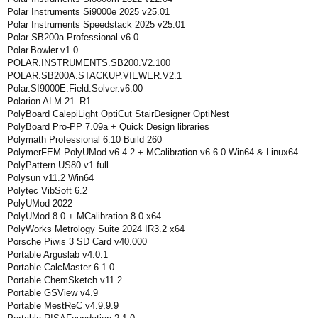
Polar Instruments Si9000e 2025 v25.01
Polar Instruments Speedstack 2025 v25.01
Polar SB200a Professional v6.0
Polar.Bowler.v1.0
POLAR.INSTRUMENTS.SB200.V2.100
POLAR.SB200A.STACKUP.VIEWER.V2.1
Polar.SI9000E.Field.Solver.v6.00
Polarion ALM 21_R1
PolyBoard CalepiLight OptiCut StairDesigner OptiNest
PolyBoard Pro-PP 7.09a + Quick Design libraries
Polymath Professional 6.10 Build 260
PolymerFEM PolyUMod v6.4.2 + MCalibration v6.6.0 Win64 & Linux64
PolyPattern US80 v1 full
Polysun v11.2 Win64
Polytec VibSoft 6.2
PolyUMod 2022
PolyUMod 8.0 + MCalibration 8.0 x64
PolyWorks Metrology Suite 2024 IR3.2 x64
Porsche Piwis 3 SD Card v40.000
Portable Arguslab v4.0.1
Portable CalcMaster 6.1.0
Portable ChemSketch v11.2
Portable GSView v4.9
Portable MestReC v4.9.9.9