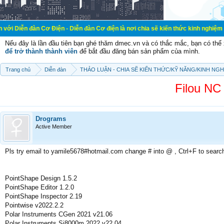
 Cơ Điện - Diễn đàn Cơ điện là nơi chia sẽ kiến thức kinh nghiệm trong lãnh vự
Nếu đây là lần đầu tiên bạn ghé thăm dmec.vn và có thắc mắc, bạn có th
để trở thành thành viên
để bắt đầu đăng bán sản phẩm của mình.
Trang chủ
Diễn đàn
THẢO LUẬN - CHIA SẼ KIẾN THỨC/KỸ NĂNG/KINH NG
Filou NC 
Drograms
Active Member
Pls try email to yamile5678#hotmail.com change # into @ , Ctrl+F to searc
PointShape Design 1.5.2
PointShape Editor 1.2.0
PointShape Inspector 2.19
Pointwise v2022.2.2
Polar Instruments CGen 2021 v21.06
Polar Instruments Si8000m 2022 v22.04