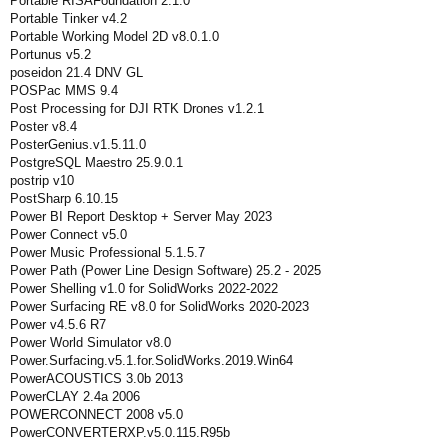
Portable RISAFoundation 2.1.0
Portable Tinker v4.2
Portable Working Model 2D v8.0.1.0
Portunus v5.2
poseidon 21.4 DNV GL
POSPac MMS 9.4
Post Processing for DJI RTK Drones v1.2.1
Poster v8.4
PosterGenius.v1.5.11.0
PostgreSQL Maestro 25.9.0.1
postrip v10
PostSharp 6.10.15
Power BI Report Desktop + Server May 2023
Power Connect v5.0
Power Music Professional 5.1.5.7
Power Path (Power Line Design Software) 25.2 - 2025
Power Shelling v1.0 for SolidWorks 2022-2022
Power Surfacing RE v8.0 for SolidWorks 2020-2023
Power v4.5.6 R7
Power World Simulator v8.0
Power.Surfacing.v5.1.for.SolidWorks.2019.Win64
PowerACOUSTICS 3.0b 2013
PowerCLAY 2.4a 2006
POWERCONNECT 2008 v5.0
PowerCONVERTERXP.v5.0.115.R95b