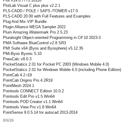
Plot v19.0.7775.16116
PlotLab Visual C plus plus v2.2.1
PLS-CADD / POLE / SAPS /TOWER v17.0
PLS-CADD 20.00 with Full Features and Examples
Plug And Mix VIP Bundle
Plugin Alliance MEGA Sampler 2022
Plum Amazing iWatermark Pro 2.5.23
Pluralsight Object-oriented Programming in C# 10 2023-3
PMA Software BlueControl v2.8 SR3
PMI Suite x64 (Byos and Byosphere) v5.12.35
PMi-Byos Byonic 5.10
PneuCalc.v8.0.3
PocketStatics 2.01 for Pocket PC 2003 (Windows Mobile 4.0)
PocketStatics 2.01 for Windows Mobile 6.0 (including Phone Edition)
PointCab 4.2 r19
PointCab Origins Pro 4.2R19
PointMesh 2024.1
Pointools CONNECT Edition 10.0.2
Pointools Edit Pro v1.5 Win64
Pointools POD Creator v1.1 Win64
Pointools View Pro v1.8 Win64
PointSense 9.0.5.14 for autocad 2013-2014
8/6/26