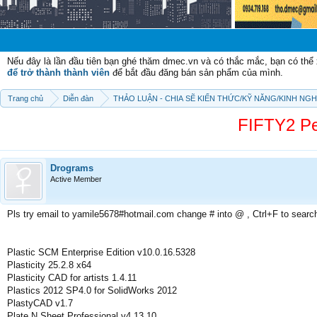
Chào mừng
Nếu đây là lần đầu tiên bạn ghé thăm dmec.vn và có thắc mắc, bạn có th
để trở thành thành viên
để bắt đầu đăng bán sản phẩm của mình.
Trang chủ
Diễn đàn
THẢO LUẬN - CHIA SẼ KIẾN THỨC/KỸ NĂNG/KINH NG
FIFTY2 Pe
Drograms
Active Member
Pls try email to yamile5678#hotmail.com change # into @ , Ctrl+F to searc
Plastic SCM Enterprise Edition v10.0.16.5328
Plasticity 25.2.8 x64
Plasticity CAD for artists 1.4.11
Plastics 2012 SP4.0 for SolidWorks 2012
PlastyCAD v1.7
Plate N Sheet Professional v4.13.10