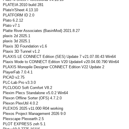
PLATEIA 2010 build 281
Plate'n'Sheet 4.13.10
PLATFORM ID 2.0
Plato 6.2.12
Plato v7.1
Platte River Associates (BasinMod) 2021.8.27
plaxis 2d 2025.1
plaxis 3d 2025.1
Plaxis 3D Foundation v1.6
Plaxis 3D Tunnel v1.2
PLAXIS LE CONNECT Edition (SES) Update 7 v21.07.00.43 Win64
Plaxis Mode to CONNECT Edition V20 Update4 v20.04.00.790 Win64
PLAXIS Monopile Designer CONNECT Edition V22 Update 2
PlayerFab 7.0.4.1
PlCAD v2.75
PLC-Lab Pro v3.3.0
PLCLOGO Soft Comfort V8.2
Plexim Plecs Standalone v5.0.2 Win64
Plexon Offline Sorter (OFS) 4.7.2.0
Plexon PlexUtil 4.0.2
PLEXOS 2025 v11.000 R04 working
Plexos Project Management 2026 9.0
Plexscape Plexearth 2.5
PLOT EXPRESS zeh 5.1