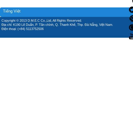
Tiếng Việt
Copyright © 2013 D.M.E.C Co.,Ltd, All Rights Reserved.
Địa chỉ: K190 Lê Duẩn, P. Tân chính, Q. Thanh Khê, Thp. Đà Nẵng, Việt Nam.
Điện thoại: (+84) 5113752506