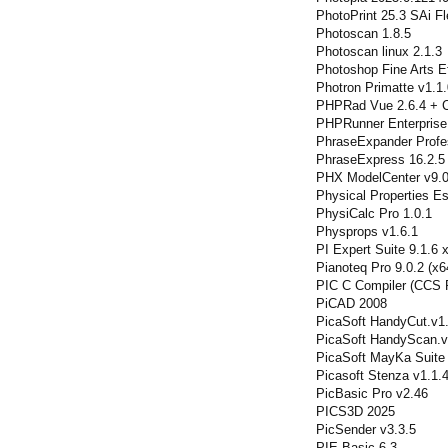
PhotoPrint 25.3 SAi Fl
Photoscan 1.8.5
Photoscan linux 2.1.3
Photoshop Fine Arts E
Photron Primatte v1.1.
PHPRad Vue 2.6.4 + C
PHPRunner Enterprise
PhraseExpander Profes
PhraseExpress 16.2.5
PHX ModelCenter v9.
Physical Properties E
PhysiCalc Pro 1.0.1
Physprops v1.6.1
PI Expert Suite 9.1.6 
Pianoteq Pro 9.0.2 (x6
PIC C Compiler (CCS
PiCAD 2008
PicaSoft HandyCut.v1
PicaSoft HandyScan.v
PicaSoft MayKa Suite
Picasoft Stenza v1.1.
PicBasic Pro v2.46
PICS3D 2025
PicSender v3.3.5
PIE-Basic 6.3