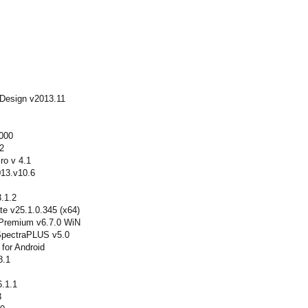
 Design v2013.11
.000
2
ro v 4.1
013.v10.6
3.1.2
te v25.1.0.345 (x64)
 Premium v6.7.0 WiN
 SpectraPLUS v5.0
 for Android
8.1
6.1.1
3