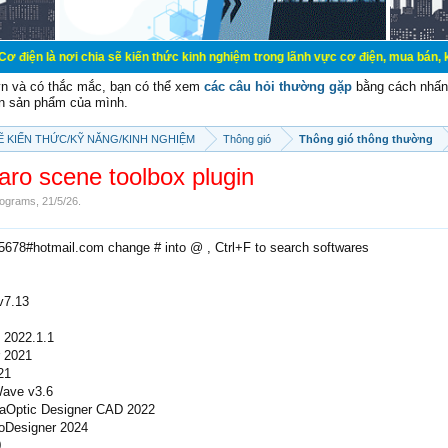
chia sẽ kiến thức kinh nghiệm trong lãnh vực cơ điện, mua bán, ký gửi, cho th
vn và có thắc mắc, bạn có thể xem
các câu hỏi thường gặp
bằng cách nhấn 
n sản phẩm của mình.
SẼ KIẾN THỨC/KỸ NĂNG/KINH NGHIỆM
Thông gió
Thông gió thông thường
aro scene toolbox plugin
ograms
,
21/5/26
.
e5678#hotmail.com change # into @ , Ctrl+F to search softwares
v7.13
 2022.1.1
 2021
21
ave v3.6
taOptic Designer CAD 2022
oDesigner 2024
0