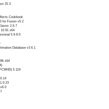
exi 25.3
ffects Cookbook
0 for Fusion v5.2
lassic 2.6.7
 10.91 x64
sional 5.9.8.0
0
stimation Database v3.6.1
x86 x64
4)
 PCWHD) 5.119
.0.14
1.0.23
 v6.0
47