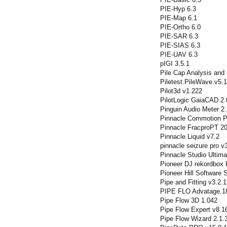
PIE-Hyp 6.3
PIE-Map 6.1
PIE-Ortho 6.0
PIE-SAR 6.3
PIE-SIAS 6.3
PIE-UAV 6.3
pIGI 3.5.1
Pile Cap Analysis and
Piletest.PileWave.v5.1
Pilot3d v1.222
PilotLogic GaiaCAD 2
Pinguin Audio Meter 2.
Pinnacle Commotion P
Pinnacle FracproPT 2
Pinnacle Liquid v7.2
pinnacle seizure pro v
Pinnacle Studio Ultima
Pioneer DJ rekordbox
Pioneer Hill Software
Pipe and Fitting v3.2.1
PIPE FLO Advatage.1
Pipe Flow 3D 1.042
Pipe Flow Expert v8.1
Pipe Flow Wizard 2.1.