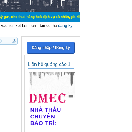
uê hàng hoá dịch vụ cá nhân, gia đình. Mua bán, ký gửi, cho thuê thiết bị hệ t
vào liên kết bên trên. Bạn có thể
đăng ký
Đăng nhập / Đăng ký
Liên hệ quảng cáo 1