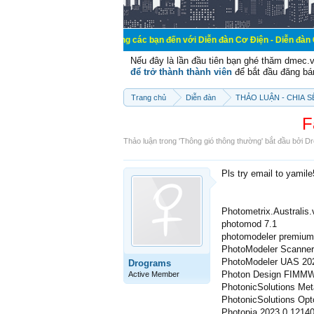
Chào mừng các bạn đến với Diễn đàn Cơ Điện - Diễn đàn Cơ điện là nơi 
Nếu đây là lần đầu tiên bạn ghé thăm dmec.
để trở thành thành viên
để bắt đầu đăng bá
Trang chủ
Diễn đàn
THẢO LUẬN - CHIA 
F
Thảo luận trong '
Thông gió thông thường
' bắt đầu bởi
Dr
Pls try email to yamil
Photometrix.Australis.
photomod 7.1
photomodeler premium
PhotoModeler Scanner
PhotoModeler UAS 20
Drograms
Photon Design FIMMW
Active Member
PhotonicSolutions Me
PhotonicSolutions Opt
Photopia 2023.0.1214