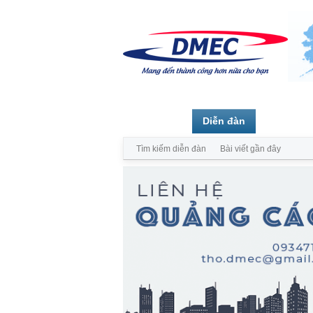
Trang chủ
Diễn đàn
Thành vi
Tìm kiếm diễn đàn
Bài viết gần đây