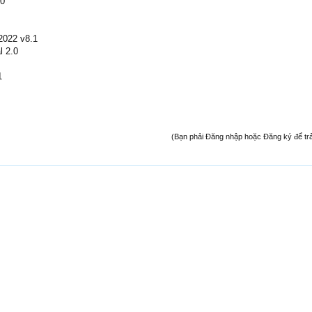
10
2022 v8.1
l 2.0
1
(Bạn phải Đăng nhập hoặc Đăng ký để trả l