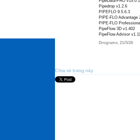
PipeData-PRO v15.0.
Pipedrop v1.2.6
PIPEFLO 9.5.6.3
PIPE-FLO Advantage 
PIPE-FLO Professiona
PipeFlow 3D v1.402
PipeFlow Advisor v1.1
Drograms
21/5/26
,
Chia sẻ trang này