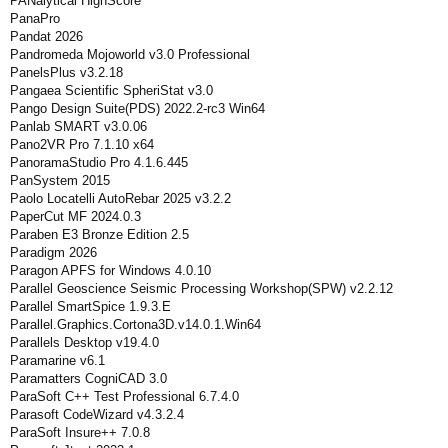
PANalytical HighScore
PanaPro
Pandat 2026
Pandromeda Mojoworld v3.0 Professional
PanelsPlus v3.2.18
Pangaea Scientific SpheriStat v3.0
Pango Design Suite(PDS) 2022.2-rc3 Win64
Panlab SMART v3.0.06
Pano2VR Pro 7.1.10 x64
PanoramaStudio Pro 4.1.6.445
PanSystem 2015
Paolo Locatelli AutoRebar 2025 v3.2.2
PaperCut MF 2024.0.3
Paraben E3 Bronze Edition 2.5
Paradigm 2026
Paragon APFS for Windows 4.0.10
Parallel Geoscience Seismic Processing Workshop(SPW) v2.2.12
Parallel SmartSpice 1.9.3.E
Parallel.Graphics.Cortona3D.v14.0.1.Win64
Parallels Desktop v19.4.0
Paramarine v6.1
Paramatters CogniCAD 3.0
ParaSoft C++ Test Professional 6.7.4.0
Parasoft CodeWizard v4.3.2.4
ParaSoft Insure++ 7.0.8