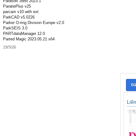
Parasoft Jtest 2023.1
ParatiePlus v25
parcam v10 with ext
ParkCAD v5.0226
Parker O-ring Division Europe v2.0
ParkSEIS 3.0
PARTdataManager 12.0
Parted Magic 2023.05.21 x64
19/5/26
Đă
Liê