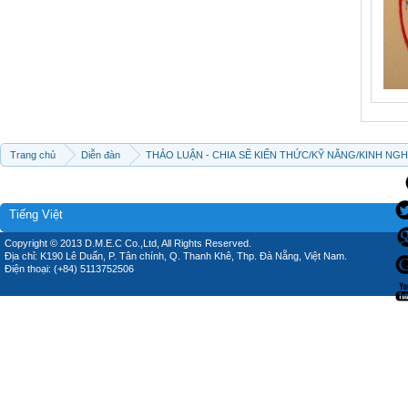
Trang chủ
Diễn đàn
THẢO LUẬN - CHIA SẼ KIẾN THỨC/KỸ NĂNG/KINH NG
Tiếng Việt
Copyright © 2013 D.M.E.C Co.,Ltd, All Rights Reserved.
Địa chỉ: K190 Lê Duẩn, P. Tân chính, Q. Thanh Khê, Thp. Đà Nẵng, Việt Nam.
Điện thoại: (+84) 5113752506