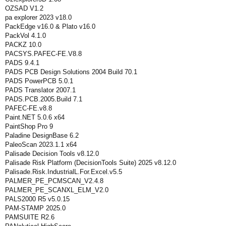
OZSAD V1.2
pa explorer 2023 v18.0
PackEdge v16.0 & Plato v16.0
PackVol 4.1.0
PACKZ 10.0
PACSYS.PAFEC-FE.V8.8
PADS 9.4.1
PADS PCB Design Solutions 2004 Build 70.1
PADS PowerPCB 5.0.1
PADS Translator 2007.1
PADS.PCB.2005.Build 7.1
PAFEC-FE.v8.8
Paint.NET 5.0.6 x64
PaintShop Pro 9
Paladine DesignBase 6.2
PaleoScan 2023.1.1 x64
Palisade Decision Tools v8.12.0
Palisade Risk Platform (DecisionTools Suite) 2025 v8.12.0
Palisade.Risk.IndustrialL.For.Excel.v5.5
PALMER_PE_PCMSCAN_V2.4.8
PALMER_PE_SCANXL_ELM_V2.0
PALS2000 R5 v5.0.15
PAM-STAMP 2025.0
PAMSUITE R2.6