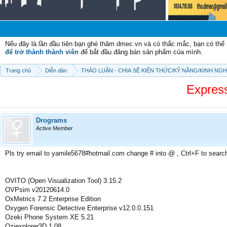
Chào m
Nếu đây là lần đầu tiên bạn ghé thăm dmec.vn và có thắc mắc, bạn có th
để trở thành thành viên
để bắt đầu đăng bán sản phẩm của mình.
Trang chủ
Diễn đàn
THẢO LUẬN - CHIA SẼ KIẾN THỨC/KỸ NĂNG/KINH NG
Expres
Drograms
Active Member
Pls try email to yamile5678#hotmail.com change # into @ , Ctrl+F to searc
OVITO (Open Visualization Tool) 3.15.2
OVPsim v20120614.0
OxMetrics 7.2 Enterprise Edition
Oxygen Forensic Detective Enterprise v12.0.0.151
Ozeki Phone System XE 5.21
Oziexplorer3D 1.08