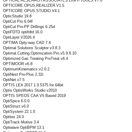
OPTICAL.RESEARCH.ASSOCIATES.LIGHTTOOLS.V7.0
OPTICORE.OPUS.REALIZER.V1.5
OPTICORE.OPUS.STUDIO.V4.1
OpticStudio 19.8
OptiCut Pro 6.04f
OptiCut Pro-PP Drillings 6.25d
OptiFDTD optifdtd 16.0
OptiLayer V2026.4
OPTIMA Opty-way CAD 7.4
Optimal Solutions Sculptor v3.8.3
Optimal.Cutting.Optimization.Pro.v5.9.8.10
Optimized Gas Treating ProTreat v6.4
OPTIMOOR v6.8
OptimumKinematics v2.0.2
OptiNest Pro-Plus 2.32i
OptiNet.v7.5
OPTIS LEA 2017.1.0.5375 for 64bit
Optis OptisWorks Studio v2010
OPTIS SPEOS CAA V5 Based 2019
OptiSpice 6.0.0
OptiStruct v6.0
OptiSystem 22.1.0
Optitex 24.0
OptiTrack Motive 3.4
Optiwave OptiBPM 13.1