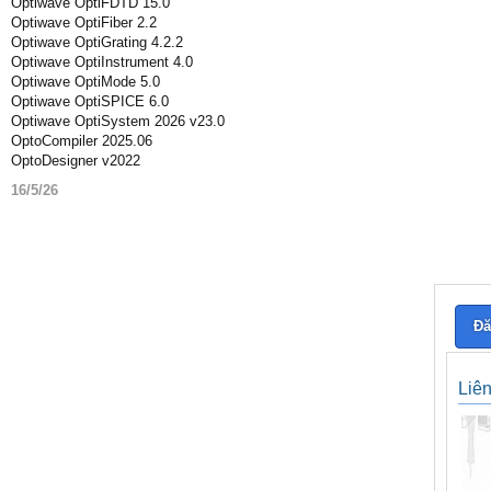
Optiwave OptiFDTD 15.0
Optiwave OptiFiber 2.2
Optiwave OptiGrating 4.2.2
Optiwave OptiInstrument 4.0
Optiwave OptiMode 5.0
Optiwave OptiSPICE 6.0
Optiwave OptiSystem 2026 v23.0
OptoCompiler 2025.06
OptoDesigner v2022
16/5/26
Đă
Liê