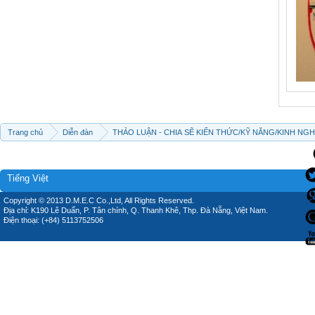
Trang chủ
Diễn đàn
THẢO LUẬN - CHIA SẼ KIẾN THỨC/KỸ NĂNG/KINH NG
Tiếng Việt
Copyright © 2013 D.M.E.C Co.,Ltd, All Rights Reserved.
Địa chỉ: K190 Lê Duẩn, P. Tân chính, Q. Thanh Khê, Thp. Đà Nẵng, Việt Nam.
Điện thoại: (+84) 5113752506