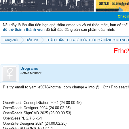
Chào mừng các bạn 
Nếu đây là lần đầu tiên bạn ghé thăm dmec.vn và có thắc mắc, bạn có th
để trở thành thành viên
để bắt đầu đăng bán sản phẩm của mình.
Trang chủ
Diễn đàn
THẢO LUẬN - CHIA SẼ KIẾN THỨC/KỸ NĂNG/KINH NG
Etho
Drograms
Active Member
Pls try email to yamile5678#hotmail.com change # into @ , Ctrl+F to searc
OpenRoads ConceptStation 2024 (24.00.00.45)
OpenRoads Designer 2024 (24.00.02.25)
OpenRoads SignCAD 2025 (25.00.00.53)
OpenSeesPL 2.7.6 x64
OpenSite Designer 2024 (24.00.02.25)
OpenSite SITEOPS 10.12.1.1