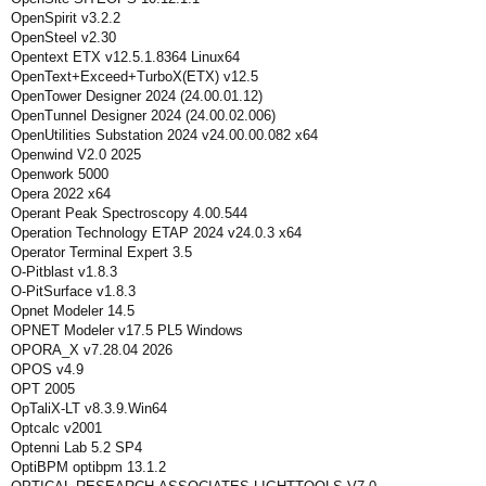
OpenSpirit v3.2.2
OpenSteel v2.30
Opentext ETX v12.5.1.8364 Linux64
OpenText+Exceed+TurboX(ETX) v12.5
OpenTower Designer 2024 (24.00.01.12)
OpenTunnel Designer 2024 (24.00.02.006)
OpenUtilities Substation 2024 v24.00.00.082 x64
Openwind V2.0 2025
Openwork 5000
Opera 2022 x64
Operant Peak Spectroscopy 4.00.544
Operation Technology ETAP 2024 v24.0.3 x64
Operator Terminal Expert 3.5
O-Pitblast v1.8.3
O-PitSurface v1.8.3
Opnet Modeler 14.5
OPNET Modeler v17.5 PL5 Windows
OPORA_X v7.28.04 2026
OPOS v4.9
OPT 2005
OpTaliX-LT v8.3.9.Win64
Optcalc v2001
Optenni Lab 5.2 SP4
OptiBPM optibpm 13.1.2