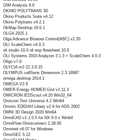
OIM Analysis 9.0
OKINO POLYTRANS 3D
Okino Products Suite v4.12
Okino.Polytrans.v4.2.1
OkMap Desktop 19.6.1
OLGA 2025.1
Olga Advance Blowout Control(ABC) v2.20
OLI ScaleChem v4.0.3
oli studio 10.0 oli esp flowsheet 10.0
OLI Systems 2010 Analyzer 3.1.3 + ScaleChem 4.0.3
Oligo v7.6
OLYCIA m3 22.3.8.15
OLYMPUS cellSens Dimension 2.3.18987
omega desktop 2014.1
OMEGA V2.8
OMER Energy HOMER Grid v1.11.3
OMICRON IEDScout v4.20 Win32_64
Omicron Test Universe 4.2 Win64
Ommic ED02AH Libary v2.6 for ADS 2002
OMNI 3D Design 2020 Win64
OmniCAD v1.1.0.5 for NX 9.0.x Win64
OmniFlow Omniconnect 2.28.05
Omninet v6.07 for Windows
OmniSEC 5.12