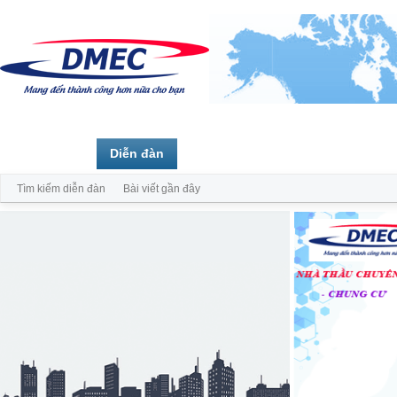
Trang chủ
Diễn đàn
Thành viên
Tìm kiếm diễn đàn
Bài viết gần đây