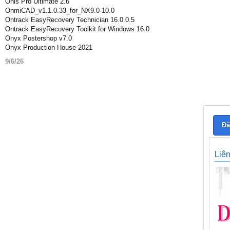
Onis Pro Ultimate 2.6
OnmiCAD_v1.1.0.33_for_NX9.0-10.0
Ontrack EasyRecovery Technician 16.0.0.5
Ontrack EasyRecovery Toolkit for Windows 16.0
Onyx Postershop v7.0
Onyx Production House 2021
9/6/26
Đă
Liê