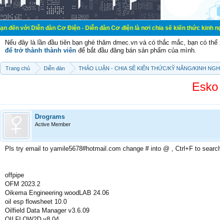
ễn đàn Cơ Điện - Diễn đàn Cơ điện là nơi chia sẽ kiến thức kinh nghiệm trong l
Nếu đây là lần đầu tiên bạn ghé thăm dmec.vn và có thắc mắc, bạn có th
để trở thành thành viên
để bắt đầu đăng bán sản phẩm của mình.
Trang chủ
Diễn đàn
THẢO LUẬN - CHIA SẼ KIẾN THỨC/KỸ NĂNG/KINH NG
Esko
Drograms
Active Member
Pls try email to yamile5678#hotmail.com change # into @ , Ctrl+F to searc
offpipe
OFM 2023.2
Oikema Engineering woodLAB 24.06
oil esp flowsheet 10.0
Oilfield Data Manager v3.6.09
OILFLOW2D v8.04