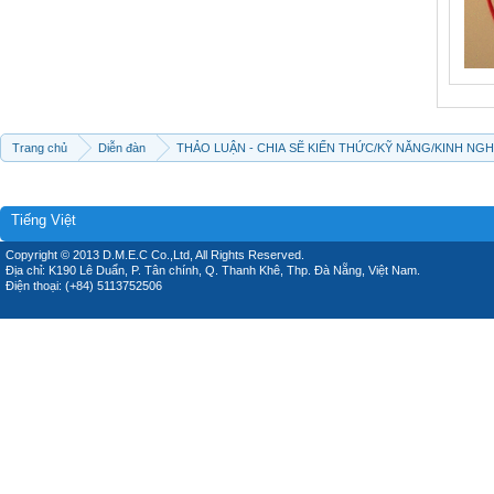
Trang chủ
Diễn đàn
THẢO LUẬN - CHIA SẼ KIẾN THỨC/KỸ NĂNG/KINH NG
Tiếng Việt
Copyright © 2013 D.M.E.C Co.,Ltd, All Rights Reserved.
Địa chỉ: K190 Lê Duẩn, P. Tân chính, Q. Thanh Khê, Thp. Đà Nẵng, Việt Nam.
Điện thoại: (+84) 5113752506