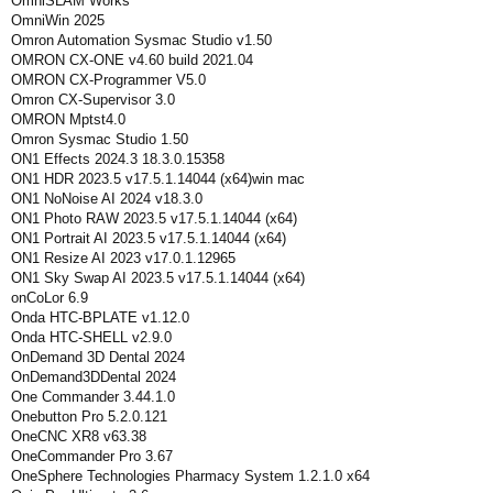
OmniSLAM Works
OmniWin 2025
Omron Automation Sysmac Studio v1.50
OMRON CX-ONE v4.60 build 2021.04
OMRON CX-Programmer V5.0
Omron CX-Supervisor 3.0
OMRON Mptst4.0
Omron Sysmac Studio 1.50
ON1 Effects 2024.3 18.3.0.15358
ON1 HDR 2023.5 v17.5.1.14044 (x64)win mac
ON1 NoNoise AI 2024 v18.3.0
ON1 Photo RAW 2023.5 v17.5.1.14044 (x64)
ON1 Portrait AI 2023.5 v17.5.1.14044 (x64)
ON1 Resize AI 2023 v17.0.1.12965
ON1 Sky Swap AI 2023.5 v17.5.1.14044 (x64)
onCoLor 6.9
Onda HTC-BPLATE v1.12.0
Onda HTC-SHELL v2.9.0
OnDemand 3D Dental 2024
OnDemand3DDental 2024
One Commander 3.44.1.0
Onebutton Pro 5.2.0.121
OneCNC XR8 v63.38
OneCommander Pro 3.67
OneSphere Technologies Pharmacy System 1.2.1.0 x64