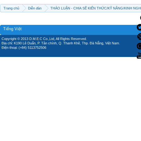
Trang chủ
Diễn đàn
THẢO LUẬN - CHIA SẼ KIẾN THỨC/KỸ NĂNG/KINH NG
Tiếng Việt
Copyright © 2013 D.M.E.C Co.,Ltd, All Rights Reserved.
Địa chỉ: K190 Lê Duẩn, P. Tân chính, Q. Thanh Khê, Thp. Đà Nẵng, Việt Nam.
Điện thoại: (+84) 5113752506