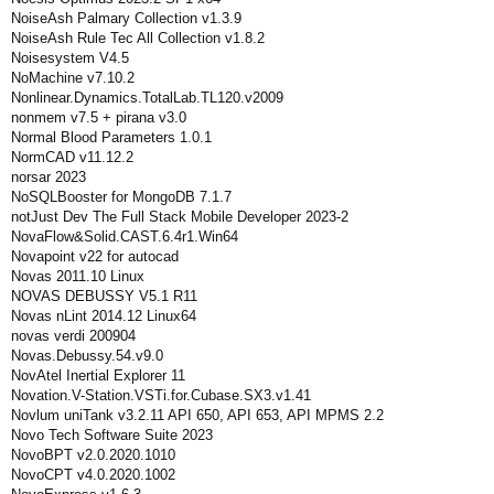
NoiseAsh Palmary Collection v1.3.9
NoiseAsh Rule Tec All Collection v1.8.2
Noisesystem V4.5
NoMachine v7.10.2
Nonlinear.Dynamics.TotalLab.TL120.v2009
nonmem v7.5 + pirana v3.0
Normal Blood Parameters 1.0.1
NormCAD v11.12.2
norsar 2023
NoSQLBooster for MongoDB 7.1.7
notJust Dev The Full Stack Mobile Developer 2023-2
NovaFlow&Solid.CAST.6.4r1.Win64
Novapoint v22 for autocad
Novas 2011.10 Linux
NOVAS DEBUSSY V5.1 R11
Novas nLint 2014.12 Linux64
novas verdi 200904
Novas.Debussy.54.v9.0
NovAtel Inertial Explorer 11
Novation.V-Station.VSTi.for.Cubase.SX3.v1.41
Novlum uniTank v3.2.11 API 650, API 653, API MPMS 2.2
Novo Tech Software Suite 2023
NovoBPT v2.0.2020.1010
NovoCPT v4.0.2020.1002