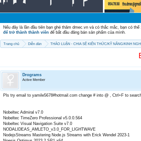
C
Nếu đây là lần đầu tiên bạn ghé thăm dmec.vn và có thắc mắc, bạn có th
để trở thành thành viên
để bắt đầu đăng bán sản phẩm của mình.
Trang chủ
Diễn đàn
THẢO LUẬN - CHIA SẼ KIẾN THỨC/KỸ NĂNG/KINH NG
Drograms
Active Member
Pls try email to yamile5678#hotmail.com change # into @ , Ctrl+F to searc
Nobeltec Admiral v7.0
Nobeltec TimeZero Professional v5.0.0.564
Nobeltec Visual Navigation Suite v7.0
NODALIDEAS_AMLETO_v3.0_FOR_LIGHTWAVE
NodejsStreams Mastering Node.js Streams with Erick Wendel 2023-1
Noesis Optimus 2023.2 SP1 x64