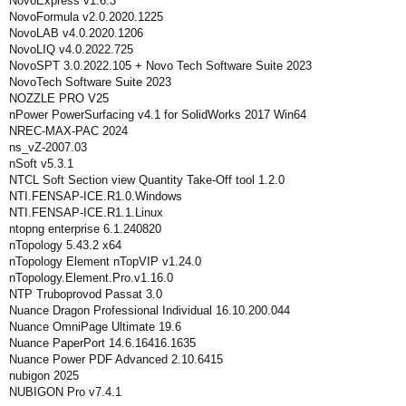
NovoExpress v1.6.3
NovoFormula v2.0.2020.1225
NovoLAB v4.0.2020.1206
NovoLIQ v4.0.2022.725
NovoSPT 3.0.2022.105 + Novo Tech Software Suite 2023
NovoTech Software Suite 2023
NOZZLE PRO V25
nPower PowerSurfacing v4.1 for SolidWorks 2017 Win64
NREC-MAX-PAC 2024
ns_vZ-2007.03
nSoft v5.3.1
NTCL Soft Section view Quantity Take-Off tool 1.2.0
NTI.FENSAP-ICE.R1.0.Windows
NTI.FENSAP-ICE.R1.1.Linux
ntopng enterprise 6.1.240820
nTopology 5.43.2 x64
nTopology Element nTopVIP v1.24.0
nTopology.Element.Pro.v1.16.0
NTP Truboprovod Passat 3.0
Nuance Dragon Professional Individual 16.10.200.044
Nuance OmniPage Ultimate 19.6
Nuance PaperPort 14.6.16416.1635
Nuance Power PDF Advanced 2.10.6415
nubigon 2025
NUBIGON Pro v7.4.1