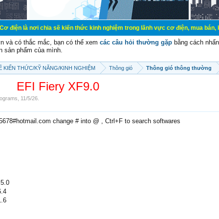
chia sẽ kiến thức kinh nghiệm trong lãnh vực cơ điện, mua bán, ký gửi, cho th
vn và có thắc mắc, bạn có thể xem
các câu hỏi thường gặp
bằng cách nhấn 
n sản phẩm của mình.
SẼ KIẾN THỨC/KỸ NĂNG/KINH NGHIỆM
Thông gió
Thông gió thông thường
EFI Fiery XF9.0
ograms
,
11/5/26
.
e5678#hotmail.com change # into @ , Ctrl+F to search softwares
5.0
.4
.6