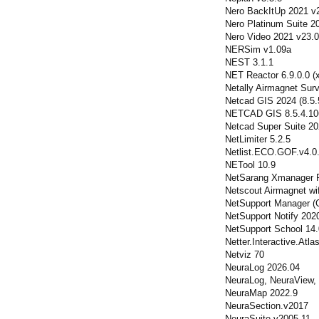
Nero BackItUp 2021 v2
Nero Platinum Suite 2
Nero Video 2021 v23.0
NERSim v1.09a
NEST 3.1.1
NET Reactor 6.9.0.0 (
Netally Airmagnet Sur
Netcad GIS 2024 (8.5.
NETCAD GIS 8.5.4.10
Netcad Super Suite 20
NetLimiter 5.2.5
Netlist.ECO.GOF.v4.0
NETool 10.9
NetSarang Xmanager P
Netscout Airmagnet wif
NetSupport Manager (Co
NetSupport Notify 202
NetSupport School 14
Netter.Interactive.At
Netviz 70
NeuraLog 2026.04
NeuraLog, NeuraView,
NeuraMap 2022.9
NeuraSection.v2017
NeuraSuite.v2005.11