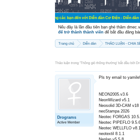
Chào mừng các bạn đến với Diễn đàn Cơ Điện - Diễn đàn Cơ điện là nơi 
Nếu đây là lần đầu tiên bạn ghé thăm dmec.
để trở thành thành viên
để bắt đầu đăng bá
Trang chủ
Diễn đàn
THẢO LUẬN - CHIA 
Thảo luận trong '
Thông gió thông thường
' bắt đầu bởi
Dr
Pls try email to yamil
NEON2005.v3.6
NeonWizard v5.1
Neosolid 3D-CAM v18
neoStampa 2026
Neotec FORGAS 10.5.
Drograms
Neotec PIPEFLO 9.5.6
Active Member
Neotec WELLFLO v8.1
neotextil 8.1.1
Neplan v5.5.8