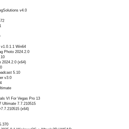
gSolutions v4.0
572
1
0
y v1.0.1.1 Win64
g Photo 2024.2.0
.10
 2024.2.0 (x64)
.0
oadcast 5.10
er v3.0
4
ltimate
als VI For Vegas Pro 13
7 Ultimate 7.7.210515
7.7.210515 (x64)
5.370