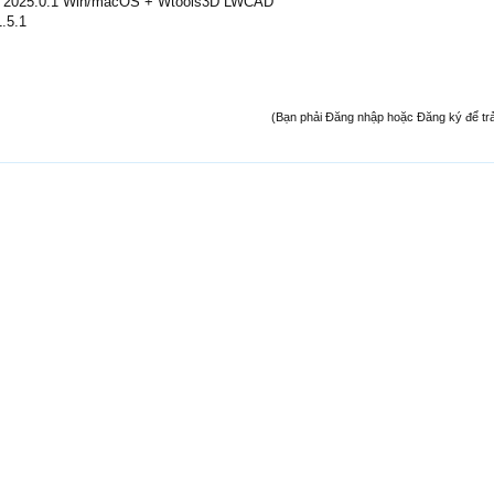
 2025.0.1 Win/macOS + Wtools3D LWCAD
.5.1
(Bạn phải Đăng nhập hoặc Đăng ký để trả l