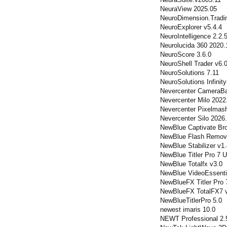
NeuraView 2025.05
NeuroDimension.Tradin
NeuroExplorer v5.4.4
NeuroIntelligence 2.2.
Neurolucida 360 2020.
NeuroScore 3.6.0
NeuroShell Trader v6.
NeuroSolutions 7.11
NeuroSolutions Infinit
Nevercenter CameraBa
Nevercenter Milo 2022
Nevercenter Pixelmash
Nevercenter Silo 2026
NewBlue Captivate Br
NewBlue Flash Remov
NewBlue Stabilizer v1.
NewBlue Titler Pro 7 U
NewBlue Totalfx v3.0
NewBlue VideoEssenti
NewBlueFX Titler Pro 
NewBlueFX TotalFX7 v
NewBlueTitlerPro 5.0
newest imaris 10.0
NEWT Professional 2.