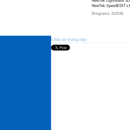
NewTek LightWave 3D
NewTek.SpeedEDIT.v1
Drograms
11/5/26
,
Chia sẻ trang này