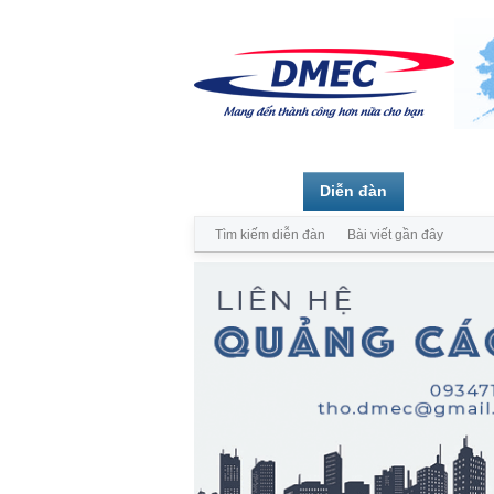
Trang chủ
Diễn đàn
Thành vi
Tìm kiếm diễn đàn
Bài viết gần đây