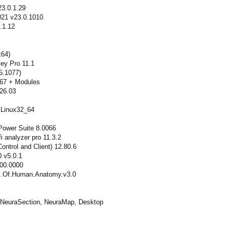
3.0.1.29
021 v23.0.1010
.1.12
x64)
vey Pro 11.1
5.1077)
67 + Modules
26.03
.Linux32_64
ower Suite 8.0066
i analyzer pro 11.3.2
ntrol and Client) 12.80.6
0 v5.0.1
.00.0000
las.Of.Human.Anatomy.v3.0
 NeuraSection, NeuraMap, Desktop