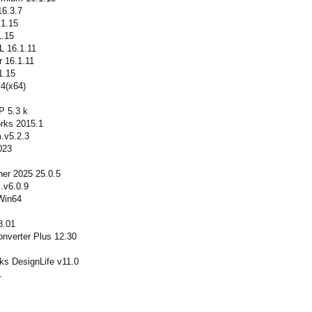
16.3.7
.1.15
1.15
L 16.1.11
r 16.1.11
1.15
4(x64)
P 5.3 k
orks 2015.1
.v5.2.3
023
er 2025 25.0.5
.v6.0.9
Win64
8.01
onverter Plus 12.30
ks DesignLife v11.0
1