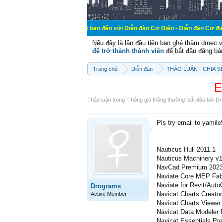
Chào mừng các bạn đến với Diễn đàn Cơ Điện - Diễn đàn Cơ điện là nơi chia
Nếu đây là lần đầu tiên bạn ghé thăm dmec.
để trở thành thành viên
để bắt đầu đăng bá
Trang chủ
Diễn đàn
THẢO LUẬN - CHIA 
E
Thảo luận trong '
Thông gió thông thường
' bắt đầu bởi
Dr
Pls try email to yamil
Nauticus Hull 2011.1
Nauticus Machinery v
NavCad Premium 202
Naviate Core MEP Fabri
Naviate for Revit/Aut
Drograms
Navicat Charts Creato
Active Member
Navicat Charts Viewer
Navicat Data Modeler
Navicat Essentials Pr