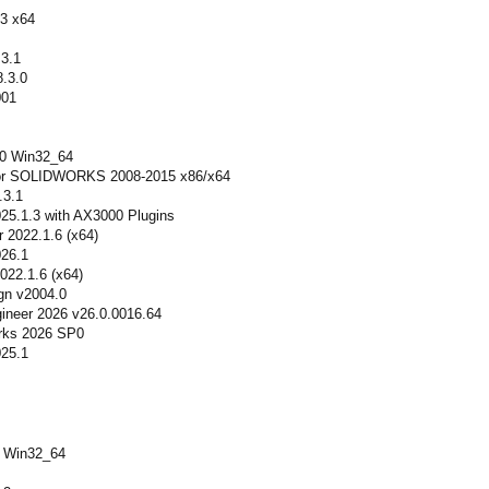
3 x64
.3.1
.3.0
001
.0 Win32_64
for SOLIDWORKS 2008-2015 x86/x64
.3.1
25.1.3 with AX3000 Plugins
 2022.1.6 (x64)
26.1
022.1.6 (x64)
gn v2004.0
neer 2026 v26.0.0016.64
rks 2026 SP0
25.1
1 Win32_64