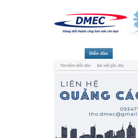
Trang chủ
Diễn đàn
Thành vi
Tìm kiếm diễn đàn
Bài viết gần đây