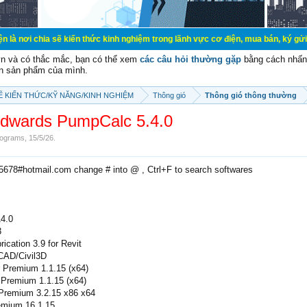
 sẽ kiến thức kinh nghiệm trong lãnh vực cơ điện, mua bán, ký gửi, cho thuê h
vn và có thắc mắc, bạn có thể xem
các câu hỏi thường gặp
bằng cách nhấn 
n sản phẩm của mình.
SẼ KIẾN THỨC/KỸ NĂNG/KINH NGHIỆM
Thông gió
Thông gió thông thường
dwards PumpCalc 5.4.0
ograms
,
15/5/26
.
e5678#hotmail.com change # into @ , Ctrl+F to search softwares
14.0
3
cation 3.9 for Revit
oCAD/Civil3D
r Premium 1.1.15 (x64)
 Premium 1.1.15 (x64)
 Premium 3.2.15 x86 x64
emium 16.1.15