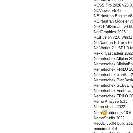
NCSS Pro 2026 v26.0.
NCViewer v5.42
NE Nastran Engine v8
NE Nastran Modeler v8
NEC EMIStream v4.5
NedGraphics 2025.1
NEiFusion v2.0 Win32
NeiNastran Editor v10
NeiWorks 2.1 SP1.0 
Nekki Cascadeur 2022
Nemetschek Allplan 20
Nemetschek AllplanBar
Nemetschek FRILO 20
Nemetschek planBar 2
Nemetschek PlanDesi
Nemetschek SCIA Engi
Nemetschek Vectorwo
Nemetschek.FRILO.20
Nemo Analyze 5.13
Nemo studio 2022
Nem
utdoor_5.10.6
NemoStudio 2022
Neo3D v5.04 build 26
neocircuit 3.4