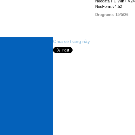
Neodata PU Win+ V24
NeoForm.v4.52
Drograms
15/5/26
,
Chia sẻ trang này