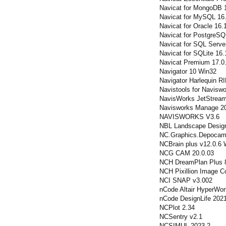
Navicat for MongoDB 
Navicat for MySQL 16
Navicat for Oracle 16.
Navicat for PostgreSQ
Navicat for SQL Serve
Navicat for SQLite 16.
Navicat Premium 17.0.
Navigator 10 Win32
Navigator Harlequin RI
Navistools for Navisw
NavisWorks JetStream
Navisworks Manage 2
NAVISWORKS V3.6
NBL Landscape Design
NC.Graphics.Depocam
NCBrain plus v12.0.6 
NCG CAM 20.0.03
NCH DreamPlan Plus 
NCH Pixillion Image C
NCI SNAP v3.002
nCode Altair HyperWor
nCode DesignLife 202
NCPlot 2.34
NCSentry v2.1
NCSIMUL 2023.2