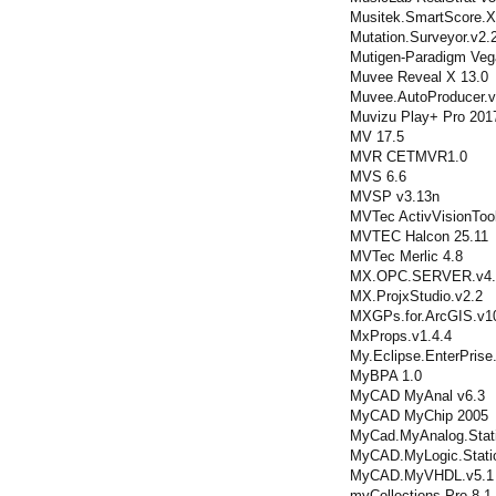
Musitek.SmartScore.X
Mutation.Surveyor.v2.
Mutigen-Paradigm Veg
Muvee Reveal X 13.0
Muvee.AutoProducer.v
Muvizu Play+ Pro 201
MV 17.5
MVR CETMVR1.0
MVS 6.6
MVSP v3.13n
MVTec ActivVisionToo
MVTEC Halcon 25.11
MVTec Merlic 4.8
MX.OPC.SERVER.v4.
MX.ProjxStudio.v2.2
MXGPs.for.ArcGIS.v1
MxProps.v1.4.4
My.Eclipse.EnterPris
MyBPA 1.0
MyCAD MyAnal v6.3
MyCAD MyChip 2005
MyCad.MyAnalog.Stati
MyCAD.MyLogic.Stati
MyCAD.MyVHDL.v5.1
myCollections Pro 8.1