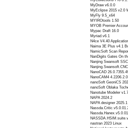
MyDraw v6.0.0
MyEclipse 2015 v2.0 
MyFly 9.5_x64
MYIROtools 1.50
MYOB Premier Accoun
Mypac Draft 16.0
Myriad.v6.1
N4ce V4.40 Applicati
Naima 3E Plus v4.1 Bu
NamicSoft Scan Report
NanDigits Gates On th
Nanjing Swansoft SSC
Nanjing.Swansoft.CNC.
NanoCAD 26.0.7355.4
NanoCAM4 4.2206.2.0
nanoSoft GeoniCS 202
nanoSoft Oblaka Toch
Nanotube Modeler v1.
NAPA 2024.2
NAPA designer 2025.1
Nassda.Critic.v5.0.01
Nassda.Hanex.v5.0.01
NASSDA.HSIM.suite.v
nastran 2023 Linux