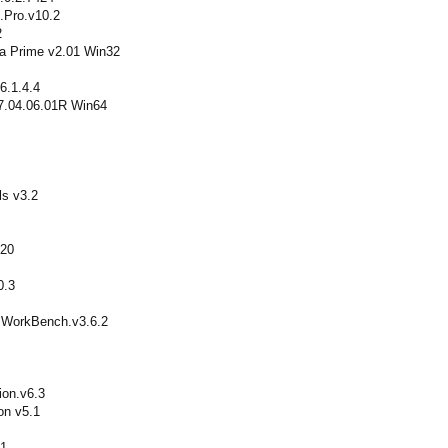
.Pro.v10.2
2
a Prime v2.01 Win32
6.1.4.4
7.04.06.01R Win64
ls v3.2
20
0.3
e.WorkBench.v3.6.2
on.v6.3
on v5.1
.1