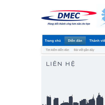
Trang chủ
Diễn đàn
Thành vi
Tìm kiếm diễn đàn
Bài viết gần đây