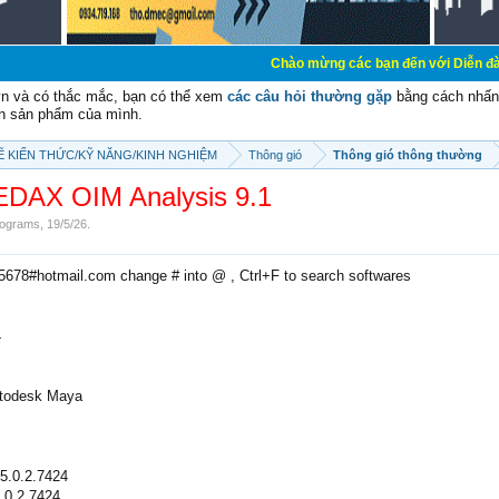
Chào mừng các bạn đến với Diễn đàn Cơ Điện - Di
vn và có thắc mắc, bạn có thể xem
các câu hỏi thường gặp
bằng cách nhấn 
n sản phẩm của mình.
SẼ KIẾN THỨC/KỸ NĂNG/KINH NGHIỆM
Thông gió
Thông gió thông thường
EDAX OIM Analysis 9.1
ograms
,
19/5/26
.
e5678#hotmail.com change # into @ , Ctrl+F to search softwares
4
Autodesk Maya
5.0.2.7424
.0.2.7424