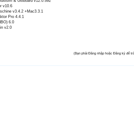
ultisim & Ultiboard v12.0.592
r v10.6
schine v3.4.2 +Mac3.3.1
ktor Pro 4.4.1
NBO) 6.0
in v2.0
(Bạn phải Đăng nhập hoặc Đăng ký để trả l