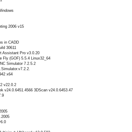
Windows
ting 2006 v15
ons in CADD
ild 30611
 Assistant Pro v3.0.20
e Fly (GOF) 5.5.4 Linux32_64
NC Simulator 7.2.5.2
Simulator.v7.2.2.
942 x64
2 v22.0.2
ek v24.0.6451.4566 3DScan v24.0.6453.47
7.9
.2005
.2005
6.0