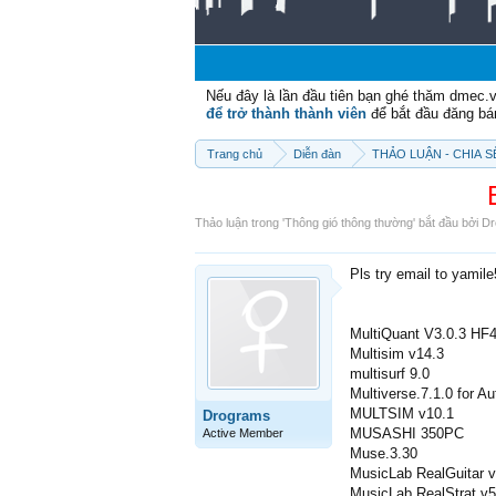
Nếu đây là lần đầu tiên bạn ghé thăm dmec.
để trở thành thành viên
để bắt đầu đăng bá
Trang chủ
Diễn đàn
THẢO LUẬN - CHIA 
Thảo luận trong '
Thông gió thông thường
' bắt đầu bởi
Dr
Pls try email to yamil
MultiQuant V3.0.3 HF
Multisim v14.3
multisurf 9.0
Multiverse.7.1.0 for 
MULTSIM v10.1
Drograms
MUSASHI 350PC
Active Member
Muse.3.30
MusicLab RealGuitar v
MusicLab RealStrat v5