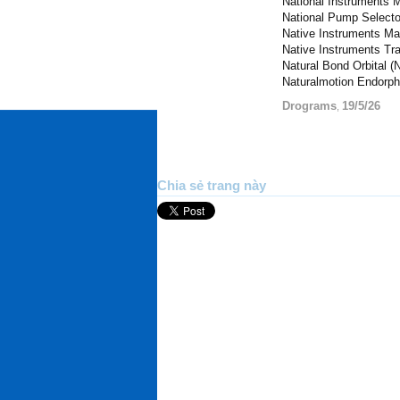
National Instruments M
National Pump Selecto
Native Instruments Ma
Native Instruments Tra
Natural Bond Orbital (
Naturalmotion Endorph
Drograms
19/5/26
,
Chia sẻ trang này