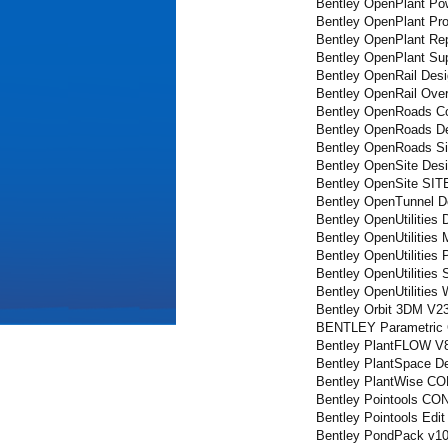
Bentley OpenPlant Po
Bentley OpenPlant Pro
Bentley OpenPlant Rep
Bentley OpenPlant Su
Bentley OpenRail Desi
Bentley OpenRail Over
Bentley OpenRoads Co
Bentley OpenRoads De
Bentley OpenRoads Si
Bentley OpenSite Desi
Bentley OpenSite SIT
Bentley OpenTunnel D
Bentley OpenUtilities 
Bentley OpenUtilities
Bentley OpenUtilities
Bentley OpenUtilities 
Bentley OpenUtilities
Bentley Orbit 3DM V2
BENTLEY Parametric C
Bentley PlantFLOW V8
Bentley PlantSpace D
Bentley PlantWise CO
Bentley Pointools CO
Bentley Pointools Edit
Bentley PondPack v10