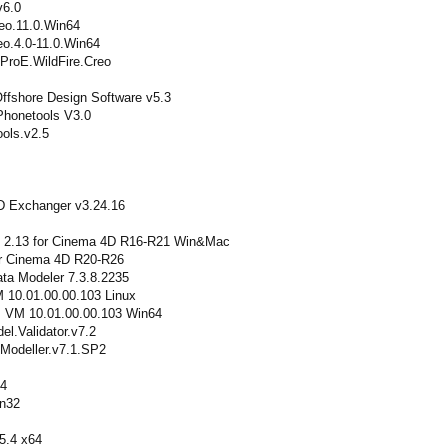
v6.0
eo.11.0.Win64
o.4.0-11.0.Win64
.ProE.WildFire.Creo
fshore Design Software v5.3
Phonetools V3.0
ols.v2.5
Exchanger v3.24.16
 2.13 for Cinema 4D R16-R21 Win&Mac
r Cinema 4D R20-R26
ta Modeler 7.3.8.2235
 10.01.00.00.103 Linux
 VM 10.01.00.00.103 Win64
l.Validator.v7.2
Modeller.v7.1.SP2
14
n32
5.4 x64