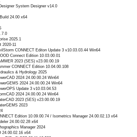
1
esigner System Designer v14.0
Build 24.00 x64
6
.7.0
prise 2025.1
t 2020-11
vilStorm CONNECT Editon Update 3 v10.03.03.44 Win64
OOD Connect Edition 10.03.00.01
AMMER 2023 (SES) v23.00.00.19
ammer CONNECT Edition 10.04.00.108
draulics & Hydrology 2025
ewerCAD 2024 24.00.00.24 Win64
ewerGEMS 2024 24.00.00.24 Win64
werOPS Update 3 v10.03.04.53
ormCAD 2024 24.00.00.24 Win64
terCAD 2023 (SES) v23.00.00.19
aterGEMS 2023
24
NNECT Edition 10.09.00.74 / Isometrics Manager 24.00.02.13 x64
eler 24.00.02.28 x64
thographics Manager 2024
 24.00.02.16 x64