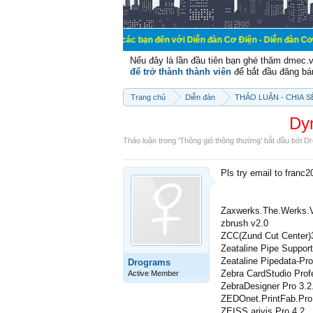
Chào mừng các bạn đến với Diễn đàn Cơ Điện - Diễn đàn Cơ điện là nơi ch
Nếu đây là lần đầu tiên bạn ghé thăm dmec.
để trở thành thành viên
để bắt đầu đăng bá
Trang chủ
Diễn đàn
THẢO LUẬN - CHIA 
Dy
Thảo luận trong '
Thông gió thông thường
' bắt đầu bởi
Dr
Pls try email to franc
Zaxwerks.The.Werks.Vo
zbrush v2.0
ZCC(Zund Cut Center)
Zeataline Pipe Support
Zeataline Pipedata-Pro
Drograms
Zebra CardStudio Profe
Active Member
ZebraDesigner Pro 3.2
ZEDOnet.PrintFab.Pro
ZEISS arivis Pro 4.2