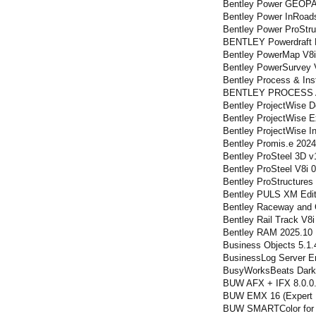
Bentley Power GEOPA
Bentley Power InRoad
Bentley Power ProStru
BENTLEY Powerdraft D
Bentley PowerMap V8i
Bentley PowerSurvey 
Bentley Process & Ins
BENTLEY PROCESS A
Bentley ProjectWise D
Bentley ProjectWise 
Bentley ProjectWise I
Bentley Promis.e 2024
Bentley ProSteel 3D v
Bentley ProSteel V8i 
Bentley ProStructures
Bentley PULS XM Edit
Bentley Raceway and 
Bentley Rail Track V8
Bentley RAM 2025.10
Business Objects 5.1.
BusinessLog Server En
BusyWorksBeats Dark 
BUW AFX + IFX 8.0.0.
BUW EMX 16 (Expert Mo
BUW SMARTColor for C