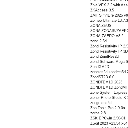
Ziva VFX.2.2 with Ass
ZKAccess 3.5
ZMT Sim4Life 2025 v9
Zomeo Ultimate 13.7.3
ZONA ZEUS
ZONA ZONAIR/ZAER
ZONA.ZAERO.V8.2
zond 2.5d
Zond Resistivity IP 2
Zond Resistivity IP 3
Zond ZondRes2d
Zond.Software.Mega.S
ZondGM2D
zondres2d zondres3d 
ZondST2D 6.0
ZONDTEM1D 2023
ZONDTEM1D ZondMT2
Zone System Express 
Zoner Photo Studio X 
zonge scs2d
Zoo Tools Pro 2.9.0a
zorba 2.8
ZSK EPCwin 2.50-01
ZSoil 2023 v23.54 x64