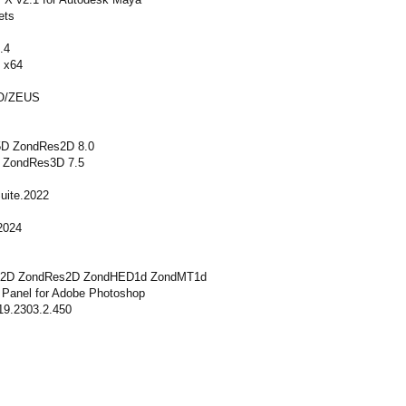
ets
.4
 x64
O/ZEUS
.5D ZondRes2D 8.0
D ZondRes3D 7.5
uite.2022
2024
D ZondRes2D ZondHED1d ZondMT1d
Panel for Adobe Photoshop
19.2303.2.450