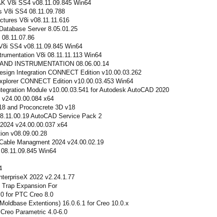
K V8i SS4 v08.11.09.845 Win64
s V8i SS4 08.11.09.788
ctures V8i v08.11.11.616
atabase Server 8.05.01.25
 08.11.07.86
V8i SS4 v08.11.09.845 Win64
trumentation V8i 08.11.11.113 Win64
ND INSTRUMENTATION 08.06.00.14
esign Integration CONNECT Edition v10.00.03.262
Explorer CONNECT Edition v10.00.03.453 Win64
ntegration Module v10.00.03.541 for Autodesk AutoCAD 2020
 v24.00.00.084 x64
18 and Proconcrete 3D v18
08.11.00.19 AutoCAD Service Pack 2
 2024 v24.00.00.037 x64
ion v08.09.00.28
Cable Managment 2024 v24.00.02.19
i 08.11.09.845 Win64
4
terpriseX 2022 v2.24.1.77
Trap Expansion For
0 for PTC Creo 8.0
ldbase Extentions) 16.0.6.1 for Creo 10.0.x
reo Parametric 4.0-6.0