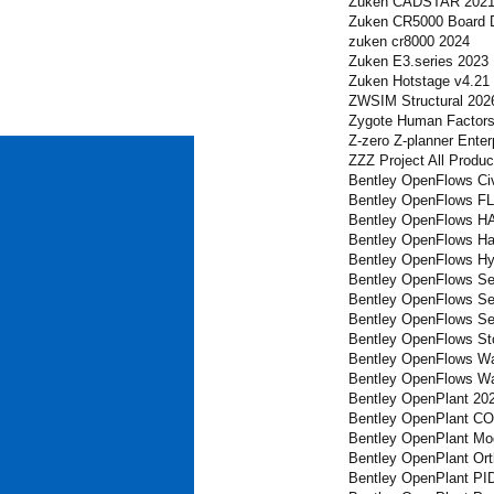
Zuken CADSTAR 202
Zuken CR5000 Board D
zuken cr8000 2024
Zuken E3.series 2023 
Zuken Hotstage v4.21
ZWSIM Structural 202
Zygote Human Factors
Z-zero Z-planner Enter
ZZZ Project All Produc
Bentley OpenFlows Ci
Bentley OpenFlows FL
Bentley OpenFlows H
Bentley OpenFlows H
Bentley OpenFlows Hy
Bentley OpenFlows S
Bentley OpenFlows S
Bentley OpenFlows Se
Bentley OpenFlows St
Bentley OpenFlows Wa
Bentley OpenFlows W
Bentley OpenPlant 20
Bentley OpenPlant CO
Bentley OpenPlant Mod
Bentley OpenPlant Or
Bentley OpenPlant PID