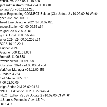
werPID v8i SS5 08.11.10.520
ject Administrator 2024 v24.00.03.10
orting V8i v08.11.11.225
pport Engineering CONNECT Edition (CL) Update 2 v10.02.00.36 Win64
gner 2025 v25.00.01
head Line Designer 2024 24.00.02.025
nceptStation v24.00.00.56 x64
signer 2025 v25.00.01
gnCAD v24.00.00.56 x64
gner 2024 v24.00.00.205 x64
EOPS 10.10.20.1
esigner 2024
Designer v08.11.09.869
 Map v08.11.09.858
 Powerview v08.11.09.858
Substation 2024 v24.00.00.84 x64
 Workflow Manager v08.11.09.858
3 Update 4 x64
ell Studio 8.05.03.13
i 06.02.00.05
esign Series XM 08.09.04.34
NNECT Edition v10.02.00.29 Win64
NNECT Edition (SES) Update 2 v10.02.00.03 Win64
 1.8 pro & Pointools View 1.5 Pro
.01.04.00