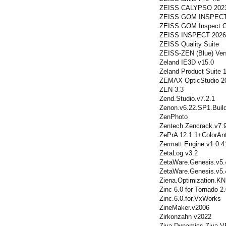
ZEISS CALYPSO 202
ZEISS GOM INSPECT
ZEISS GOM Inspect Co
ZEISS INSPECT 2026
ZEISS Quality Suite
ZEISS-ZEN (Blue) Vers
Zeland IE3D v15.0
Zeland Product Suite 
ZEMAX OpticStudio 2
ZEN 3.3
Zend.Studio.v7.2.1
Zenon.v6.22.SP1.Buil
ZenPhoto
Zentech.Zencrack.v7.
ZePrA 12.1.1+ColorAn
Zermatt.Engine.v1.0.4
ZetaLog v3.2
ZetaWare.Genesis.v5.
ZetaWare.Genesis.v5.4
Ziena.Optimization.K
Zinc 6.0 for Tornado 2
Zinc.6.0.for.VxWorks
ZineMaker.v2006
Zirkonzahn v2022
Ziva Dynamics Ziva V