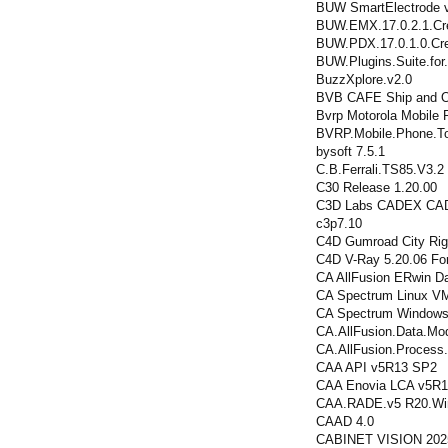
BUW SmartElectrode 
BUW.EMX.17.0.2.1.Cr
BUW.PDX.17.0.1.0.Cre
BUW.Plugins.Suite.for
BuzzXplore.v2.0
BVB CAFE Ship and Of
Bvrp Motorola Mobile 
BVRP.Mobile.Phone.To
bysoft 7.5.1
C.B.Ferrali.TS85.V3.2
C30 Release 1.20.00
C3D Labs CADEX CAD 
c3p7.10
C4D Gumroad City Rig
C4D V-Ray 5.20.06 Fo
CA AllFusion ERwin Da
CA Spectrum Linux VM
CA Spectrum Windows
CA.AllFusion.Data.Mode
CA.AllFusion.Process.
CAA API v5R13 SP2
CAA Enovia LCA v5R
CAA.RADE.v5 R20.Wi
CAAD 4.0
CABINET VISION 202