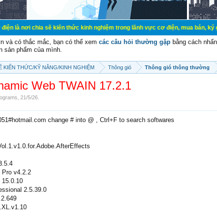
ia sẽ kiến thức kinh nghiệm trong lãnh vực cơ điện, mua bán, ký gửi, cho thuê 
vn và có thắc mắc, bạn có thể xem
các câu hỏi thường gặp
bằng cách nhấn 
n sản phẩm của mình.
SẼ KIẾN THỨC/KỸ NĂNG/KINH NGHIỆM
Thông gió
Thông gió thông thường
namic Web TWAIN 17.2.1
ograms
,
21/5/26
.
2051#hotmail.com change # into @ , Ctrl+F to search softwares
l.1.v1.0.for.Adobe.AfterEffects
3.5.4
 Pro v4.2.2
 15.0.10
ssional 2.5.39.0
.2.649
.XL.v1.10