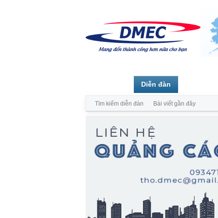
Trang chủ
Diễn đàn
Thành vi
Tìm kiếm diễn đàn
Bài viết gần đây