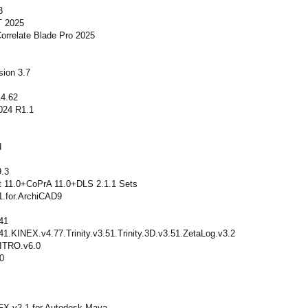
3
 2025
rrelate Blade Pro 2025
ion 3.7
14.62
024 R1.1
d
9.3
t 11.0+CoPrA 11.0+DLS 2.1.1 Sets
1.for.ArchiCAD9
41
1.KINEX.v4.77.Trinity.v3.51.Trinity.3D.v3.51.ZetaLog.v3.2
NITRO.v6.0
.0
FX v2.1 for Autodesk Maya