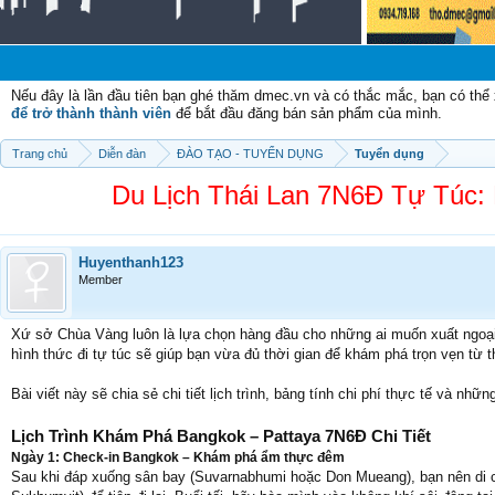
C
Nếu đây là lần đầu tiên bạn ghé thăm dmec.vn và có thắc mắc, bạn có th
để trở thành thành viên
để bắt đầu đăng bán sản phẩm của mình.
Trang chủ
Diễn đàn
ĐÀO TẠO - TUYỂN DỤNG
Tuyển dụng
Du Lịch Thái Lan 7N6Đ Tự Túc: 
Huyenthanh123
Member
Xứ sở Chùa Vàng luôn là lựa chọn hàng đầu cho những ai muốn xuất ngoại l
hình thức đi tự túc sẽ giúp bạn vừa đủ thời gian để khám phá trọn vẹn từ 
Bài viết này sẽ chia sẻ chi tiết lịch trình, bảng tính chi phí thực tế và nh
Lịch Trình Khám Phá Bangkok – Pattaya 7N6Đ Chi Tiết
Ngày 1: Check-in Bangkok – Khám phá ẩm thực đêm
Sau khi đáp xuống sân bay (Suvarnabhumi hoặc Don Mueang), bạn nên di ch