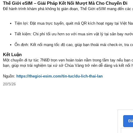
Thế Giới eSIM – Giải Pháp Kết Nối Mượt Mà Cho Chuyến Đi
Để hành trình khám phá không bị gián đoạn, Thế Giới eSIM mang đến các giả
Tiện lợi: Đặt mua trực tuyến, quét mã QR kích hoạt ngay tại Việt N
Tiết kiệm: Chi phí tối ưu hơn so với mua sim vật lý tại sân bay nướ
Ổn định: Kết nối mạng tốc độ cao, giúp bạn thoải mái check-in, tra c
Kết Luận
Một chuyến đi tự túc 7N6Đ trọn vẹn hoàn toàn nằm trong tầm tay nếu bạn c
bạn, giúp mọi trải nghiệm tại xứ sở Chùa Vàng trở nên dễ dàng và kết nối 
Nguồn:
https://thegioi-esim.com/tin-tuc/du-lich-thai-lan
20/5/26
Đă