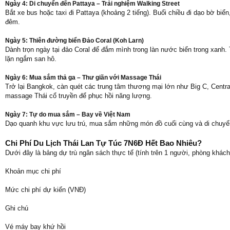
Ngày 4: Di chuyển đến Pattaya – Trải nghiệm Walking Street
Bắt xe bus hoặc taxi đi Pattaya (khoảng 2 tiếng). Buổi chiều đi dạo bờ biể
đêm.
Ngày 5: Thiên đường biển Đảo Coral (Koh Larn)
Dành trọn ngày tại đảo Coral để đắm mình trong làn nước biển trong xanh.
lặn ngắm san hô.
Ngày 6: Mua sắm thả ga – Thư giãn với Massage Thái
Trở lại Bangkok, càn quét các trung tâm thương mại lớn như Big C, Centr
massage Thái cổ truyền để phục hồi năng lượng.
Ngày 7: Tự do mua sắm – Bay về Việt Nam
Dạo quanh khu vực lưu trú, mua sắm những món đồ cuối cùng và di chuyển 
Chi Phí Du Lịch Thái Lan Tự Túc 7N6Đ Hết Bao Nhiêu?
Dưới đây là bảng dự trù ngân sách thực tế (tính trên 1 người, phòng khách 
Khoản mục chi phí
Mức chi phí dự kiến (VNĐ)
Ghi chú
Vé máy bay khứ hồi