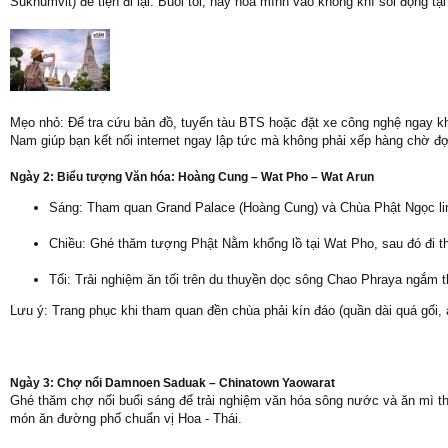
Sukhumvit) để tiện đi lại. Buổi tối, hãy hòa mình vào không khí sôi động t
Mẹo nhỏ: Để tra cứu bản đồ, tuyến tàu BTS hoặc đặt xe công nghệ ngay kh
Nam giúp bạn kết nối internet ngay lập tức mà không phải xếp hàng chờ đợi
Ngày 2: Biểu tượng Văn hóa: Hoàng Cung – Wat Pho – Wat Arun
Sáng: Tham quan Grand Palace (Hoàng Cung) và Chùa Phật Ngọc lin
Chiều: Ghé thăm tượng Phật Nằm khổng lồ tại Wat Pho, sau đó đi 
Tối: Trải nghiệm ăn tối trên du thuyền dọc sông Chao Phraya ngắm t
Lưu ý: Trang phục khi tham quan đền chùa phải kín đáo (quần dài quá gối, 
Ngày 3: Chợ nổi Damnoen Saduak – Chinatown Yaowarat
Ghé thăm chợ nổi buổi sáng để trải nghiệm văn hóa sông nước và ăn mì thu
món ăn đường phố chuẩn vị Hoa - Thái.