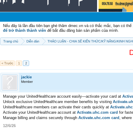
Nếu đây là lần đầu tiên bạn ghé thăm dmec.vn và có thắc mắc, bạn có th
để trở thành thành viên
để bắt đầu đăng bán sản phẩm của mình.
Trang chủ
Diễn đàn
THẢO LUẬN - CHIA SẼ KIẾN THỨC/KỸ NĂNG/KINH NG
D
< Trước
1
2
jackie
Member
Manage your UnitedHealthcare account easily—activate your card at
Activ
Unlock exclusive UnitedHealthcare member benefits by visiting
Activate.u
UnitedHealthcare members can activate their cards quickly at
Activate.uh
Activate your UnitedHealthcare account at
Activate.uhc.com card
for fast
Manage billing and claims securely through
Activate.uhc.com card
, where 
12/6/26