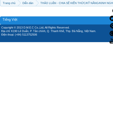
Trang chủ
Diễn đàn
THẢO LUẬN - CHIA SẼ KIẾN THỨC/KỸ NĂNG/KINH NG
Tiếng Việt
Copyright © 2013 D.M.E.C Co.,Ltd, All Rights Reserved.
Địa chỉ: K190 Lê Duẩn, P. Tân chính, Q. Thanh Khê, Thp. Đà Nẵng, Việt Nam.
Điện thoại: (+84) 5113752506