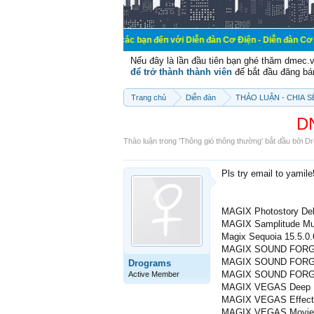
Chào mừng các bạn đến với Diễn đàn Cơ Điện - Diễn đàn Cơ điện là nơi chi
Nếu đây là lần đầu tiên bạn ghé thăm dmec.
để trở thành thành viên
để bắt đầu đăng bá
Trang chủ
Diễn đàn
THẢO LUẬN - CHIA 
DN
Thảo luận trong '
Thông gió thông thường
' bắt đầu bởi
Dr
Pls try email to yamil
MAGIX Photostory Del
MAGIX Samplitude Mus
Magix Sequoia 15.5.0
MAGIX SOUND FORGE A
MAGIX SOUND FORGE 
Drograms
MAGIX SOUND FORGE 
Active Member
MAGIX VEGAS Deep Le
MAGIX VEGAS Effects
MAGIX VEGAS Movie S