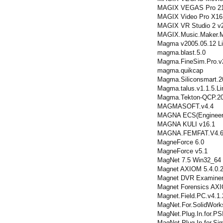
MAGIX VEGAS Pro 21.
MAGIX Video Pro X16 
MAGIX VR Studio 2 v2
MAGIX.Music.Maker.
Magma v2005.05.12 L
magma.blast.5.0
Magma.FineSim.Pro.v
magma.quikcap
Magma.Siliconsmart.2
Magma.talus.v1.1.5.Li
Magma.Tekton-QCP.20
MAGMASOFT.v4.4
MAGNA ECS(Engineerin
MAGNA KULI v16.1
MAGNA.FEMFAT.V4.
MagneForce 6.0
MagneForce v5.1
MagNet 7.5 Win32_64
Magnet AXIOM 5.4.0.
Magnet DVR Examiner
Magnet Forensics AXI
Magnet.Field.PC.v4.1.
MagNet.For.SolidWork
MagNet.Plug.In.for.PS
MagNet.Plug.In.for.Sim