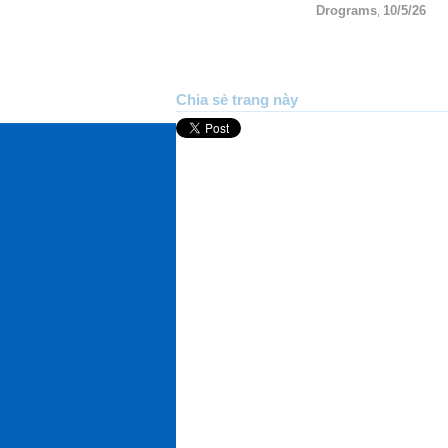
Drograms
10/5/26
,
Chia sẻ trang này