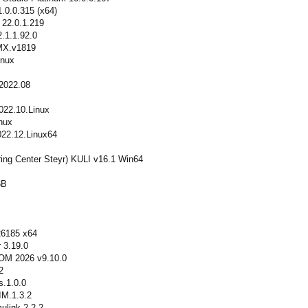
0.0.315 (x64)
22.0.1.219
.1.1.92.0
MX.v1819
inux
2022.08
022.10.Linux
nux
22.12.Linux64
g Center Steyr) KULI v16.1 Win64
6B
26185 x64
 3.19.0
OM 2026 v9.10.0
2
s.1.0.0
IM.1.3.2
ulink.2.2.2