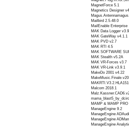
MagnetForce 5.1
Magnetics Designer v4
Magus.Antennamagus.
Mailbird 2.5.48.0
MailEnable Enterprise
MAK Data Logger v3.
MAK GateWay v4.1.1
MAK PVD v2.7
MAK RTI 4.5
MAK SOFTWARE SUI
MAK Stealth v5.2A
MAK VR-Forces v3.7
MAK VR-Link v3.9.1
MakeDo 2001 v4.22
MakeMusic.Finale.v2
MAKRTI.V3.2.HLA151
Malcom 2018.1
Malz.Kassner.CAD6.v2
mama_blast5_by_dcirc
MAMP & MAMP PRO 5.
ManageEngine 9.2
ManageEngine ADAudit
ManageEngine ADManag
ManageEngine Analytic