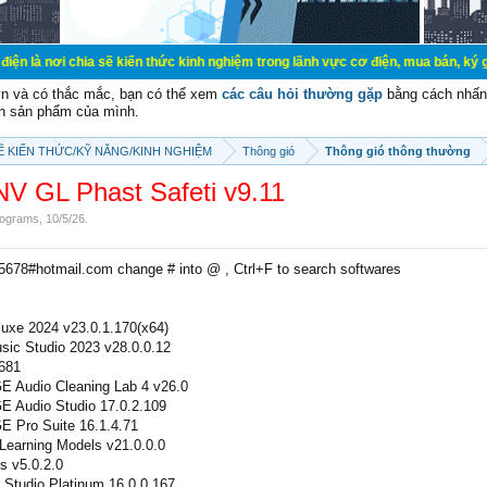
a sẽ kiến thức kinh nghiệm trong lãnh vực cơ điện, mua bán, ký gửi, cho thuê 
vn và có thắc mắc, bạn có thể xem
các câu hỏi thường gặp
bằng cách nhấn 
n sản phẩm của mình.
SẼ KIẾN THỨC/KỸ NĂNG/KINH NGHIỆM
Thông gió
Thông gió thông thường
V GL Phast Safeti v9.11
ograms
,
10/5/26
.
e5678#hotmail.com change # into @ , Ctrl+F to search softwares
uxe 2024 v23.0.1.170(x64)
ic Studio 2023 v28.0.0.12
.681
udio Cleaning Lab 4 v26.0
Audio Studio 17.0.2.109
Pro Suite 16.1.4.71
arning Models v21.0.0.0
 v5.0.2.0
tudio Platinum 16.0.0.167