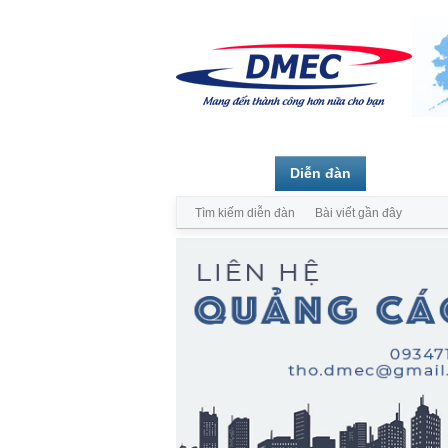
Trang chủ
Diễn đàn
Thành vi
Tìm kiếm diễn đàn
Bài viết gần đây