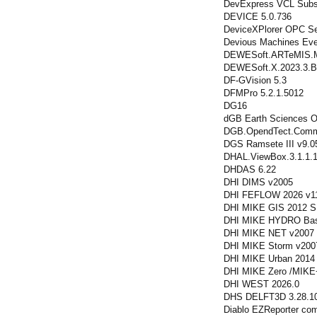
DevExpress VCL Subsc
DEVICE 5.0.736
DeviceXPlorer OPC Se
Devious Machines Eve
DEWESoft.ARTeMIS.Mo
DEWESoft.X.2023.3.Bu
DF-GVision 5.3
DFMPro 5.2.1.5012
DG16
dGB Earth Sciences O
DGB.OpendTect.Commer
DGS Ramsete III v9.0
DHAL.ViewBox.3.1.1.
DHDAS 6.22
DHI DIMS v2005
DHI FEFLOW 2026 v1
DHI MIKE GIS 2012 
DHI MIKE HYDRO Bas
DHI MIKE NET v2007
DHI MIKE Storm v200
DHI MIKE Urban 2014
DHI MIKE Zero /MIKE
DHI WEST 2026.0
DHS DELFT3D 3.28.1
Diablo EZReporter com