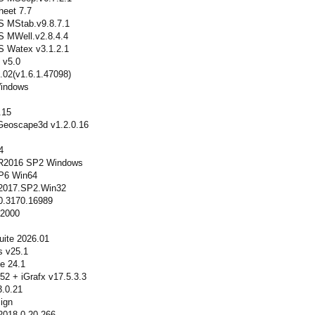
eet 7.7
MStab.v9.8.7.1
MWell.v2.8.4.4
Watex v3.1.2.1
 v5.0
.02(v1.6.1.47098)
Windows
.15
 Geoscape3d v1.2.0.16
4
R2016 SP2 Windows
P6 Win64
017.SP2.Win32
0.3170.16989
2000
uite 2026.01
s v25.1
e 24.1
52 + iGrafx v17.5.3.3
3.0.21
ign
2018.0.20.266