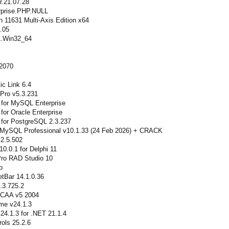
r.21.07.28
rprise.PHP.NULL
 11631 Multi-Axis Edition x64
.05
1.Win32_64
.2070
ic Link 6.4
Pro v5.3.231
 for MySQL Enterprise
for Oracle Enterprise
 for PostgreSQL 2.3.237
r MySQL Professional v10.1.33 (24 Feb 2026) + CRACK
v2.5.502
0.0.1 for Delphi 11
Pro RAD Studio 10
b
tBar 14.1.0.36
.3.725.2
 CAA v5 2004
me v24.1.3
24.1.3 for .NET 21.1.4
ols 25.2.6