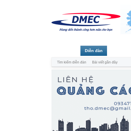
Trang chủ
Diễn đàn
Thành vi
Tìm kiếm diễn đàn
Bài viết gần đây