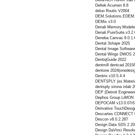
Deltek Acumen 8.8
deluo Routis V2004
DEM.Solutions.EDEM.
DEMix v3.0
Denali.Memory.Modeler
Denali.PureSuite.v3.2
Deneba Canvas 9.0.1.
Dental 3shape 2025
Dental Image Software
Dental Wings DWOS 20
DentiqGuide 2022
dentmill dentcad 2015
dentone 2024(onedesig
Dentrix v10.5.4.4
DENTSPLY (ex.Material
dentsply sirona inlab 
DEP (Detroit Enginee
Dephos Group LiMON 
DEPOCAM v13.0.07r5
Derivative TouchDesig
Descartes CONNECT Ed
Descon v8.0.2.287
Design Data SDS 2 202
Design DaVinci Resolv