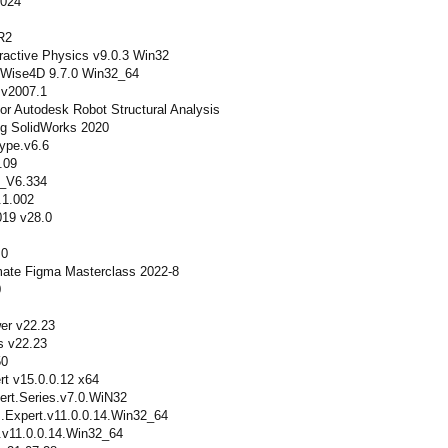
2024
R2
eractive Physics v9.0.3 Win32
mWise4D 9.7.0 Win32_64
 v2007.1
or Autodesk Robot Structural Analysis
g SolidWorks 2020
ype.v6.6
.09
_V6.334
.1.002
19 v28.0
.0
mate Figma Masterclass 2022-8
0
r v22.23
s v22.23
50
t v15.0.0.12 x64
ert.Series.v7.0.WiN32
.Expert.v11.0.0.14.Win32_64
.v11.0.0.14.Win32_64