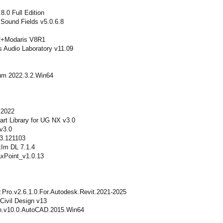
.0 Full Edition
 Sound Fields v5.0.6.8
2+Modaris V8R1
 Audio Laboratory v11.09
um 2022.3.2.Win64
 2022
art Library for UG NX v3.0
v3.0
03.121103
xIm DL 7.1.4
axPoint_v1.0.13
r.Pro.v2.6.1.0.For.Autodesk.Revit.2021-2025
ivil Design v13
n.v10.0.AutoCAD.2015.Win64