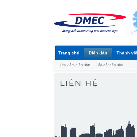
Trang chủ
Diễn đàn
Thành vi
Tìm kiếm diễn đàn
Bài viết gần đây