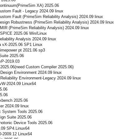
ontinuum(PrimeSim XA) 2025.06
stom Fault - Legacy 2024.09 linux
tom Fault (PrimeSim Reliability Analysis) 2024.09 linux
ign Robustness (PrimeSim Reliability Analysis) 2024.09 linux
R (PrimeSim Reliability Analysis) 2024.09 linux
SPICE 2025.06 Win/Linux
iability Analysis 2024.09 linux
 vX-2025.06 SP1 Linux
rimepower pt 2021.06 sp3
uite 2025.06
vP-2019.03
025.06(need Custom Compiler 2025.06)
esign Environment 2024.09 linux
liability Environment-Legacy 2024.09 linux
vW-2024.09 Linux64
5.06
5.06
kbench 2025.06
r 2024.09 linux
 System Tools 2025.06
gn Suite 2025.06
otonic Device Tools 2025.06
.09 SP4.Linux64
-2009.12 Linux64