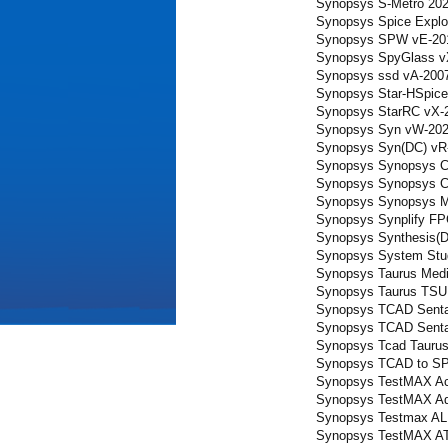
Synopsys S-Metro 202
Synopsys Spice Explo
Synopsys SPW vE-201
Synopsys SpyGlass v
Synopsys ssd vA-2007
Synopsys Star-HSpic
Synopsys StarRC vX-2
Synopsys Syn vW-202
Synopsys Syn(DC) vR
Synopsys Synopsys Co
Synopsys Synopsys Co
Synopsys Synopsys ML
Synopsys Synplify FP
Synopsys Synthesis(D
Synopsys System Stud
Synopsys Taurus Medi
Synopsys Taurus TSU
Synopsys TCAD Senta
Synopsys TCAD Senta
Synopsys Tcad Taurus
Synopsys TCAD to SP
Synopsys TestMAX Ac
Synopsys TestMAX Adv
Synopsys Testmax AL
Synopsys TestMAX AT