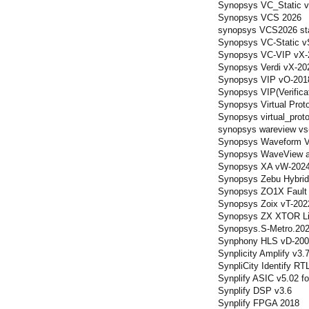
Synopsys VC_Static v
Synopsys VCS 2026
synopsys VCS2026 sta
Synopsys VC-Static v
Synopsys VC-VIP vX-2
Synopsys Verdi vX-20
Synopsys VIP vO-2018
Synopsys VIP(Verificat
Synopsys Virtual Proto
Synopsys virtual_prot
synopsys wareview vs
Synopsys Waveform V
Synopsys WaveView a
Synopsys XA vW-2024
Synopsys Zebu Hybrid 
Synopsys ZO1X Fault S
Synopsys Zoix vT-202
Synopsys ZX XTOR Lib
Synopsys.S-Metro.202
Synphony HLS vD-200
Synplicity Amplify v3.
SynpliCity Identify RT
Synplify ASIC v5.02 fo
Synplify DSP v3.6
Synplify FPGA 2018