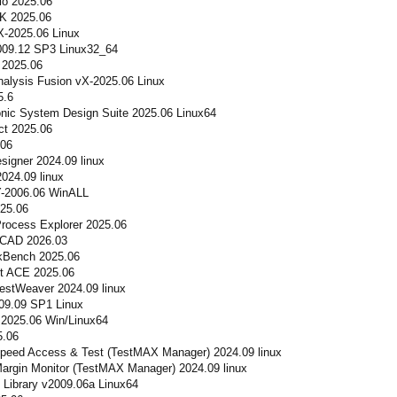
io 2025.06
K 2025.06
-2025.06 Linux
009.12 SP3 Linux32_64
 2025.06
lysis Fusion vX-2025.06 Linux
5.6
nic System Design Suite 2025.06 Linux64
ct 2025.06
.06
igner 2024.09 linux
24.09 linux
-2006.06 WinALL
25.06
rocess Explorer 2025.06
TCAD 2026.03
kBench 2025.06
t ACE 2025.06
estWeaver 2024.09 linux
09.09 SP1 Linux
2025.06 Win/Linux64
5.06
eed Access & Test (TestMAX Manager) 2024.09 linux
rgin Monitor (TestMAX Manager) 2024.09 linux
Library v2009.06a Linux64