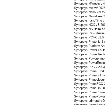
Synopsys MVtools vH-
Synopsys mw vV-2023
Synopsys NanoSim to
Synopsys NanoTime 2
Synopsys nanoTime v
Synopsys NCX vE-201
Synopsys NS Hsim XA
Synopsys PA-Virtualize
Synopsys PCI-X v2.0
Synopsys Photonic Si
Synopsys Platform Aar
Synopsys Power Fault
Synopsys Power Repla
Synopsys Powerprime 
Synopsys PowerRepla
Synopsys PP vV-2003
Synopsys Prime Prod
Synopsys Prime(PT) v
Synopsys Primeclosur
Synopsys PrimeECO 2
Synopsys PrimeLib 20
Synopsys PrimePower 
Synopsys PrimePower
Synopsys primerail v
Synopsys PrimeShield