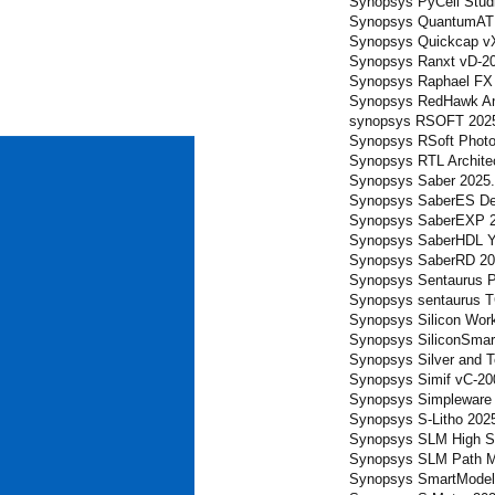
Synopsys PyCell Stud
Synopsys QuantumAT
Synopsys Quickcap vX
Synopsys Ranxt vD-2
Synopsys Raphael FX
Synopsys RedHawk Ana
synopsys RSOFT 202
Synopsys RSoft Photo
Synopsys RTL Archite
Synopsys Saber 2025
Synopsys SaberES Des
Synopsys SaberEXP 20
Synopsys SaberHDL Y
Synopsys SaberRD 20
Synopsys Sentaurus P
Synopsys sentaurus 
Synopsys Silicon Wor
Synopsys SiliconSmar
Synopsys Silver and T
Synopsys Simif vC-20
Synopsys Simpleware 
Synopsys S-Litho 202
Synopsys SLM High Sp
Synopsys SLM Path Ma
Synopsys SmartModel 