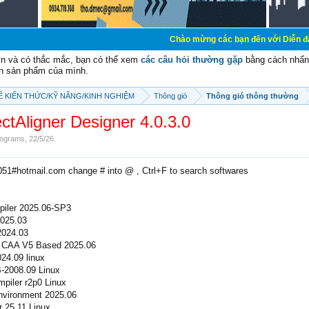
Chào mừng các bạn đến với Diễn đàn Cơ Điện - Di
vn và có thắc mắc, bạn có thể xem
các câu hỏi thường gặp
bằng cách nhấn 
n sản phẩm của mình.
SẼ KIẾN THỨC/KỸ NĂNG/KINH NGHIỆM
Thông gió
Thông gió thông thường
ectAligner Designer 4.0.3.0
ograms
,
22/5/26
.
2051#hotmail.com change # into @ , Ctrl+F to search softwares
piler 2025.06-SP3
2025.03
2024.03
 CAA V5 Based 2025.06
4.09 linux
-2008.09 Linux
iler r2p0 Linux
vironment 2025.06
 25.11 Linux