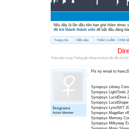
Nếu đây là lần đầu tiên bạn ghé thăm dmec.
để trở thành thành viên
để bắt đầu đăng bá
Trang chủ
Diễn đàn
THẢO LUẬN - CHIA 
Dir
Thảo luận trong '
Thông gió thông thường
' bắt đầu bởi
Dr
Pls try email to franc
Synopsys Library Com
Synopsys LightTools 
Synopsys LucidDrive 
Synopsys LucidShape
Synopsys LynxNXT 202
Drograms
Synopsys Magellan vB
Active Member
Synopsys Memory Comp
Synopsys Milkyway En
Synopsys Mono Slayer