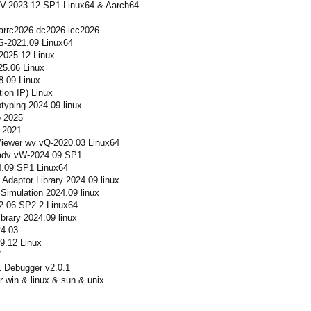
V-2023.12 SP1 Linux64 & Aarch64
rrc2026 dc2026 icc2026
S-2021.09 Linux64
025.12 Linux
25.06 Linux
.09 Linux
ion IP) Linux
typing 2024.09 linux
o 2025
-2021
iewer wv vQ-2020.03 Linux64
dv vW-2024.09 SP1
.09 SP1 Linux64
Adaptor Library 2024.09 linux
imulation 2024.09 linux
2.06 SP2.2 Linux64
rary 2024.09 linux
4.03
9.12 Linux
7
L Debugger v2.0.1
r win & linux & sun & unix