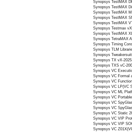
Synopsys TestMAX DFT
Synopsys TestMAX Dia
Synopsys TestMAX Ma
Synopsys TestMAX SM
Synopsys TestMAX VT
Synopsys Testmax vX
Synopsys TestMAX XL
Synopsys TetraMAX A
Synopsys Timing Cons
Synopsys TLM Librarie
Synopsys Tweakersuit
Synopsys TX vX-2025
Synopsys TXS vC-200
Synopsys VC Executio
Synopsys VC Formal an
Synopsys VC Function
Synopsys VC LP(VC Sta
Synopsys VC ML Platf
Synopsys VC Portable 
Synopsys VC SpyGlass
Synopsys VC SpyGlas
Synopsys VC Static 20
Synopsys VC VIP Proto
Synopsys VC VIP SOC 
Synopsys VC Z01X(VCS