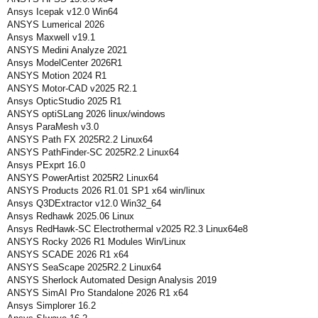
Ansys Icepak v12.0 Win64
ANSYS Lumerical 2026
Ansys Maxwell v19.1
ANSYS Medini Analyze 2021
Ansys ModelCenter 2026R1
ANSYS Motion 2024 R1
ANSYS Motor-CAD v2025 R2.1
Ansys OpticStudio 2025 R1
ANSYS optiSLang 2026 linux/windows
Ansys ParaMesh v3.0
ANSYS Path FX 2025R2.2 Linux64
ANSYS PathFinder-SC 2025R2.2 Linux64
Ansys PExprt 16.0
ANSYS PowerArtist 2025R2 Linux64
ANSYS Products 2026 R1.01 SP1 x64 win/linux
Ansys Q3DExtractor v12.0 Win32_64
Ansys Redhawk 2025.06 Linux
Ansys RedHawk-SC Electrothermal v2025 R2.3 Linux64e8
ANSYS Rocky 2026 R1 Modules Win/Linux
ANSYS SCADE 2026 R1 x64
ANSYS SeaScape 2025R2.2 Linux64
ANSYS Sherlock Automated Design Analysis 2019
ANSYS SimAI Pro Standalone 2026 R1 x64
Ansys Simplorer 16.2