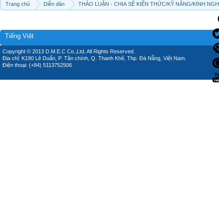
Trang chủ
Diễn đàn
THẢO LUẬN - CHIA SẼ KIẾN THỨC/KỸ NĂNG/KINH NG
Tiếng Việt
Copyright © 2013 D.M.E.C Co.,Ltd, All Rights Reserved.
Địa chỉ: K190 Lê Duẩn, P. Tân chính, Q. Thanh Khê, Thp. Đà Nẵng, Việt Nam.
Điện thoại: (+84) 5113752506