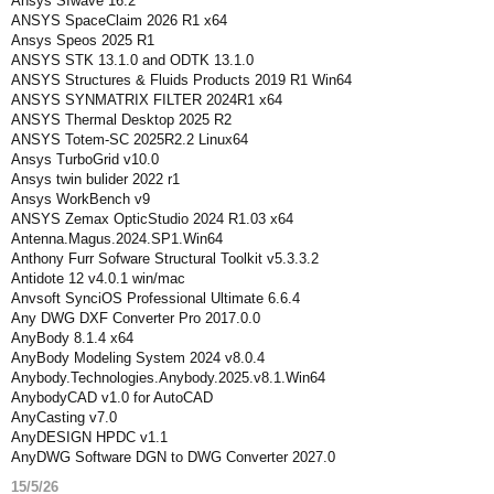
Ansys SIwave 16.2
ANSYS SpaceClaim 2026 R1 x64
Ansys Speos 2025 R1
ANSYS STK 13.1.0 and ODTK 13.1.0
ANSYS Structures & Fluids Products 2019 R1 Win64
ANSYS SYNMATRIX FILTER 2024R1 x64
ANSYS Thermal Desktop 2025 R2
ANSYS Totem-SC 2025R2.2 Linux64
Ansys TurboGrid v10.0
Ansys twin bulider 2022 r1
Ansys WorkBench v9
ANSYS Zemax OpticStudio 2024 R1.03 x64
Antenna.Magus.2024.SP1.Win64
Anthony Furr Sofware Structural Toolkit v5.3.3.2
Antidote 12 v4.0.1 win/mac
Anvsoft SynciOS Professional Ultimate 6.6.4
Any DWG DXF Converter Pro 2017.0.0
AnyBody 8.1.4 x64
AnyBody Modeling System 2024 v8.0.4
Anybody.Technologies.Anybody.2025.v8.1.Win64
AnybodyCAD v1.0 for AutoCAD
AnyCasting v7.0
AnyDESIGN HPDC v1.1
AnyDWG Software DGN to DWG Converter 2027.0
15/5/26