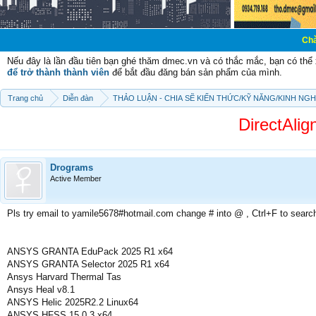
Chào mừng các b
Nếu đây là lần đầu tiên bạn ghé thăm dmec.vn và có thắc mắc, bạn có th
để trở thành thành viên
để bắt đầu đăng bán sản phẩm của mình.
Trang chủ
Diễn đàn
THẢO LUẬN - CHIA SẼ KIẾN THỨC/KỸ NĂNG/KINH NG
DirectAlig
Drograms
Active Member
Pls try email to yamile5678#hotmail.com change # into @ , Ctrl+F to searc
ANSYS GRANTA EduPack 2025 R1 x64
ANSYS GRANTA Selector 2025 R1 x64
Ansys Harvard Thermal Tas
Ansys Heal v8.1
ANSYS Helic 2025R2.2 Linux64
ANSYS HFSS 15.0.3 x64