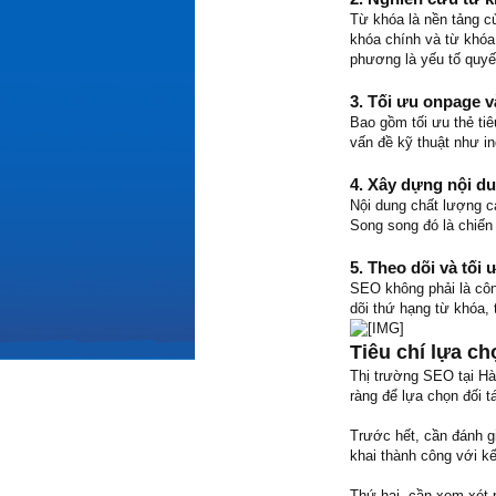
Từ khóa là nền tảng c
khóa chính và từ khóa 
phương là yếu tố quyế
3. Tối ưu onpage v
Bao gồm tối ưu thẻ tiê
vấn đề kỹ thuật như in
4. Xây dựng nội du
Nội dung chất lượng c
Song song đó là chiến
5. Theo dõi và tối ư
SEO không phải là côn
dõi thứ hạng từ khóa, 
Tiêu chí lựa ch
Thị trường SEO tại Hà 
ràng để lựa chọn đối t
Trước hết, cần đánh gi
khai thành công với k
Thứ hai, cần xem xét