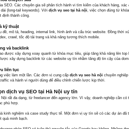
ủa SEO. Các chuyên gia sẽ phân tích hành vi tìm kiếm của khách hàng, xác 
dài (long-tail keywords). Với
dịch vụ seo tại hà nội
, việc chọn đúng từ khóa
t định thành công.
à kỹ thuật
u đề, mô tả, heading, internal link, hình ảnh và cấu trúc website. Đồng thời x
dex, crawl, tốc độ tải trang và khả năng tương thích mobile.
ng và backlink
ao được xây dựng xoay quanh từ khóa mục tiêu, giúp tăng khả năng lên top
 lược xây dựng backlink từ các website uy tín nhằm tăng độ tin cậy của dom
u liên tục
g việc làm một lần. Các đơn vị cung cấp
dịch vụ seo hà nội
chuyên nghiệp 
traffic và hành vi người dùng để điều chỉnh chiến lược kịp thời.
ọn dịch vụ SEO tại Hà Nội uy tín
Nội rất đa dạng, từ freelancer đến agency lớn. Vì vậy, doanh nghiệp cần có t
ác phù hợp.
á kinh nghiệm và case study thực tế. Một đơn vị uy tín sẽ có các dự án đã t
ết quả minh bạch.
 phương pháp SEO có tuân thủ nguyên tắc của Google hay không. Những đơn