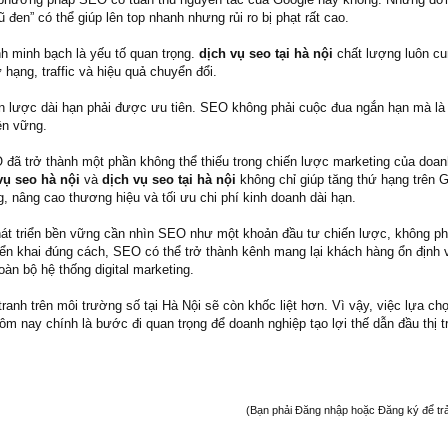
đen” có thể giúp lên top nhanh nhưng rủi ro bị phạt rất cao.
nh minh bạch là yếu tố quan trọng.
dịch vụ seo tại hà nội
chất lượng luôn cu
 hạng, traffic và hiệu quả chuyển đổi.
ến lược dài hạn phải được ưu tiên. SEO không phải cuộc đua ngắn hạn mà là 
ền vững.
O đã trở thành một phần không thể thiếu trong chiến lược marketing của doan
vụ seo hà nội
và
dịch vụ seo tại hà nội
không chỉ giúp tăng thứ hạng trên 
, nâng cao thương hiệu và tối ưu chi phí kinh doanh dài hạn.
t triển bền vững cần nhìn SEO như một khoản đầu tư chiến lược, không phả
iển khai đúng cách, SEO có thể trở thành kênh mang lại khách hàng ổn định 
oàn bộ hệ thống digital marketing.
tranh trên môi trường số tại Hà Nội sẽ còn khốc liệt hơn. Vì vậy, việc lựa ch
m nay chính là bước đi quan trọng để doanh nghiệp tạo lợi thế dẫn đầu thị 
(Bạn phải Đăng nhập hoặc Đăng ký để trả l