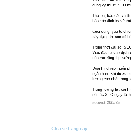
dụng kỹ thuật “SEO mũ 
Thứ ba, báo cáo và tí
báo cáo định kỳ về thứ
Cuối cùng, yếu tố chi
xây dựng tài sản số b
Trong thời đại số, SE
Việc đầu tư vào
dịch 
còn mở rộng thị trường
Doanh nghiệp muốn phá
ngắn hạn. Khi được tr
lượng cao nhất trong t
Trong tương lai, cạnh 
đối tác SEO ngay từ hô
seoviet
20/5/26
,
Chia sẻ trang này