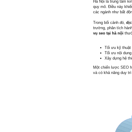
Hà Nội là trung tâm ki
quy mô. Điều này khiến
các ngành như bất độn
Trong bối cảnh đó,
dịc
trường, phân tích hàn
vụ seo tại hà nội
thườ
Tối ưu kỹ thuật
Tối ưu nội dung
Xây dựng hệ thố
Một chiến lược SEO hi
và có khả năng duy trì