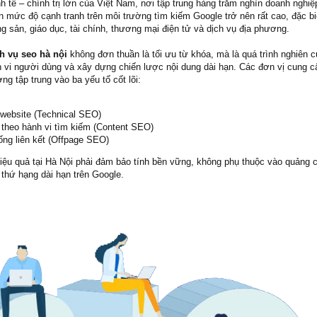
nh tế – chính trị lớn của Việt Nam, nơi tập trung hàng trăm nghìn doanh nghi
 mức độ cạnh tranh trên môi trường tìm kiếm Google trở nên rất cao, đặc bi
g sản, giáo dục, tài chính, thương mại điện tử và dịch vụ địa phương.
h vụ seo hà nội
không đơn thuần là tối ưu từ khóa, mà là quá trình nghiên c
h vi người dùng và xây dựng chiến lược nội dung dài hạn. Các đơn vị cung 
ng tập trung vào ba yếu tố cốt lõi:
 website (Technical SEO)
 theo hành vi tìm kiếm (Content SEO)
ng liên kết (Offpage SEO)
ệu quả tại Hà Nội phải đảm bảo tính bền vững, không phụ thuộc vào quảng c
 thứ hạng dài hạn trên Google.