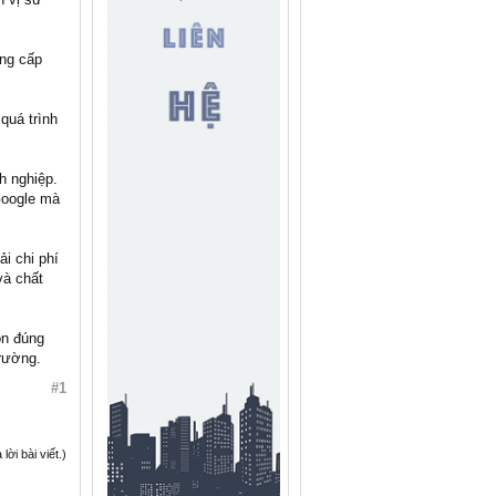
ng cấp
quá trình
h nghiệp.
Google mà
i chi phí
và chất
ọn đúng
trường.
#1
ời bài viết.)