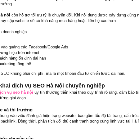
 trường.
hà nội
còn hỗ trợ tối ưu tỷ lệ chuyển đổi. Khi nội dung được xây dựng đúng 
truy cập website sẽ có khả năng mua hàng hoặc liên hệ cao hơn.
p doanh nghiệp:
 vào quảng cáo Facebook/Google Ads
ơng hiệu trên internet
hách hàng ổn định dài hạn
marketing tổng thể
o SEO không phải chi phí, mà là một khoản đầu tư chiến lược dài hạn.
n khai dịch vụ SEO Hà Nội chuyên nghiệp
ịch vụ seo hà nội
uy tín thường triển khai theo quy trình rõ ràng, đảm bảo t
từng giai đoạn.
te và thị trường
 trung vào việc đánh giá hiện trạng website, bao gồm tốc độ tải trang, cấu trú
backlink. Đồng thời, phân tích đối thủ cạnh tranh trong cùng lĩnh vực tại Hà 
khóa chuyên sâu