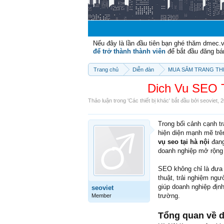
Nếu đây là lần đầu tiên bạn ghé thăm dmec.
để trở thành thành viên
để bắt đầu đăng bá
Trang chủ
Diễn đàn
MUA SẮM TRANG THI
Dich Vu SEO T
Thảo luận trong '
Các thiết bị khác
' bắt đầu bởi
seoviet
,
2
Trong bối cảnh cạnh tr
hiện diện mạnh mẽ trê
vụ seo tại hà nội
đang
doanh nghiệp mở rộng t
SEO không chỉ là đưa w
thuật, trải nghiệm ng
giúp doanh nghiệp định h
seoviet
trường.
Member
Tổng quan về d