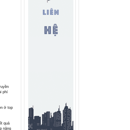
ruyền
i phí
ện ở top
ết quả
ệp nâng