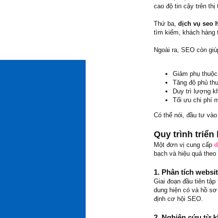
cao độ tin cậy trên thị
Thứ ba,
dịch vụ seo 
tìm kiếm, khách hàng 
Ngoài ra, SEO còn giú
Giảm phụ thuộc
Tăng độ phủ thư
Duy trì lượng k
Tối ưu chi phí 
Có thể nói, đầu tư và
Quy trình triể
Một đơn vị cung cấp
d
bạch và hiệu quả theo 
1. Phân tích websi
Giai đoạn đầu tiên tập
dung hiện có và hồ sơ 
định cơ hội SEO.
2. Nghiên cứu từ 