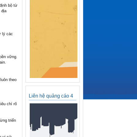
định bộ từ
 địa
ử lý các
 bền vững.
ain.
luôn theo
Liên hệ quảng cáo 4
iêu chí rõ
ừng triển
 vị sử