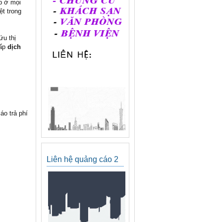
ệp ở mọi
ệt trong
ứu thị
cấp
dịch
áo trả phí
Liên hệ quảng cáo 2