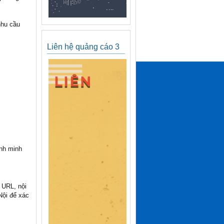
nhu cầu
Liên hệ quảng cáo 3
ính minh
c URL, nội
Nội để xác