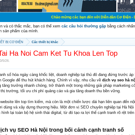
Chào mừng các bạn đến với Diễn đàn Cơ Điện - Diễn đàn Cơ điệ
vn và có thắc mắc, bạn có thể xem
các câu hỏi thường gặp
bằng cách nhấn 
n sản phẩm của mình.
ẾT BỊ CƠ ĐIỆN
Các thiết bị khác
ai Ha Noi Cam Ket Tu Khoa Len Top
0/5/26
.
anh số hóa ngày càng khốc liệt, doanh nghiệp tại thủ đô đang đứng trước áp 
n Google để thu hút khách hàng. Chính vì vậy, nhu cầu về
dịch vụ seo hà nộ
 tăng trưởng nhanh chóng, trở thành một trong những giải pháp marketing cốt
hị trường, tối ưu chi phí quảng cáo và gia tăng doanh thu bền vững.
ebsite lên top tìm kiếm, mà còn là một chiến lược dài hạn liên quan đến nộ
ười dùng và xây dựng thương hiệu. Một đơn vị SEO chuyên nghiệp tại Hà Nội 
ình lại toàn bộ hệ sinh thái digital, từ đó tạo ra lợi thế cạnh tranh rõ rệt trên 
ịch vụ SEO Hà Nội trong bối cảnh cạnh tranh số