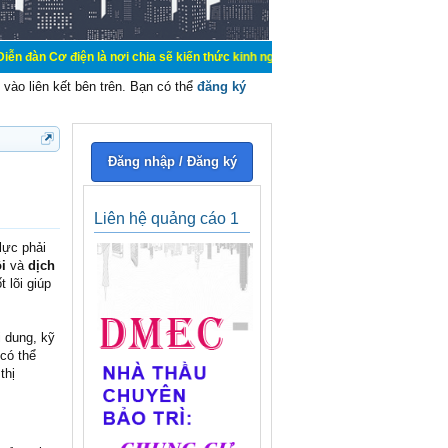
n là nơi chia sẽ kiến thức kinh nghiệm trong lãnh vực cơ điện, mua bán, ký gửi
vào liên kết bên trên. Bạn có thể
đăng ký
Đăng nhập / Đăng ký
Liên hệ quảng cáo 1
lực phải
i
và
dịch
 lõi giúp
i dung, kỹ
có thể
thị