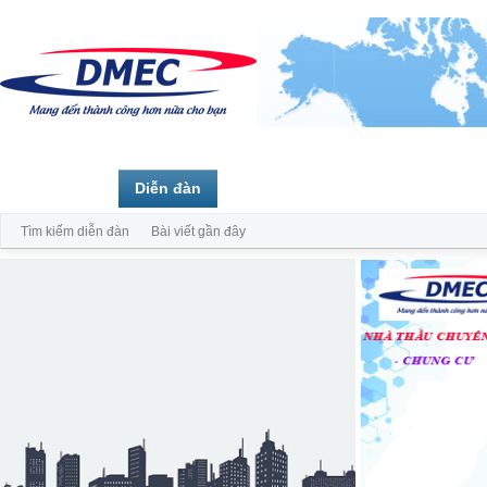
Trang chủ
Diễn đàn
Thành viên
Tìm kiếm diễn đàn
Bài viết gần đây