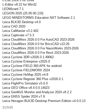
L-Edit 2024.3 for Linux
L-Editor v8.22 for Win32
LEDWizard 7.1
LEGION 2025 (25.00.00.133)
LEGO MINDSTORMS Education NXT Software 2.1
Leica BLK3D Desktop v4.0
Leica CAD 2020
Leica CalMaster v3.2.402
Leica Captivate v7.5.3
Leica CloudWorx 2026.0.0 For AutoCAD 2023-2026
Leica CloudWorx 2026.0.0 for BricsCAD v22-26
Leica CloudWorx 2026.0.0 For NavisWorks 2023-2026
Leica CloudWorx 2026.0.0 For Revit 2023-2026
Leica Cyclone 3DR v2026.0.1.49062
Leica Cyclone Enterprise v2025.0
Leica Cyclone FIELD 360 APK for android
Leica Cyclone FIELDWORX 2024
Leica Cyclone HxMap 2025 v4.8
Leica Cyclone Register 360 Plus v2026.0.1
Leica FlightPro Simulator v5.6.0
Leica GEO Office v8.4.0.0.14023
Leica GeoMoS Monitor and Analyzer 2024 v8.2.2
Leica GNSS Spider 2024 v7.9
Leica Hexagon BLK3D Desktop Premium Edition v4.0.0.13
21/5/26