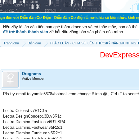
n đàn Cơ Điện - Diễn đàn Cơ điện là nơi chia sẽ kiến thức kinh nghiệm trong l
Nếu đây là lần đầu tiên bạn ghé thăm dmec.vn và có thắc mắc, bạn có th
để trở thành thành viên
để bắt đầu đăng bán sản phẩm của mình.
Trang chủ
Diễn đàn
THẢO LUẬN - CHIA SẼ KIẾN THỨC/KỸ NĂNG/KINH NG
DevExpress
Drograms
Active Member
Pls try email to yamile5678#hotmail.com change # into @ , Ctrl+F to searc
Lectra.Colorist.v7R1C15
Lectra.DesignConcept.3D.v3R1c
Lectra.Diamino.Fashion.v6R1.SP4
Lectra.Diamino.Footwear.v5R2c1
Lectra.Diamino.Furniture.v5R2c1
Lectra.Diamino.TechTex.V5R2c1