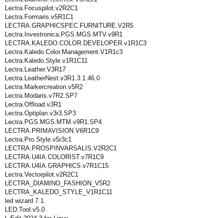
Lectra.Focuspilot.v2R2C1
Lectra.Formaris.v5R1C1
LECTRA.GRAPHICSPEC.FURNITURE.V2R5
Lectra.Investronica.PGS.MGS.MTV.v9R1
LECTRA.KALEDO.COLOR.DEVELOPER.v1R1C3
Lectra.Kaledo.Color.Management.V1R1c3
Lectra.Kaledo.Style.v1R1C11
Lectra.Leather.V3R17
Lectra.LeatherNest.v3R1.3.1.46.0
Lectra.Markercreation.v5R2
Lectra.Modaris.v7R2.SP7
Lectra.Offload.v3R1
Lectra.Optiplan.v3r3.SP3
Lectra.PGS.MGS.MTM.v9R1.SP4
LECTRA.PRIMAVISION.V6R1C9
Lectra.Pro.Style.v5r3c1
LECTRA.PROSPINVARSALIS.V2R2C1
LECTRA.U4IA.COLORIST.v7R1C9
LECTRA.U4IA.GRAPHICS.v7R1C15
Lectra.Vectorpilot.v2R2C1
LECTRA_DIAMINO_FASHION_V5R2
LECTRA_KALEDO_STYLE_V1R1C11
led wizard 7.1
LED.Tool.v5.0