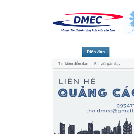
Trang chủ
Diễn đàn
Thành vi
Tìm kiếm diễn đàn
Bài viết gần đây