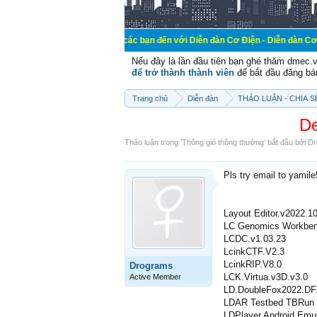
Chào mừng các bạn đến với Diễn đàn Cơ Điện - Diễn đàn Cơ điện là nơi ch
Nếu đây là lần đầu tiên bạn ghé thăm dmec.
để trở thành thành viên
để bắt đầu đăng bá
Trang chủ
Diễn đàn
THẢO LUẬN - CHIA 
De
Thảo luận trong '
Thông gió thông thường
' bắt đầu bởi
Dr
Pls try email to yamil
Layout Editor.v2022.1
LC Genomics Workben
LCDC.v1.03.23
LcinkCTF.V2.3
LcinkRIP.V8.0
Drograms
LCK.Virtua.v3D.v3.0
Active Member
LD.DoubleFox2022.DF.
LDAR Testbed TBRun 
LDPlayer Android Emul