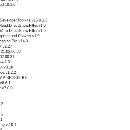
ed 10.3.0
Developer.Toolkits.v15.0.1.3
d.DirectShow.Filter.v1.0
e.DirectShow.Filter.v1.0
ure.and.Convert.v1.0
aging.Pro.v14.0
K.v2.27
 21.02.00.38
02.00.31
v4.1.0
n v3.10
ce v1.2.2
AP BRIDGE 6.0
v8.6.1
 v7.0.0
.2
.3
.1
ng v7.0.1
.0