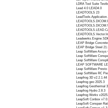
LDRA Tool Suite Testb
Lead 4.0 LEAD4.0
LEADTOOLS 23
LeadTools.Application.
LEADTOOLS.DICOM.Rea
LEADTOOLS.DICOM.Writ
LEADTOOLS.LEAD.Capt
LEADTOOLS.Vector.Im
Leadwerks.Engine.SD
LEAP Bridge Concrete
LEAP Bridge Steel 21.
Leap SoftWare Axsys 
Leap SoftWare Conspa
Leap SoftWare Conspli
LEAP SOFTWARE LE
Leap SoftWare Presto 
Leap SoftWare RC Pier
Leapfrog 3D v2.2.1.44
Leapfrog geo 2025.3
Leapfrog Geothermal 3
Leapfrog Hydro 2.8.3
Leapfrog Works v2025
LeapSoft Conbox v7.0
LeapSoft Conspan Rati
LeapSoft Consys v1.3