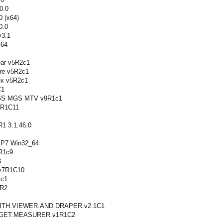
0.0
0 (x64)
0.0
v3.1
x64
ear v5R2c1
ure v5R2c1
ex v5R2c1
C1
 PGS MGS MTV v9R1c1
v1R1C11
R1 3.1.46.0
SP7 Win32_64
6R1c9
3
 v7R1C10
.c1
2R2
ITH.VIEWER.AND.DRAPER.v2.1C1
GET.MEASURER.v1R1C2