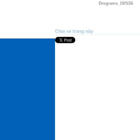
Drograms
19/5/26
,
Chia sẻ trang này