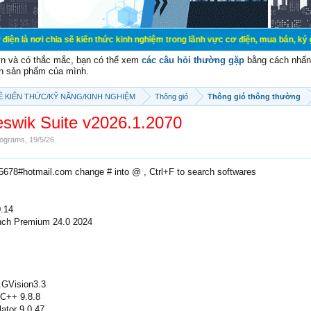
ia sẽ kiến thức kinh nghiệm trong lãnh vực cơ điện, mua bán, ký gửi, cho thuê 
vn và có thắc mắc, bạn có thể xem
các câu hỏi thường gặp
bằng cách nhấn 
n sản phẩm của mình.
SẼ KIẾN THỨC/KỸ NĂNG/KINH NGHIỆM
Thông gió
Thông gió thông thường
swik Suite v2026.1.2070
ograms
,
19/5/26
.
e5678#hotmail.com change # into @ , Ctrl+F to search softwares
0.14
ch Premium 24.0 2024
GVision3.3
C++ 9.8.8
ator 9.0.47