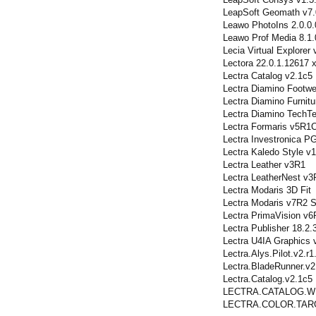
LeapSoft Geomath v7.
Leawo PhotoIns 2.0.0.
Leawo Prof Media 8.1.
Lecia Virtual Explorer 
Lectora 22.0.1.12617 
Lectra Catalog v2.1c5
Lectra Diamino Footw
Lectra Diamino Furnit
Lectra Diamino TechT
Lectra Formaris v5R1
Lectra Investronica
Lectra Kaledo Style 
Lectra Leather v3R1
Lectra LeatherNest v3
Lectra Modaris 3D Fit
Lectra Modaris v7R2 
Lectra PrimaVision v
Lectra Publisher 18.2.
Lectra U4IA Graphics
Lectra.Alys.Pilot.v2.r1
Lectra.BladeRunner.v
Lectra.Catalog.v2.1c5
LECTRA.CATALOG.W
LECTRA.COLOR.TAR