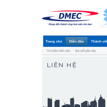
Trang chủ
Diễn đàn
Thành vi
Tìm kiếm diễn đàn
Bài viết gần đây