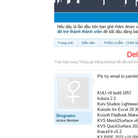
Nếu đây là lần đầu tiên bạn ghé thăm dmec.
để trở thành thành viên
để bắt đầu đăng bá
Trang chủ
Diễn đàn
THẢO LUẬN - CHIA 
Del
Thảo luận trong '
Thông gió thông thường
' bắt đầu bởi
Dr
Pls try email to yamil
KULI v9 build 1857
kuluza 2.2
Kurv.Studios.Lightwave
Kutools for Excel 29.3
Kvisoft.FlipBook.Make
Drograms
KVS Mesh2Surface v6.
Active Member
KVS QuickSurface 202
KwickFit v5.2
KY PIPE 2022 v10.00