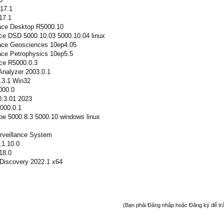
17.1
17.1
ace Desktop R5000.10
ce DSD 5000.10.03 5000.10.04 linux
ace Geosciences 10ep4.05
ce Petrophysics 10ep5.5
ce R5000.0.3
nalyzer 2003.0.1
3.1 Win32
000.0
0.3.01 2023
5000.0.1
e 5000.8.3 5000.10 windows linux
veillance System
1.10.0
18.0
Discovery 2022.1 x64
(Bạn phải Đăng nhập hoặc Đăng ký để trả l