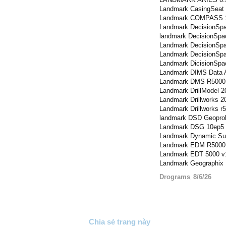
Landmark CasingSeat 
Landmark COMPASS 
Landmark DecisionSp
landmark DecisionSpa
Landmark DecisionSp
Landmark DecisionSpa
Landmark DicisionSpa
Landmark DIMS Data A
Landmark DMS R5000.
Landmark DrillModel 2
Landmark Drillworks 2
Landmark Drillworks r
landmark DSD Geoprob
Landmark DSG 10ep5
Landmark Dynamic Sur
Landmark EDM R5000.
Landmark EDT 5000 v
Landmark Geographix 
Drograms
8/6/26
,
Chia sẻ trang này