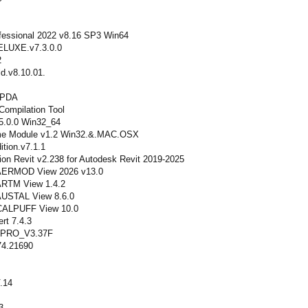
fessional 2022 v8.16 SP3 Win64
DELUXE.v7.3.0.0
2
d.v8.10.01.
C-PDA
ompilation Tool
.0.0 Win32_64
ime Module v1.2 Win32.&.MAC.OSX
tion.v7.1.1
ion Revit v2.238 for Autodesk Revit 2019-2025
 AERMOD View 2026 v13.0
ARTM View 1.4.2
AUSTAL View 8.6.0
 CALPUFF View 10.0
rt 7.4.3
PRO_V3.37F
74.21690
.14
3