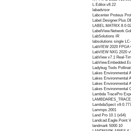
L.Editor.v8.22
labadvisor
Labcenter Proteus Pro
Label.Designer.Plus.
LABEL.MATRIX.8.0.0
LabelView.Network.Gol
LabSolutions IR
labsolutions single L
LabVIEW 2020 FPGA C
LabVIEW NXG 2020 v5
LabView v7.1 Real-T
LabView.Embedded.Edi
Ladybug Tools Pollinat
Lakes Environmental
Lakes Environmental 
Lakes Environmental 
Lakes Environmental
Lambda TracePro Expe
LAMBDARES_TRACE
LambdaSpect v9.0.77
Lammps.2001
Land Pro 10.1 (x64)
Landcad.Eagle.Point.V
landmark 5000.10
LANDMARK ARIES 6.