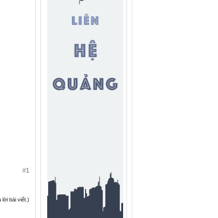
#1
ời bài viết.)