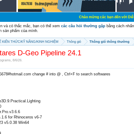
Chào mừng các bạn đến với Diễn đàn Cơ Điện 
vn và có thắc mắc, bạn có thể xem
các câu hỏi thường gặp
bằng cách nhấn 
n sản phẩm của mình.
SẼ KIẾN THỨC/KỸ NĂNG/KINH NGHIỆM
Thông gió
Thông gió thông thường
tares D-Geo Pipeline 24.1
ograms
,
8/6/26
.
e5678#hotmail.com change # into @ , Ctrl+F to search softwares
3D.9.Practical.Lighting
0
r.Pro.v3.6.6
1.6 for Rhinoceros v6-7
3 v5.0.38 Win64
9