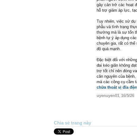
gây cản trở các hoạt 
hỗ trợ giảm áp lực, tạ
Tuy nhiên, việc sử dụ
phẫu và tình trạng th
thường mà là sự tổn t
bệnh tự ý áp dụng các
chuyên gia, rất có th
độ quá mạnh.
Đặc biệt đối với nhữn
đai kéo giãn không đạt
trợ tốt chỉ nên đóng va
căn nguyên của bệnh, 
mà các công cụ cầm t
chữa thoát vị đĩa đệ
uyenuyen01
16/5/26
,
Chia sẻ trang này