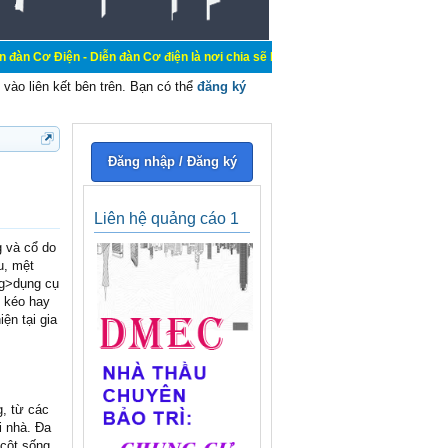
 Diễn đàn Cơ điện là nơi chia sẽ kiến thức kinh nghiệm trong lãnh vực cơ điện
vào liên kết bên trên. Bạn có thể
đăng ký
Đăng nhập / Đăng ký
Liên hệ quảng cáo 1
 và cổ do
u, mệt
ng>dụng cụ
o kéo hay
ện tại gia
g, từ các
i nhà. Đa
cột sống,