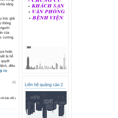
 khả năng
 trúc giải
p thông
 người
ẫn của
oặc cường
hựa hoặc
iết bị hỗ
i quyết
lệch, điều
g cụ
#1
Liên hệ quảng cáo 2
ời bài viết.)