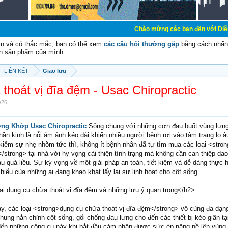
Chào mừng các bạn đến với Diễn đàn Cơ Điện -
vn và có thắc mắc, bạn có thể xem
các câu hỏi thường gặp
bằng cách nhấn 
n sản phẩm của mình.
- LIÊN KẾT
Giao lưu
thoát vị đĩa đệm - Usac Chiropractic
/26
.
g Khớp Usac Chiropractic
Sống chung với những cơn đau buốt vùng lưng
ần kinh là nỗi ám ảnh kéo dài khiến nhiều người bệnh rơi vào tâm trạng lo â
 kiếm sự nhẹ nhõm tức thì, không ít bệnh nhân đã tự tìm mua các loại <stro
/strong> tại nhà với hy vọng cải thiện tình trạng mà không cần can thiệp da
 quá liều. Sự kỳ vọng về một giải pháp an toàn, tiết kiệm và dễ dàng thực hi
 hiểu của những ai đang khao khát lấy lại sự linh hoạt cho cột sống.
ại dụng cụ chữa thoát vị đĩa đệm và những lưu ý quan trọng</h2>
ay, các loại <strong>dụng cụ chữa thoát vị đĩa đệm</strong> vô cùng đa dạn
 khung nắn chỉnh cột sống, gối chống đau lưng cho đến các thiết bị kéo giãn tạ
ến những công cụ này khi bắt đầu cảm nhận được sức ép nặng nề lên vùng 