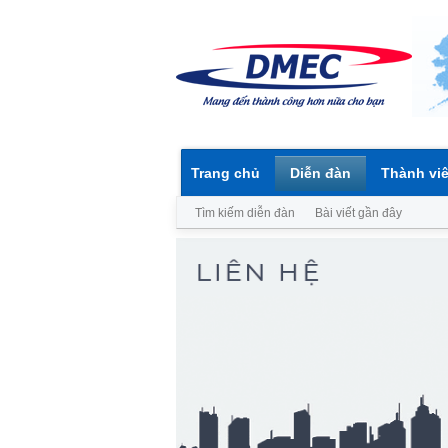
Trang chủ
Diễn đàn
Thành vi
Tìm kiếm diễn đàn
Bài viết gần đây