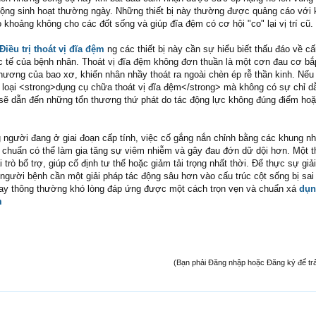
động sinh hoạt thường ngày. Những thiết bị này thường được quảng cáo với
o khoảng không cho các đốt sống và giúp đĩa đệm có cơ hội "co" lại vị trí cũ.
Điều trị thoát vị đĩa đệm
ng các thiết bị này cần sự hiểu biết thấu đáo về cấu
ực tế của bệnh nhân. Thoát vị đĩa đệm không đơn thuần là một cơn đau cơ bắ
hương của bao xơ, khiến nhân nhầy thoát ra ngoài chèn ép rễ thần kinh. Nếu
 loại <strong>dụng cụ chữa thoát vị đĩa đệm</strong> mà không có sự chỉ d
ể sẽ dẫn đến những tổn thương thứ phát do tác động lực không đúng điểm h
g người đang ở giai đoạn cấp tính, việc cố gắng nắn chỉnh bằng các khung n
 chuẩn có thể làm gia tăng sự viêm nhiễm và gây đau đớn dữ dội hơn. Một th
i trò bổ trợ, giúp cố định tư thế hoặc giảm tải trọng nhất thời. Để thực sự giả
người bệnh cần một giải pháp tác động sâu hơn vào cấu trúc cột sống bị sai 
ay thông thường khó lòng đáp ứng được một cách trọn vẹn và chuẩn xá
dụn
m
(Bạn phải Đăng nhập hoặc Đăng ký để trả l