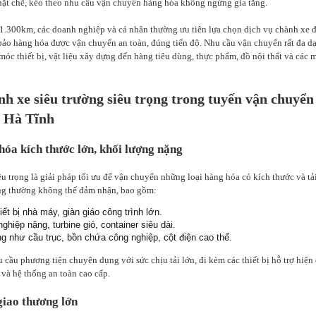
hặt chẽ, kéo theo nhu cầu vận chuyển hàng hóa không ngừng gia tăng.
.300km, các doanh nghiệp và cá nhân thường ưu tiên lựa chọn dịch vụ chành xe đ
ảo hàng hóa được vận chuyển an toàn, đúng tiến độ. Nhu cầu vận chuyển rất đa dạ
óc thiết bị, vật liệu xây dựng đến hàng tiêu dùng, thực phẩm, đồ nội thất và các 
nh xe siêu trường siêu trọng trong tuyến vận chuyể
 Hà Tĩnh
óa kích thước lớn, khối lượng nặng
u trọng là giải pháp tối ưu để vận chuyển những loại hàng hóa có kích thước và tả
ng thường không thể đảm nhận, bao gồm:
iết bị nhà máy, giàn giáo công trình lớn.
hiệp nặng, turbine gió, container siêu dài.
ng như cầu trục, bồn chứa công nghiệp, cột điện cao thế.
ầu phương tiện chuyên dụng với sức chịu tải lớn, đi kèm các thiết bị hỗ trợ hiện 
 và hệ thống an toàn cao cấp.
giao thương lớn