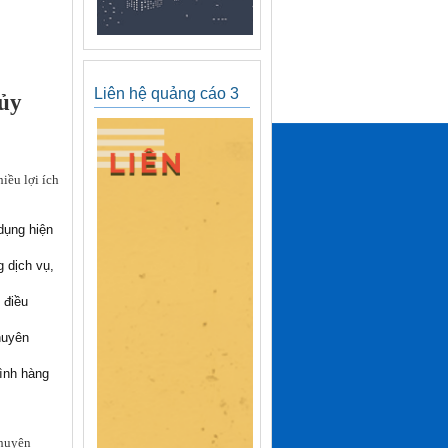
Liên hệ quảng cáo 3
hủy
iều lợi ích
dụng hiện
 dịch vụ,
 điều
huyên
rình hàng
chuyên