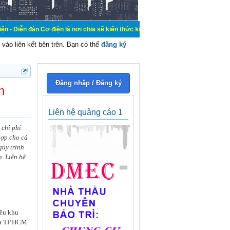
Cơ điện là nơi chia sẽ kiến thức kinh nghiệm trong lãnh vực cơ điện, mua bán, 
vào liên kết bên trên. Bạn có thể
đăng ký
Đăng nhập / Đăng ký
h
Liên hệ quảng cáo 1
 chi phí
hợp cho cả
quy trình
. Liên hệ
iều khu
iữa TP.HCM