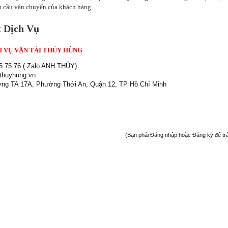
u cầu vận chuyển của khách hàng.
t Dịch Vụ
 VỤ VẬN TẢI THỦY HÙNG
5 75 76 ( Zalo ANH THỦY)
thuyhung.vn
ng TA 17A, Phường Thới An, Quận 12, TP Hồ Chí Minh
(Bạn phải Đăng nhập hoặc Đăng ký để trả l