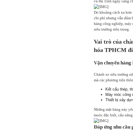
và Hà Tĩnh ngày càng c
Do khoảng cách xa hơn 1
chi phí nhưng vẫn đảm b
hàng công nghiệp, máy m
siêu trường siêu trọng.
Vai trò của chà
hóa TPHCM đi
Vận chuyển hàng h
Chành xe siêu trường siê
mà các phương tiện thô
Kết cấu thép, th
Máy móc công ng
Thiết bị xây dự
Những mặt hàng này yêu c
moóc đặc biệt, cẩu nâng
Đáp ứng nhu cầu 