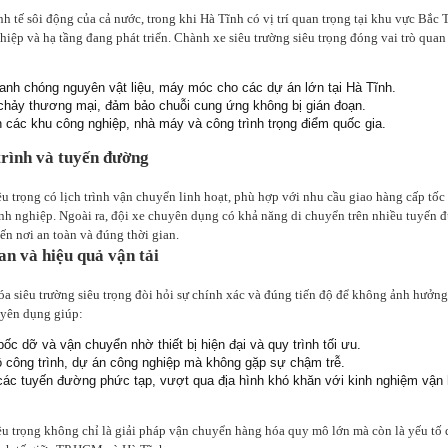
h tế sôi động của cả nước, trong khi Hà Tĩnh có vị trí quan trọng tại khu vực Bắc 
iệp và hạ tầng đang phát triển. Chành xe siêu trường siêu trọng đóng vai trò quan
nh chóng nguyên vật liệu, máy móc cho các dự án lớn tại Hà Tĩnh.
chảy thương mại, đảm bảo chuỗi cung ứng không bị gián đoạn.
ển các khu công nghiệp, nhà máy và công trình trọng điểm quốc gia.
 trình và tuyến đường
u trọng có lịch trình vận chuyển linh hoạt, phù hợp với nhu cầu giao hàng cấp tốc
nh nghiệp. Ngoài ra, đội xe chuyên dụng có khả năng di chuyển trên nhiều tuyến
ến nơi an toàn và đúng thời gian.
an và hiệu quả vận tải
a siêu trường siêu trọng đòi hỏi sự chính xác và đúng tiến độ để không ảnh hưởng
uyên dụng giúp:
bốc dỡ và vận chuyển nhờ thiết bị hiện đại và quy trình tối ưu.
 công trình, dự án công nghiệp mà không gặp sự chậm trễ.
 các tuyến đường phức tạp, vượt qua địa hình khó khăn với kinh nghiệm vận
êu trọng không chỉ là giải pháp vận chuyển hàng hóa quy mô lớn mà còn là yếu tố 