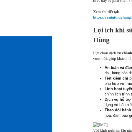
thúc đẩy sự phát triển 
Xem chi tiết tại:
https://vantaithuyhung
Lợi ích khi s
Hùng
Lựa chọn dịch vụ
chành
vượt trội, giúp khách h
An toàn và đả
đại, hàng hóa đ
Tiết kiệm chi p
phù hợp với mọ
Linh hoạt tuyế
chỉnh lịch trìn
Dịch vụ hỗ trợ
dụng và bảo hiể
Theo dõi hành 
hóa, đảm bảo g
Với kinh nghiệm lâu năm