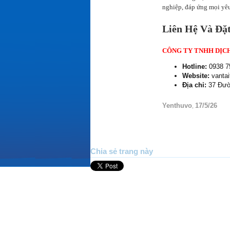
nghiệp, đáp ứng mọi yê
Liên Hệ Và Đặ
CÔNG TY TNHH DỊCH
Hotline:
0938 7
Website:
vantai
Địa chỉ:
37 Đườ
Yenthuvo
17/5/26
,
Chia sẻ trang này