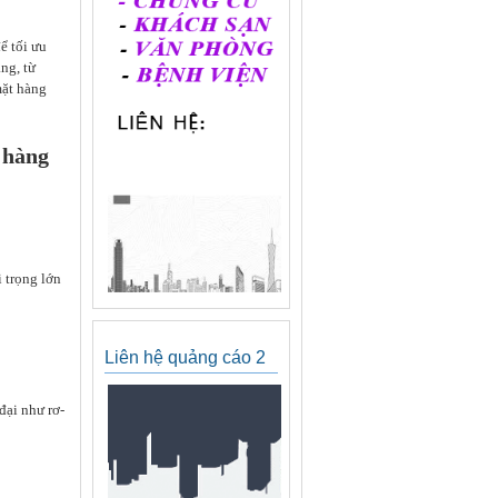
ể tối ưu
ng, từ
mặt hàng
n hàng
i trọng lớn
Liên hệ quảng cáo 2
đại như rơ-