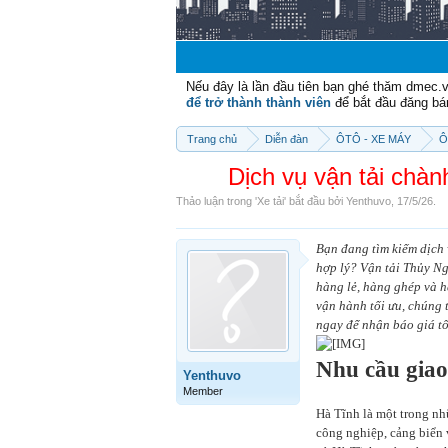
Nếu đây là lần đầu tiên bạn ghé thăm dmec.
để trở thành thành viên
để bắt đầu đăng bá
Trang chủ
Diễn đàn
ÔTÔ - XE MÁY
Ô
Dịch vụ vận tải chàn
Thảo luận trong '
Xe tải
' bắt đầu bởi
Yenthuvo
,
17/5/26
.
Bạn đang tìm kiếm dịch
hợp lý? Vận tải Thủy N
hàng lẻ, hàng ghép và h
vận hành tối ưu, chúng 
ngay để nhận báo giá tố
Nhu cầu gia
Yenthuvo
Member
Hà Tĩnh là một trong nh
công nghiệp, cảng biển