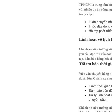
TP.HCM là trung tâm kin
với nhiều dự án công ngh
trong việc:
Luân chuyển nha
Thúc đẩy dòng 
Hỗ trợ phát tri
Linh hoạt về lịch
Chành xe siêu trường siê
yêu cầu đặc thù của doa
tạp, đảm bảo hàng hóa đ
Tối ưu hóa thời gi
Việc vận chuyển hàng hó
dự án lớn. Chành xe ch
Giảm thời gian 
Đảm bảo tiến độ
Xử lý linh hoạt
chuyên sâu.
Chành xe siêu trường si