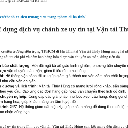
kinh tế giữa TP.HCM và Hà Tĩnh.
.vn/chanh-xe-sieu-truong-sieu-trong-tphcm-di-ha-tinh/
ử dụng dịch vụ chành xe uy tín tại Vận tải T
 xe siêu trường siêu trọng TPHCM đi Hà Tĩnh
tại
Vận tải Thủy Hùng
mang lại nh
àng tối ưu chi phí và đảm bảo hàng hóa được vận chuyển an toàn, đúng tiến độ.
m bảo chất lượng
: Với đội ngũ tài xế giàu kinh nghiệm, phương tiện chuyên 
ược vận chuyển cẩn thận, giảm thiểu rủi ro hư hỏng.
hí
: Hệ thống vận hành tối ưu giúp giảm giá thành mà vẫn đảm bảo chất lượng
i nhu cầu vận chuyển.
n đường và lịch trình
: Vận tải Thủy Hùng có mạng lưới rộng khắp, sẵn sàng
h theo yêu cầu, đáp ứng các đơn hàng gấp hoặc vận chuyển theo lịch cố định.
 chuyên nghiệp
: Cung cấp các giải pháp như bốc xếp, cẩu hàng, đóng gói c
m hàng hóa, giúp khách hàng an tâm tuyệt đối.
trình 24/7
: Hệ thống giám sát hiện đại giúp khách hàng dễ dàng theo dõi lộ t
iao nhận đúng hẹn.
 và uy tín trong lĩnh vực vận tải,
Vận tải Thủy Hùng
cam kết mang đến dịch vụ 