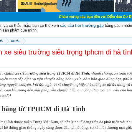
Chào mừng các bạn đến với Diễn đàn Cơ Điện - Diễn đàn 
vn và có thắc mắc, bạn có thể xem
các câu hỏi thường gặp
bằng cách nhấn 
n sản phẩm của mình.
tô
Xe tải
h xe siêu trường siêu trọng tphcm đi hà tĩn
 vụ
chành xe siêu trường siêu trọng TPHCM đi Hà Tĩnh
, nhanh chóng, an toàn với
guyên cung cấp dịch vụ vận chuyển hàng hóa uy tín, đảm bảo giao đúng hẹn, phù 
àng nguyên chuyến. Với đội ngũ tài xế chuyên nghiệp, hệ thống xe tải đa dạng và 
tôi cam kết mang đến giải pháp vận chuyển hiệu quả, đáp ứng mọi nhu cầu của bạn
t nhất!
o hàng từ TPHCM đi Hà Tĩnh
ững tỉnh thuộc miền Trung Việt Nam, có nền kinh tế đang trên đà phát triển với nh
 và hệ thống giao thông ngày càng được đầu tư mở rộng. Sự kết nối thương mại g