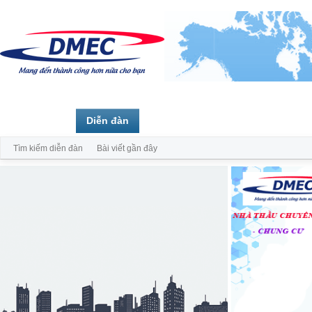
Trang chủ
Diễn đàn
Thành viên
Tìm kiếm diễn đàn
Bài viết gần đây