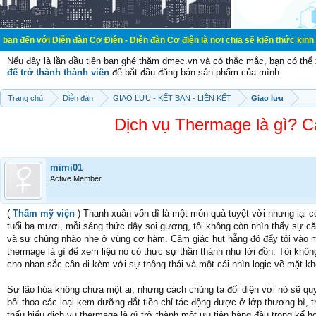
Diễn đàn Cơ Điện - Diễn đàn Cơ điện là nơi chia sẽ kiến thức kinh nghiệm trong
Nếu đây là lần đầu tiên bạn ghé thăm dmec.vn và có thắc mắc, bạn có th
để trở thành thành viên
để bắt đầu đăng bán sản phẩm của mình.
Trang chủ
Diễn đàn
GIAO LƯU - KẾT BẠN - LIÊN KẾT
Giao lưu
Dịch vụ Thermage là gì? Cả
mimi01
Active Member
(
Thẩm mỹ viện
) Thanh xuân vốn dĩ là một món quà tuyệt vời nhưng lại 
tuổi ba mươi, mỗi sáng thức dậy soi gương, tôi không còn nhìn thấy sự c
và sự chùng nhão nhẹ ở vùng cơ hàm. Cảm giác hụt hẫng đó đẩy tôi vào một
thermage là gì để xem liệu nó có thực sự thần thánh như lời đồn. Tôi khôn
cho nhan sắc cần đi kèm với sự thông thái và một cái nhìn logic về mặt k
Sự lão hóa không chừa một ai, nhưng cách chúng ta đối diện với nó sẽ quy
bôi thoa các loại kem dưỡng đắt tiền chỉ tác động được ở lớp thượng bì, tr
thấu hiểu dịch vụ thermage là gì trở thành một ưu tiên hàng đầu trong k