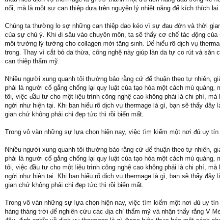
nổi, mà là một sự can thiệp dựa trên nguyên lý nhiệt năng để kích thích lạ
Chúng ta thường lo sợ những can thiệp dao kéo vì sự đau đớn và thời gian
của sự chú ý. Khi đi sâu vào chuyên môn, ta sẽ thấy cơ chế tác động của nó
môi trường lý tưởng cho collagen mới tăng sinh. Để hiểu rõ dịch vụ thermag
trong. Thay vì cắt bỏ da thừa, công nghệ này giúp làn da tự co rút và săn
can thiệp thẩm mỹ.
Nhiều người xung quanh tôi thường bảo rằng cứ để thuận theo tự nhiên, gi
phải là người cố gắng chống lại quy luật của tạo hóa một cách mù quáng, m
tôi, việc đầu tư cho một liệu trình công nghệ cao không phải là chi phí, 
ngời như hiện tại. Khi bạn hiểu rõ dịch vụ thermage là gì, bạn sẽ thấy đây
gian chứ không phải chỉ đẹp tức thì rồi biến mất.
Trong vô vàn những sự lựa chọn hiện nay, việc tìm kiếm một nơi đủ uy t
Nhiều người xung quanh tôi thường bảo rằng cứ để thuận theo tự nhiên, gi
phải là người cố gắng chống lại quy luật của tạo hóa một cách mù quáng, m
tôi, việc đầu tư cho một liệu trình công nghệ cao không phải là chi phí, 
ngời như hiện tại. Khi bạn hiểu rõ dịch vụ thermage là gì, bạn sẽ thấy đây
gian chứ không phải chỉ đẹp tức thì rồi biến mất.
Trong vô vàn những sự lựa chọn hiện nay, việc tìm kiếm một nơi đủ uy tí
hàng tháng trời để nghiên cứu các địa chỉ thẩm mỹ và nhận thấy rằng V Med