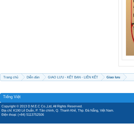
Trang chủ
Diễn đàn
GIAO LƯU - KẾT BẠN - LIÊN KẾT
Giao lưu
Tiếng Việt
Copyright © 2013 D.M.E.C Co.,Ltd, All Rights Reserved.
Địa chỉ: K190 Lê Duẩn, P. Tân chính, Q. Thanh Khê, Thp. Đà Nẵng, Việt Nam.
Điện thoại: (+84) 5113752506