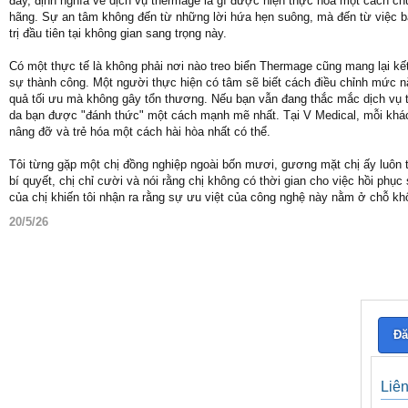
đây, định nghĩa về dịch vụ thermage là gì được hiện thực hóa một cách c
hãng. Sự an tâm không đến từ những lời hứa hẹn suông, mà đến từ việc bạn
trị đầu tiên tại không gian sang trọng này.
Có một thực tế là không phải nơi nào treo biển Thermage cũng mang lại k
sự thành công. Một người thực hiện có tâm sẽ biết cách điều chỉnh mức 
quả tối ưu mà không gây tổn thương. Nếu bạn vẫn đang thắc mắc dịch vụ the
da bạn được "đánh thức" một cách mạnh mẽ nhất. Tại V Medical, mỗi khác
nâng đỡ và trẻ hóa một cách hài hòa nhất có thể.
Tôi từng gặp một chị đồng nghiệp ngoài bốn mươi, gương mặt chị ấy luôn toá
bí quyết, chị chỉ cười và nói rằng chị không có thời gian cho việc hồi phụ
của chị khiến tôi nhận ra rằng sự ưu việt của công nghệ này nằm ở chỗ 
20/5/26
Đă
Liê