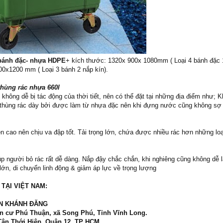
4 bánh đặc- nhựa HDPE
+ kích thước: 1320x 900x 1080mm ( Loại 4 bánh đặc 
0x1200 mm ( Loại 3 bánh 2 nắp kín).
hùng rác nhựa 660l
 không dễ bị tác động của thời tiết, nên có thể đặt tại những địa điểm như; K
hùng rác dày bởi được làm từ nhựa đặc nên khi đựng nước cũng không sợ r
cao nên chịu va đập tốt. Tải trọng lớn, chứa được nhiều rác hơn những loạ
úp người bỏ rác rất dễ dàng. Nắp đậy chắc chắn, khi nghiêng cũng không dễ 
lớn, di chuyển linh động & giảm áp lực về trọng lượng
TẠI VIỆT NAM:
N KHÁNH ĐĂNG
ân cư Phú Thuận, xã Song Phú, Tỉnh Vĩnh Long.
 Tân Thới Hiệp, Quận 12, TP HCM