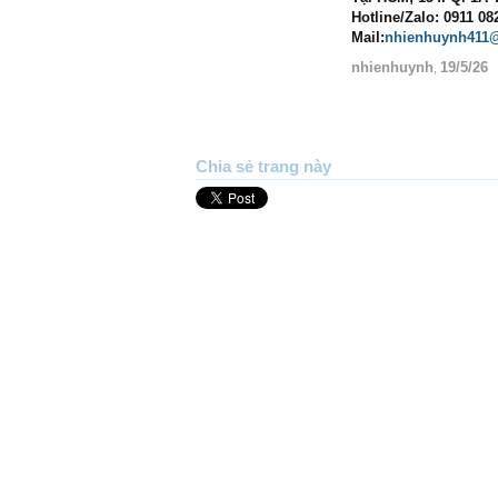
Hotline/Zalo: 0911 08
Mail:
nhienhuynh411
nhienhuynh
19/5/26
,
Chia sẻ trang này