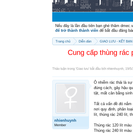
Nếu đây là lần đầu tiên bạn ghé thăm dmec.
để trở thành thành viên
để bắt đầu đăng bá
Trang chủ
Diễn đàn
GIAO LƯU - KẾT BẠN 
Cung cấp thùng rác ph
Thảo luận trong '
Giao lưu
' bắt đầu bởi
nhienhuynh
,
19/5/
Ô nhiễm rác thải là sự
đúng cách, gây hậu qu
tật, mất cân bằng sinh
Tất cả vấn đề đó nắm 
nơi quy định, phân lo
lít, thùng rác 240 lít,
nhienhuynh
Thùng rác 120 lít màu
Member
Thùng rác 240 lít màu