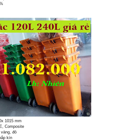
0%
00x 1015 mm
PE, Composite
 vàng, đỏ
nắp kín