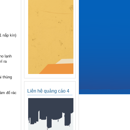
1 nắp kín)
ho lạnh
ỉ ra
i thùng
Liên hệ quảng cáo 4
làm đổ rác