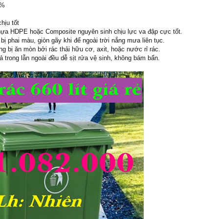
0%
hịu tốt
Nhựa HDPE hoặc Composite nguyên sinh chịu lực va đập cực tốt.
bị phai màu, giòn gãy khi để ngoài trời nắng mưa liên tục.
g bị ăn mòn bởi rác thải hữu cơ, axit, hoặc nước rỉ rác.
 trong lẫn ngoài đều dễ sịt rửa vệ sinh, không bám bẩn.