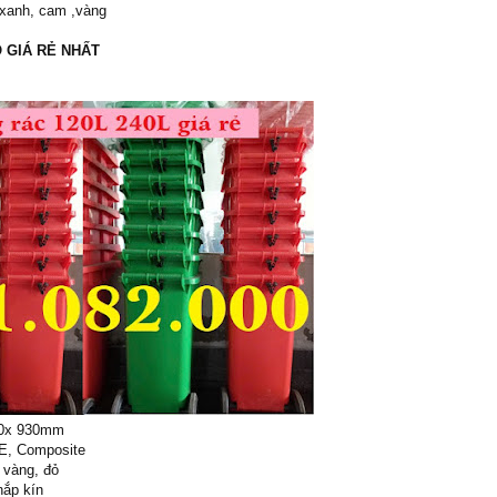
 xanh, cam ,vàng
O GIÁ RẺ NHẤT
90x 930mm
PE, Composite
 vàng, đỏ
nắp kín