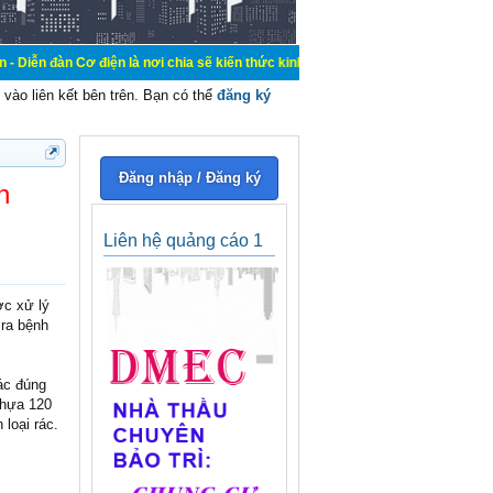
ện là nơi chia sẽ kiến thức kinh nghiệm trong lãnh vực cơ điện, mua bán, ký g
vào liên kết bên trên. Bạn có thể
đăng ký
Đăng nhập / Đăng ký
h
Liên hệ quảng cáo 1
ợc xử lý
 ra bệnh
ác đúng
nhựa 120
 loại rác.