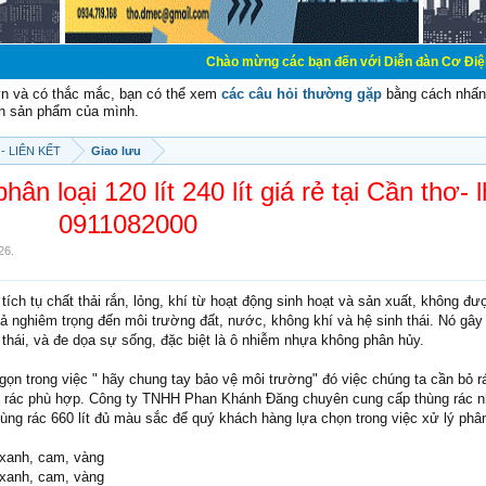
Chào mừng các bạn đến với Diễn đàn Cơ Điện - Diễn đàn Cơ đi
vn và có thắc mắc, bạn có thể xem
các câu hỏi thường gặp
bằng cách nhấn 
n sản phẩm của mình.
- LIÊN KẾT
Giao lưu
ân loại 120 lít 240 lít giá rẻ tại Cần thơ- l
0911082000
26
.
 tích tụ chất thải rắn, lỏng, khí từ hoạt động sinh hoạt và sản xuất, không đư
ả nghiêm trọng đến môi trường đất, nước, không khí và hệ sinh thái. Nó gây
 thái, và đe dọa sự sống, đặc biệt là ô nhiễm nhựa không phân hủy.
gọn trong việc " hãy chung tay bảo vệ môi trường" đó việc chúng ta cần bỏ r
ại rác phù hợp. Công ty TNHH Phan Khánh Đăng chuyên cung cấp thùng rác 
 thùng rác 660 lít đủ màu sắc để quý khách hàng lựa chọn trong việc xử lý phân
 xanh, cam, vàng
 xanh, cam, vàng