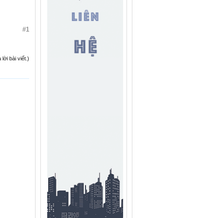
#1
ời bài viết.)