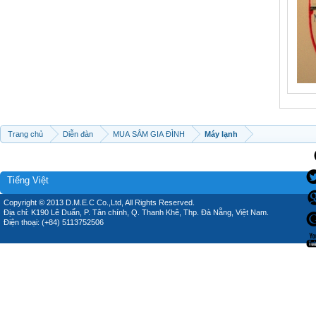
Trang chủ
Diễn đàn
MUA SẮM GIA ĐÌNH
Máy lạnh
Tiếng Việt
Copyright © 2013 D.M.E.C Co.,Ltd, All Rights Reserved.
Địa chỉ: K190 Lê Duẩn, P. Tân chính, Q. Thanh Khê, Thp. Đà Nẵng, Việt Nam.
Điện thoại: (+84) 5113752506