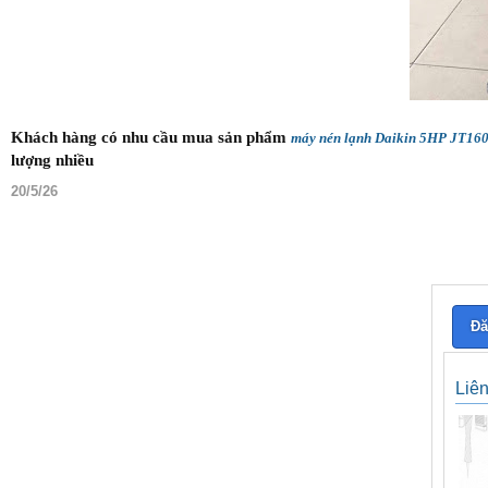
Khách hàng có nhu cầu mua sản phẩm
máy nén lạnh Daikin 5HP JT1
lượng nhiều
20/5/26
Đă
Liê