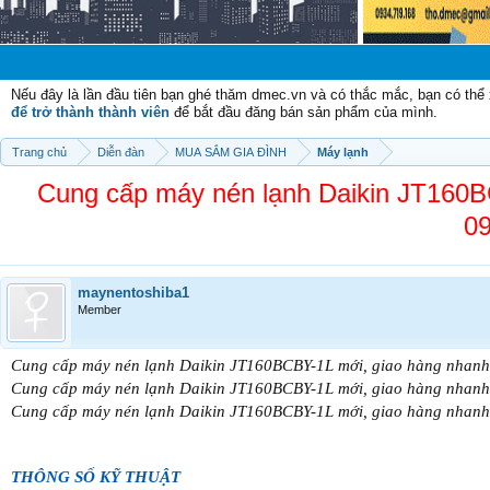
Chào mừng
Nếu đây là lần đầu tiên bạn ghé thăm dmec.vn và có thắc mắc, bạn có th
để trở thành thành viên
để bắt đầu đăng bán sản phẩm của mình.
Trang chủ
Diễn đàn
MUA SẮM GIA ĐÌNH
Máy lạnh
Cung cấp máy nén lạnh Daikin JT160B
09
maynentoshiba1
Member
Cung cấp máy nén lạnh Daikin JT160BCBY-1L mới, giao hàng nhanh 
Cung cấp máy nén lạnh Daikin JT160BCBY-1L mới, giao hàng nhanh 
Cung cấp máy nén lạnh Daikin JT160BCBY-1L mới, giao hàng nhanh 
THÔNG SỐ KỸ THUẬT