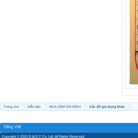
Trang chủ
Diễn đàn
MUA SẮM GIA ĐÌNH
Các đồ gia dụng khác
Tiếng Việt
Copyright © 2013 D.M.E.C Co.,Ltd, All Rights Reserved.