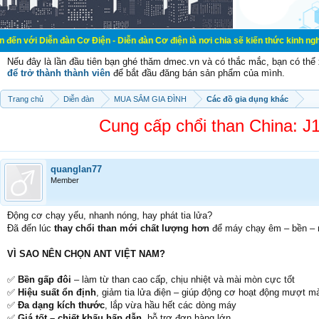
 đàn Cơ Điện - Diễn đàn Cơ điện là nơi chia sẽ kiến thức kinh nghiệm trong lã
Nếu đây là lần đầu tiên bạn ghé thăm dmec.vn và có thắc mắc, bạn có th
để trở thành thành viên
để bắt đầu đăng bán sản phẩm của mình.
Trang chủ
Diễn đàn
MUA SẮM GIA ĐÌNH
Các đồ gia dụng khác
Cung cấp chổi than China: 
quanglan77
Member
Động cơ chạy yếu, nhanh nóng, hay phát tia lửa?
Đã đến lúc
thay chổi than mới chất lượng hơn
để máy chạy êm – bền –
VÌ SAO NÊN CHỌN ANT VIỆT NAM?
✅
Bền gấp đôi
– làm từ than cao cấp, chịu nhiệt và mài mòn cực tốt
✅
Hiệu suất ổn định
, giảm tia lửa điện – giúp động cơ hoạt động mượt m
✅
Đa dạng kích thước
, lắp vừa hầu hết các dòng máy
✅
Giá tốt – chiết khấu hấp dẫn
, hỗ trợ đơn hàng lớn