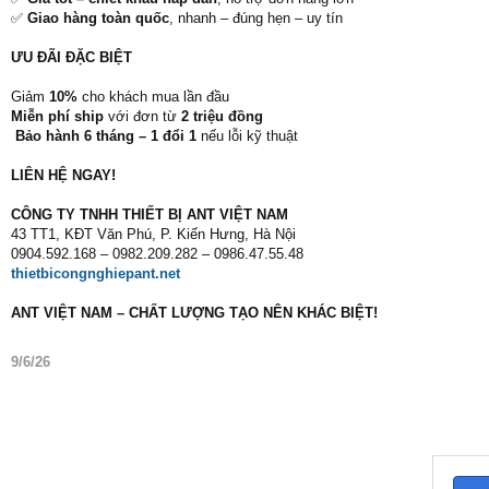
✅
Giao hàng toàn quốc
, nhanh – đúng hẹn – uy tín
ƯU ĐÃI ĐẶC BIỆT
Giảm
10%
cho khách mua lần đầu
Miễn phí ship
với đơn từ
2 triệu đồng
️
Bảo hành 6 tháng – 1 đổi 1
nếu lỗi kỹ thuật
LIÊN HỆ NGAY!
CÔNG TY TNHH THIẾT BỊ ANT VIỆT NAM
43 TT1, KĐT Văn Phú, P. Kiến Hưng, Hà Nội
0904.592.168 – 0982.209.282 – 0986.47.55.48
thietbicongnghiepant.net
ANT VIỆT NAM – CHẤT LƯỢNG TẠO NÊN KHÁC BIỆT!
9/6/26