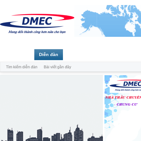
Trang chủ
Diễn đàn
Thành viên
Tìm kiếm diễn đàn
Bài viết gần đây