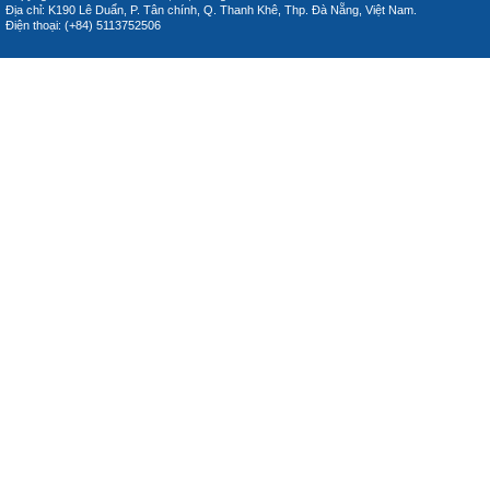
Địa chỉ: K190 Lê Duẩn, P. Tân chính, Q. Thanh Khê, Thp. Đà Nẵng, Việt Nam.
Điện thoại: (+84) 5113752506