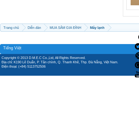
Trang chủ
Diễn đàn
MUA SẮM GIA ĐÌNH
Máy lạnh
Tiếng Việt
Copyright © 2013 D.M.E.C Co.,Ltd, All Rights Reserved.
Địa chỉ: K190 Lê Duẩn, P. Tân chính, Q. Thanh Khê, Thp. Đà Nẵng, Việt Nam.
Điện thoại: (+84) 5113752506