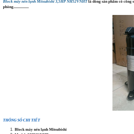
Block máy nén lạnh Mitsubishi 3,5HP NH52VNHT
là dòng sản phẩm có công s
phòng.................
THÔNG SỐ CHI TIẾT
Block máy nén lạnh Mitsubishi