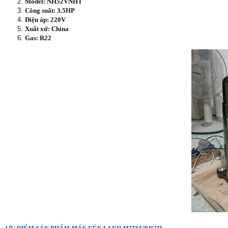
Model: NH52VNHT
Công suất: 3.5HP
Điện áp: 220V
Xuất xứ: China
Gas: R22