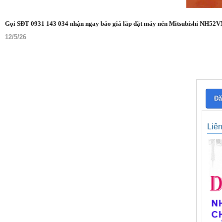
Gọi SĐT 0931 143 034 nhận ngay báo giá lắp đặt máy nén Mitsubishi NH52V
12/5/26
Đă
Liê