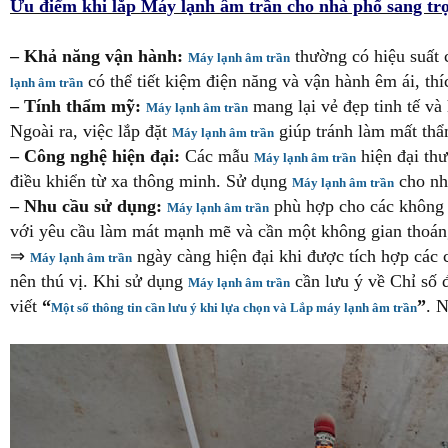
Ưu điểm khi lắp Máy lạnh âm trần cho nhà phố sang tr
– Khả năng vận hành:
thường có hiệu suất 
Máy lạnh âm trần
có thể tiết kiệm điện năng và vận hành êm ái, th
lạnh âm trần
– Tính thẩm mỹ:
mang lại vẻ đẹp tinh tế và
Máy lạnh âm trần
Ngoài ra, việc lắp đặt
giúp tránh làm mất th
Máy lạnh âm trần
– Công nghệ hiện đại:
Các mẫu
hiện đại thư
Máy lạnh âm trần
điều khiển từ xa thông minh. Sử dụng
cho nhà
Máy lạnh âm trần
– Nhu cầu sử dụng:
phù hợp cho các không g
Máy lạnh âm trần
với yêu cầu làm mát mạnh mẽ và cần một không gian thoán
⇒
ngày càng hiện đại khi được tích hợp các c
Máy lạnh âm trần
nên thú vị. Khi sử dụng
cần lưu ý về Chỉ số 
Máy lạnh âm trần
viết
“
”
. 
Một số thông tin cần lưu ý khi lựa chọn và Lắp máy lạnh âm trần