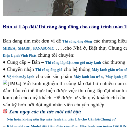
Đơn vị Lắp đặt/Thi công ống đồng cho công trình toà
Bạn đang tìm một đơn vị để
các thương hiệu 
Thi công ống đồng
,
,
……cho Nhà ở, Biệt thự, Chung cư,
MIDEA
SHARP
PANASONIC
chúng tôi chuyên:
Điện Lạnh Vĩnh Phát
♦ Cung cấp – Bán –
các thương 
Thi công lắp đặt trọn gói máy lạnh
♦ Chuyên nhận
cho hệ thống
Thi công ống gió
Máy lạnh giấu trần nố
♦
cho các sản phẩm
,
Vệ sinh máy lạnh
Máy lạnh âm trần
Máy lạnh giấ
Với kinh nghiệm thi công lắp đặt hơn nhiều năm q
đảm bảo có thể thực hiện được việc thi công lắp đặt nhanh 
kinh phí cho quý khách. Để được tư vấn quý khách chỉ cần
vấn kỹ hơn bởi đội ngũ nhân viên chuyên nghiệp.
Xem ngay các tin tức mới nổi bật:
–
Nên hoặc không nên lắp máy lạnh âm trần LG cho Căn hộ/Chung cư
–
Khám phá các Model tiết kiệm điện của dòng Máy lạnh treo tường DAIKIN