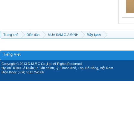
Trang chủ
Diễn đàn
MUA SẮM GIA ĐÌNH
Máy lạnh
Tiếng Việt
Copyright © 2013 D.M.E.C Co.,Ltd, All Rights Reserved.
Địa chỉ: K190 Lê Duẩn, P. Tân chính, Q. Thanh Khê, Thp. Đà Nẵng, Việt Nam.
Điện thoại: (+84) 5113752506