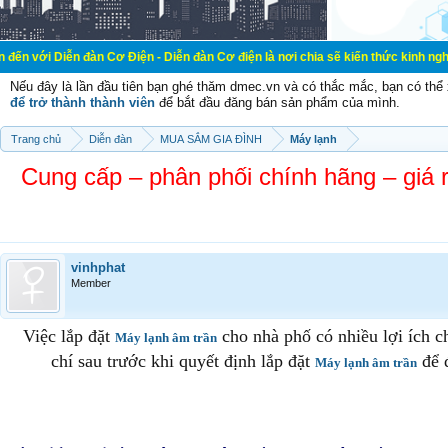
n Cơ Điện - Diễn đàn Cơ điện là nơi chia sẽ kiến thức kinh nghiệm trong lãnh 
Nếu đây là lần đầu tiên bạn ghé thăm dmec.vn và có thắc mắc, bạn có th
để trở thành thành viên
để bắt đầu đăng bán sản phẩm của mình.
Trang chủ
Diễn đàn
MUA SẮM GIA ĐÌNH
Máy lạnh
Cung cấp – phân phối chính hãng – giá 
vinhphat
Member
Việc lắp đặt
cho nhà phố có nhiều lợi ích c
Máy lạnh âm trần
chí sau trước khi quyết định lắp đặt
để đ
Máy lạnh âm trần