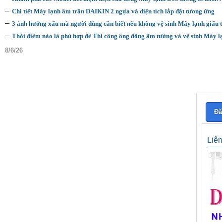
–
Chi tiết Máy lạnh âm trần DAIKIN 2 ngựa và diện tích lắp đặt tương ứng
–
3 ảnh hưởng xấu mà người dùng cần biết nếu không vệ sinh Máy lạnh giấu 
–
Thời điểm nào là phù hợp để Thi công ống đồng âm tường và vệ sinh Máy l
8/6/26
Đă
Liê