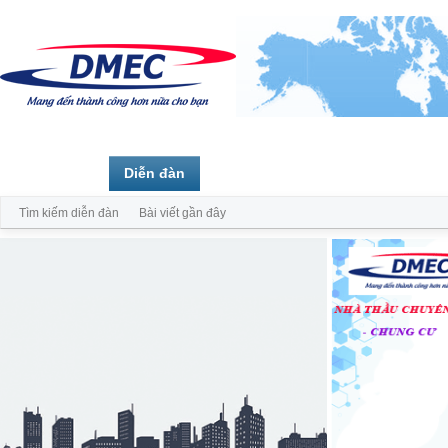
Trang chủ
Diễn đàn
Thành viên
Tìm kiếm diễn đàn
Bài viết gần đây