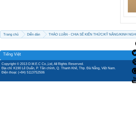
Trang chủ
Diễn đàn
THẢO LUẬN - CHIA SẼ KIẾN THỨC/KỸ NĂNG/KINH NG
Tiếng Việt
Copyright © 2013 D.M.E.C Co.,Ltd, All Rights Reserved.
Địa chỉ: K190 Lê Duẩn, P. Tân chính, Q. Thanh Khê, Thp. Đà Nẵng, Việt Nam.
Điện thoại: (+84) 5113752506