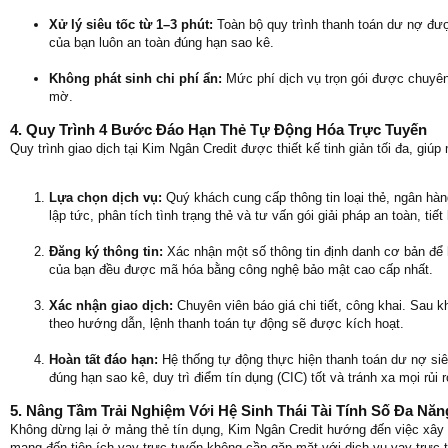
Xử lý siêu tốc từ 1–3 phút:
Toàn bộ quy trình thanh toán dư nợ được
của bạn luôn an toàn đúng hạn sao kê.
Không phát sinh chi phí ẩn:
Mức phí dịch vụ trọn gói được chuyên
mờ.
4. Quy Trình 4 Bước Đáo Hạn Thẻ Tự Động Hóa Trực Tuyến
Quy trình giao dịch tại Kim Ngân Credit được thiết kế tinh giản tối đa, giú
Lựa chọn dịch vụ:
Quý khách cung cấp thông tin loại thẻ, ngân hàn
lập tức, phân tích tình trạng thẻ và tư vấn gói giải pháp an toàn, tiết
Đăng ký thông tin:
Xác nhận một số thông tin định danh cơ bản để h
của bạn đều được mã hóa bằng công nghệ bảo mật cao cấp nhất.
Xác nhận giao dịch:
Chuyên viên báo giá chi tiết, công khai. Sau k
theo hướng dẫn, lệnh thanh toán tự động sẽ được kích hoạt.
Hoàn tất đáo hạn:
Hệ thống tự động thực hiện thanh toán dư nợ siêu
đúng hạn sao kê, duy trì điểm tín dụng (CIC) tốt và tránh xa mọi rủi r
5. Nâng Tầm Trải Nghiệm Với Hệ Sinh Thái Tài Tính Số Đa Năn
Không dừng lại ở mảng thẻ tín dụng, Kim Ngân Credit hướng đến việc xây dự
mang đến tiện ích vay trực tuyến không cần gặp mặt với dịch vụ vay trực 