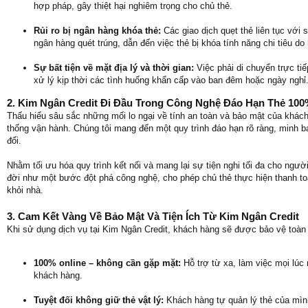
hợp pháp, gây thiệt hại nghiêm trọng cho chủ thẻ.
Rủi ro bị ngân hàng khóa thẻ:
Các giao dịch quẹt thẻ liên tục với s
ngân hàng quét trúng, dẫn đến việc thẻ bị khóa tính năng chi tiêu do 
Sự bất tiện về mặt địa lý và thời gian:
Việc phải di chuyển trực ti
xử lý kịp thời các tình huống khẩn cấp vào ban đêm hoặc ngày nghỉ
2. Kim Ngân Credit Đi Đầu Trong Công Nghệ Đáo Hạn Thẻ 100
Thấu hiểu sâu sắc những mối lo ngại về tính an toàn và bảo mật của khách
thống vận hành. Chúng tôi mang đến một quy trình đáo hạn rõ ràng, minh bạ
đối.
Nhằm tối ưu hóa quy trình kết nối và mang lại sự tiện nghi tối đa cho ngườ
đời như một bước đột phá công nghệ, cho phép chủ thẻ thực hiện thanh to
khỏi nhà.
3. Cam Kết Vàng Về Bảo Mật Và Tiện Ích Từ Kim Ngân Credit
Khi sử dụng dịch vụ tại Kim Ngân Credit, khách hàng sẽ được bảo vệ toàn
100% online – không cần gặp mặt:
Hỗ trợ từ xa, làm việc mọi lúc 
khách hàng.
Tuyệt đối không giữ thẻ vật lý:
Khách hàng tự quản lý thẻ của mình 