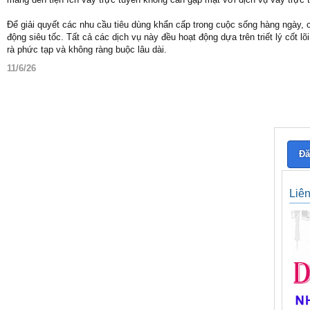
Để giải quyết các nhu cầu tiêu dùng khẩn cấp trong cuộc sống hàng ngày, chú
động siêu tốc. Tất cả các dịch vụ này đều hoạt động dựa trên triết lý cốt
rà phức tạp và không ràng buộc lâu dài.
11/6/26
Đă
Liê