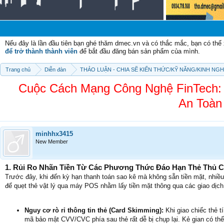
Chào 
Nếu đây là lần đầu tiên bạn ghé thăm dmec.vn và có thắc mắc, bạn có th
để trở thành thành viên
để bắt đầu đăng bán sản phẩm của mình.
Trang chủ
Diễn đàn
THẢO LUẬN - CHIA SẼ KIẾN THỨC/KỸ NĂNG/KINH NG
Cuộc Cách Mạng Công Nghệ FinTech:
An Toàn
minhhx3415
New Member
1. Rủi Ro Nhãn Tiền Từ Các Phương Thức Đáo Hạn Thẻ Thủ 
Trước đây, khi đến kỳ hạn thanh toán sao kê mà không sẵn tiền mặt, nhiều
để quẹt thẻ vật lý qua máy POS nhằm lấy tiền mặt thông qua các giao dị
Nguy cơ rò rỉ thông tin thẻ (Card Skimming):
Khi giao chiếc thẻ tí
mã bảo mật CVV/CVC phía sau thẻ rất dễ bị chụp lại. Kẻ gian có thể