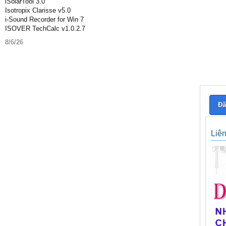
iSolarTool 3.0
Isotropix Clarisse v5.0
i-Sound Recorder for Win 7
ISOVER TechCalc v1.0.2.7
8/6/26
Đă
Liê