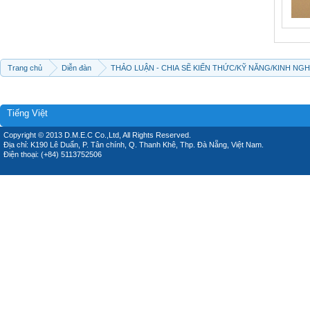
Trang chủ
Diễn đàn
THẢO LUẬN - CHIA SẼ KIẾN THỨC/KỸ NĂNG/KINH NG
Tiếng Việt
Copyright © 2013 D.M.E.C Co.,Ltd, All Rights Reserved.
Địa chỉ: K190 Lê Duẩn, P. Tân chính, Q. Thanh Khê, Thp. Đà Nẵng, Việt Nam.
Điện thoại: (+84) 5113752506