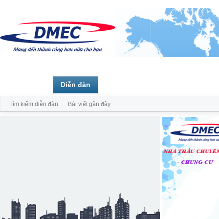
Trang chủ
Diễn đàn
Thành viên
Tìm kiếm diễn đàn
Bài viết gần đây