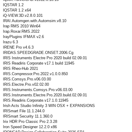
IQSTAR 1.2
IQSTAR 1.2 x64
iQ-VIEW.3D.v2.8.0.101
IRAI.Automgen.with.Automsim.v8.10
Irap RMS 2010 Win64
Irap.Roxar.RMS.2022
IrayPlugins IFMAX v2.6
Irazu 6.3
IRENE Pro v4.6.3
IRIDAS.SPEEDGRADE.ONSET.2006.Cg
IRIS Instruments Electre Pro 2020 build 02.09.01
IRIS Readiris Corporate v17.1 build 11945
IRIS Rheo-Hub 2021
IRIS.Compressor.Pro.2022.v1.0.0.850
IRIS.Comsys.Pro.v06.03.00
IRIS.Electre.Pro.v02.02.00
IRIS.Instruments.Comsys.Pro.v06.03.00
IRIS.Instruments.Electre.Pro.2020.build.02.09.01
IRIS.Readiris.Corporate.v17.1.0.11945
Irish Acts Studio Infinity 3 WIN OSX + EXPANSIONS
IRISmart File 11.1.244.0
IRISmart Security 11.1.360.0
Irix HDR Pro Classic Pro 2.3.28
Iron Speed Designer 12.2.0 x86