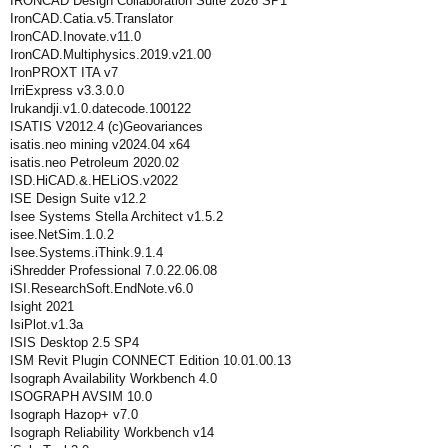
IRONCAD Design Collaboration Suite 2026 SP1
IronCAD.Catia.v5.Translator
IronCAD.Inovate.v11.0
IronCAD.Multiphysics.2019.v21.00
IronPROXT ITA v7
IrriExpress v3.3.0.0
Irukandji.v1.0.datecode.100122
ISATIS V2012.4 (c)Geovariances
isatis.neo mining v2024.04 x64
isatis.neo Petroleum 2020.02
ISD.HiCAD.&.HELiOS.v2022
ISE Design Suite v12.2
Isee Systems Stella Architect v1.5.2
isee.NetSim.1.0.2
Isee.Systems.iThink.9.1.4
iShredder Professional 7.0.22.06.08
ISI.ResearchSoft.EndNote.v6.0
Isight 2021
IsiPlot.v1.3a
ISIS Desktop 2.5 SP4
ISM Revit Plugin CONNECT Edition 10.01.00.13
Isograph Availability Workbench 4.0
ISOGRAPH AVSIM 10.0
Isograph Hazop+ v7.0
Isograph Reliability Workbench v14