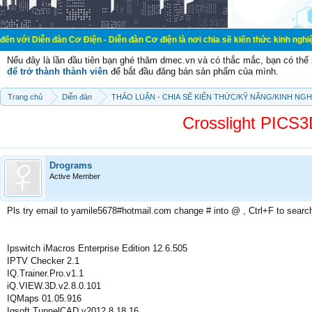
àn Cơ Điện - Diễn đàn Cơ điện là nơi chia sẽ kiến thức kinh nghiệm trong lãnh
Nếu đây là lần đầu tiên bạn ghé thăm dmec.vn và có thắc mắc, bạn có th
để trở thành thành viên
để bắt đầu đăng bán sản phẩm của mình.
Trang chủ
Diễn đàn
THẢO LUẬN - CHIA SẼ KIẾN THỨC/KỸ NĂNG/KINH NG
Crosslight PIC
Drograms
Active Member
Pls try email to yamile5678#hotmail.com change # into @ , Ctrl+F to searc
Ipswitch iMacros Enterprise Edition 12.6.505
IPTV Checker 2.1
IQ.Trainer.Pro.v1.1
iQ.VIEW.3D.v2.8.0.101
IQMaps 01.05.916
Iqsoft.TunnelCAD.v2012.8.18.16