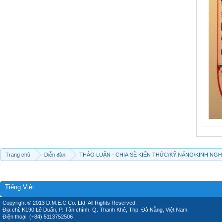
Trang chủ
Diễn đàn
THẢO LUẬN - CHIA SẼ KIẾN THỨC/KỸ NĂNG/KINH NG
Tiếng Việt
Copyright © 2013 D.M.E.C Co.,Ltd, All Rights Reserved.
Địa chỉ: K190 Lê Duẩn, P. Tân chính, Q. Thanh Khê, Thp. Đà Nẵng, Việt Nam.
Điện thoại: (+84) 5113752506