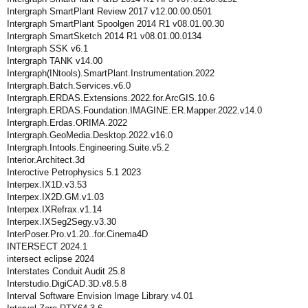
Intergraph SmartPlant Review 2017 v12.00.00.0501
Intergraph SmartPlant Spoolgen 2014 R1 v08.01.00.30
Intergraph SmartSketch 2014 R1 v08.01.00.0134
Intergraph SSK v6.1
Intergraph TANK v14.00
Intergraph(INtools).SmartPlant.Instrumentation.2022
Intergraph.Batch.Services.v6.0
Intergraph.ERDAS.Extensions.2022.for.ArcGIS.10.6
Intergraph.ERDAS.Foundation.IMAGINE.ER.Mapper.2022.v14.0
Intergraph.Erdas.ORIMA.2022
Intergraph.GeoMedia.Desktop.2022.v16.0
Intergraph.Intools.Engineering.Suite.v5.2
Interior.Architect.3d
Interoctive Petrophysics 5.1 2023
Interpex.IX1D.v3.53
Interpex.IX2D.GM.v1.03
Interpex.IXRefrax.v1.14
Interpex.IXSeg2Segy.v3.30
InterPoser.Pro.v1.20..for.Cinema4D
INTERSECT 2024.1
intersect eclipse 2024
Interstates Conduit Audit 25.8
Interstudio.DigiCAD.3D.v8.5.8
Interval Software Envision Image Library v4.01