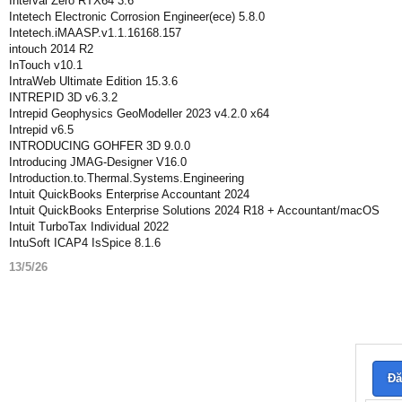
Interval Zero RTX64 3.6
Intetech Electronic Corrosion Engineer(ece) 5.8.0
Intetech.iMAASP.v1.1.16168.157
intouch 2014 R2
InTouch v10.1
IntraWeb Ultimate Edition 15.3.6
INTREPID 3D v6.3.2
Intrepid Geophysics GeoModeller 2023 v4.2.0 x64
Intrepid v6.5
INTRODUCING GOHFER 3D 9.0.0
Introducing JMAG-Designer V16.0
Introduction.to.Thermal.Systems.Engineering
Intuit QuickBooks Enterprise Accountant 2024
Intuit QuickBooks Enterprise Solutions 2024 R18 + Accountant/macOS
Intuit TurboTax Individual 2022
IntuSoft ICAP4 IsSpice 8.1.6
13/5/26
Đă