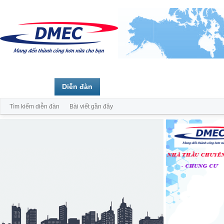
Trang chủ
Diễn đàn
Thành viên
Tìm kiếm diễn đàn
Bài viết gần đây