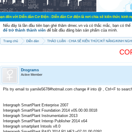
ễn đàn Cơ Điện - Diễn đàn Cơ điện là nơi chia sẽ kiến thức kinh nghiệm trong l
Nếu đây là lần đầu tiên bạn ghé thăm dmec.vn và có thắc mắc, bạn có th
để trở thành thành viên
để bắt đầu đăng bán sản phẩm của mình.
Trang chủ
Diễn đàn
THẢO LUẬN - CHIA SẼ KIẾN THỨC/KỸ NĂNG/KINH NG
COP
Drograms
Active Member
Pls try email to yamile5678#hotmail.com change # into @ , Ctrl+F to searc
Intergraph SmartPlant Enterprise 2007
Intergraph SmartPlant Foundation 2014 v05.00.00.0018
Intergraph SmartPlant Instrumentation 2013
Intergraph SmartPlant Interop Publisher 2014 x64
Intergraph smartplant Intools v8.0
Intergraph SmartPlant P&ID 2014 R1 HF3 v07.01.00.0292