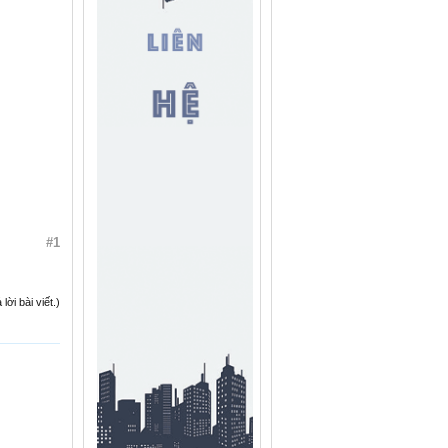
#1
ời bài viết.)