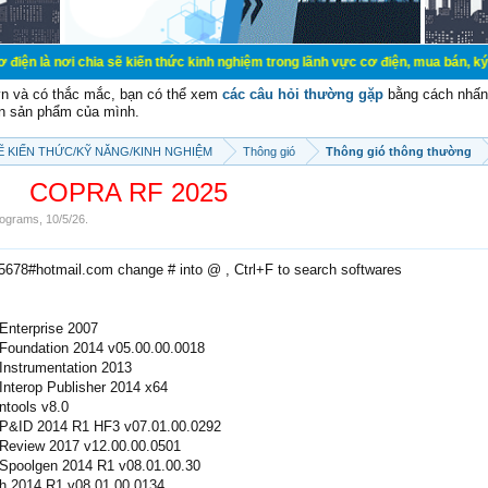
 chia sẽ kiến thức kinh nghiệm trong lãnh vực cơ điện, mua bán, ký gửi, cho t
vn và có thắc mắc, bạn có thể xem
các câu hỏi thường gặp
bằng cách nhấn 
n sản phẩm của mình.
SẼ KIẾN THỨC/KỸ NĂNG/KINH NGHIỆM
Thông gió
Thông gió thông thường
COPRA RF 2025
ograms
,
10/5/26
.
e5678#hotmail.com change # into @ , Ctrl+F to search softwares
Enterprise 2007
 Foundation 2014 v05.00.00.0018
 Instrumentation 2013
Interop Publisher 2014 x64
ntools v8.0
t P&ID 2014 R1 HF3 v07.01.00.0292
 Review 2017 v12.00.00.0501
 Spoolgen 2014 R1 v08.01.00.30
ch 2014 R1 v08.01.00.0134