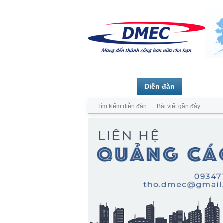
Trang chủ
Diễn đàn
Thành vi
Tìm kiếm diễn đàn
Bài viết gần đây