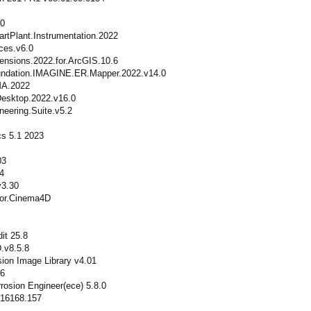
00
artPlant.Instrumentation.2022
ces.v6.0
ensions.2022.for.ArcGIS.10.6
undation.IMAGINE.ER.Mapper.2022.v14.0
MA.2022
Desktop.2022.v16.0
ineering.Suite.v5.2
cs 5.1 2023
03
4
v3.30
.for.Cinema4D
it 25.8
.v8.5.8
sion Image Library v4.01
.6
rrosion Engineer(ece) 5.8.0
.16168.157