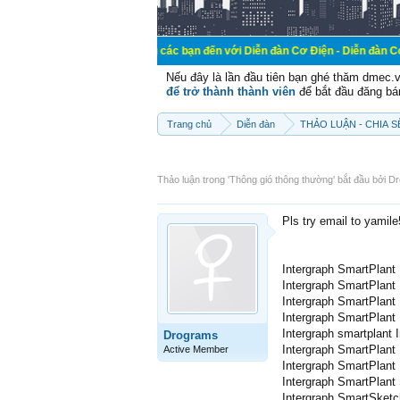
Chào mừng các bạn đến với Diễn đàn Cơ Điện - Diễn đàn Cơ điện là nơi
Nếu đây là lần đầu tiên bạn ghé thăm dmec.
để trở thành thành viên
để bắt đầu đăng bá
Trang chủ
Diễn đàn
THẢO LUẬN - CHIA 
Thảo luận trong '
Thông gió thông thường
' bắt đầu bởi
Dr
Pls try email to yamil
Intergraph SmartPlant 
Intergraph SmartPlant
Intergraph SmartPlant
Intergraph SmartPlant 
Intergraph smartplant I
Drograms
Intergraph SmartPlan
Active Member
Intergraph SmartPlant
Intergraph SmartPlant
Intergraph SmartSket