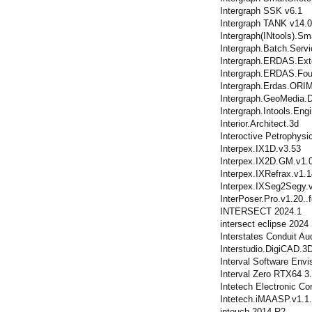
Intergraph SSK v6.1
Intergraph TANK v14.
Intergraph(INtools).Sm
Intergraph.Batch.Servi
Intergraph.ERDAS.Ext
Intergraph.ERDAS.Fo
Intergraph.Erdas.ORI
Intergraph.GeoMedia.
Intergraph.Intools.Eng
Interior.Architect.3d
Interoctive Petrophysi
Interpex.IX1D.v3.53
Interpex.IX2D.GM.v1.
Interpex.IXRefrax.v1.1
Interpex.IXSeg2Segy.
InterPoser.Pro.v1.20.
INTERSECT 2024.1
intersect eclipse 2024
Interstates Conduit Aud
Interstudio.DigiCAD.3D
Interval Software Envi
Interval Zero RTX64 3
Intetech Electronic Co
Intetech.iMAASP.v1.1
intouch 2014 R2