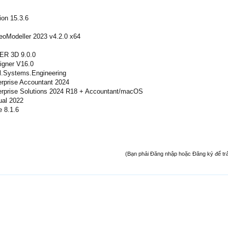
ion 15.3.6
eoModeller 2023 v4.2.0 x64
R 3D 9.0.0
igner V16.0
al.Systems.Engineering
erprise Accountant 2024
erprise Solutions 2024 R18 + Accountant/macOS
dual 2022
e 8.1.6
(Bạn phải Đăng nhập hoặc Đăng ký để trả l