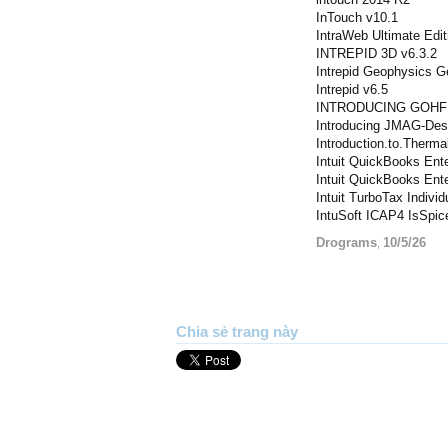
InTouch v10.1
IntraWeb Ultimate Edit
INTREPID 3D v6.3.2
Intrepid Geophysics G
Intrepid v6.5
INTRODUCING GOHFE
Introducing JMAG-Des
Introduction.to.Therm
Intuit QuickBooks Ent
Intuit QuickBooks Ent
Intuit TurboTax Indivi
IntuSoft ICAP4 IsSpic
Drograms
10/5/26
,
Chia sẻ trang này