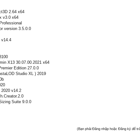
ct3D 2.64 x64
x v3.0 x64
Professional
or version 3.5.0.0
 v14.4
8100
dmin X13 30.07.00.2021 x64
Premier Edition 27.0.0
staLOD Studio XL ) 2019
0b
020
n 2020 v14.2
ch.Creator.2.0
Sizing Suite 9.0.0
(Bạn phải Đăng nhập hoặc Đăng ký để trả l