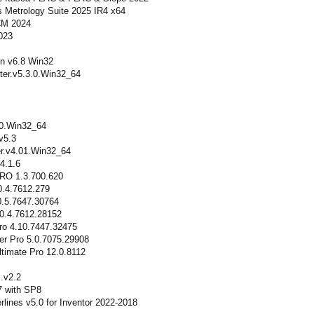
 Metrology Suite 2025 IR4 x64
CM 2024
023
on v6.8 Win32
ter.v5.3.0.Win32_64
.0.Win32_64
v5.3
r.v4.01.Win32_64
4.1.6
PRO 1.3.700.620
0.4.7612.279
0.5.7647.30764
10.4.7612.28152
ro 4.10.7447.32475
er Pro 5.0.7075.29908
ltimate Pro 12.0.8112
.v2.2
 with SP8
rlines v5.0 for Inventor 2022-2018