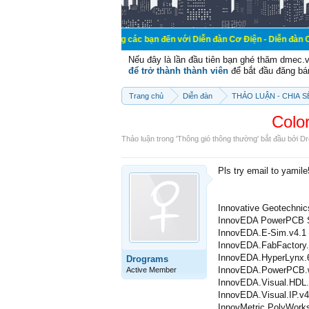
Chào mừng các bạn đến với Diễn đàn Cơ Điện - Diễn đàn Cơ điện là nơi 
Nếu đây là lần đầu tiên bạn ghé thăm dmec.
để trở thành thành viên
để bắt đầu đăng bá
Trang chủ
Diễn đàn
THẢO LUẬN - CHIA 
Colo
Thảo luận trong '
Thông gió thông thường
' bắt đầu bởi
Dr
Pls try email to yamil
Innovative Geotechnic
InnovEDA PowerPCB S
InnovEDA.E-Sim.v4.1
InnovEDA.FabFactory.
InnovEDA.HyperLynx.
Drograms
InnovEDA.PowerPCB.wi
Active Member
InnovEDA.Visual.HDL.
InnovEDA.Visual.IP.v4
InnovMetric PolyWork