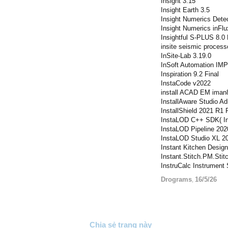
Insight 3.15
Insight Earth 3.5
Insight Numerics Dete
Insight Numerics inFlu
Insightful S-PLUS 8.0 
insite seismic process
InSite-Lab 3.19.0
InSoft Automation IMP
Inspiration 9.2 Final
InstaCode v2022
install ACAD EM iman
InstallAware Studio A
InstallShield 2021 R1 
InstaLOD C++ SDK( In
InstaLOD Pipeline 202
InstaLOD Studio XL 2
Instant Kitchen Desig
Instant.Stitch.PM.Stit
InstruCalc Instrument 
Drograms
16/5/26
,
Chia sẻ trang này