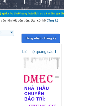
uê hàng hoá dịch vụ cá nhân, gia đình. Mua bán, ký gửi, cho thuê thiết bị hệ t
vào liên kết bên trên. Bạn có thể
đăng ký
Đăng nhập / Đăng ký
Liên hệ quảng cáo 1