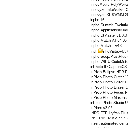
InnovMetric PolyWorks
Innovyze InfoWorks I
Innovyze XPSWMM 2
inpho 16
Inpho Summit Evoluti
Inpho.ApplicationsMas
Inpho.DtMaster.v1.0.0
Inpho.Match-AT.v4.06
Inpho.Match-T.v4.0
Inph
rthoVista.v4.5
Inpho.Scop.Plus.Plus.
Inpho.WIBU.CodeMete
inPhoto ID CaptureСS 
InPixio Eclipse HDR 
InPixio Photo Cutter 1
InPixio Photo Editor 1
InPixio Photo Eraser 
InPixio Photo Focus P
InPixio Photo Maximiz
inPixio Photo Studio U
InPlant v3.02
INRS.ETE.Hyfran.Plus
INSCRIBER VMP V4.7
Insert automated cente