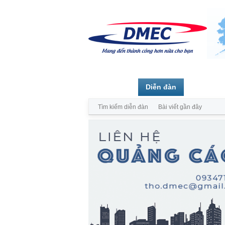
Trang chủ
Diễn đàn
Thành vi
Tìm kiếm diễn đàn
Bài viết gần đây