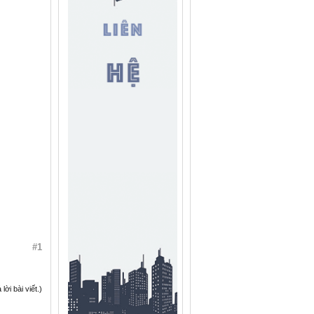
#1
ời bài viết.)