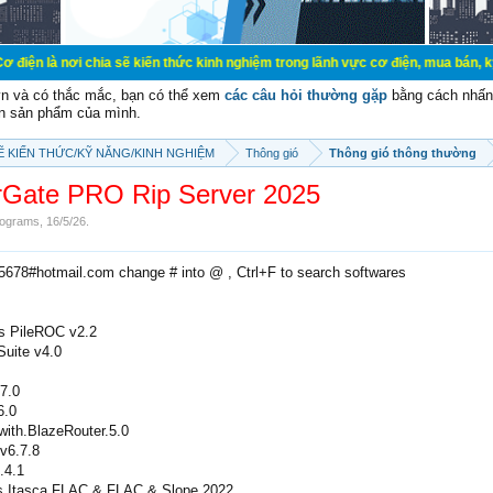
chia sẽ kiến thức kinh nghiệm trong lãnh vực cơ điện, mua bán, ký gửi, cho th
vn và có thắc mắc, bạn có thể xem
các câu hỏi thường gặp
bằng cách nhấn 
n sản phẩm của mình.
SẼ KIẾN THỨC/KỸ NĂNG/KINH NGHIỆM
Thông gió
Thông gió thông thường
rGate PRO Rip Server 2025
ograms
,
16/5/26
.
e5678#hotmail.com change # into @ , Ctrl+F to search softwares
s PileROC v2.2
uite v4.0
7.0
6.0
th.BlazeRouter.5.0
v6.7.8
.4.1
s Itasca FLAC & FLAC & Slope 2022