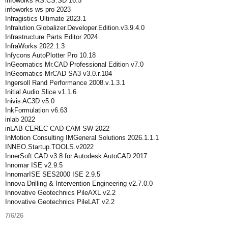
infoworks RS.CS.SD 16.5
infoworks ws pro 2023
Infragistics Ultimate 2023.1
Infralution.Globalizer.Developer.Edition.v3.9.4.0
Infrastructure Parts Editor 2024
InfraWorks 2022.1.3
Infycons AutoPlotter Pro 10.18
InGeomatics Mr.CAD Professional Edition v7.0
InGeomatics MrCAD SA3 v3.0.r.104
Ingersoll Rand Performance 2008.v.1.3.1
Initial Audio Slice v1.1.6
Inivis AC3D v5.0
InkFormulation v6.63
inlab 2022
inLAB CEREC CAD CAM SW 2022
InMotion Consulting IMGeneral Solutions 2026.1.1.1
INNEO.Startup.TOOLS.v2022
InnerSoft CAD v3.8 for Autodesk AutoCAD 2017
Innomar ISE v2.9.5
InnomarISE SES2000 ISE 2.9.5
Innova Drilling & Intervention Engineering v2.7.0.0
Innovative Geotechnics PileAXL v2.2
Innovative Geotechnics PileLAT v2.2
7/6/26