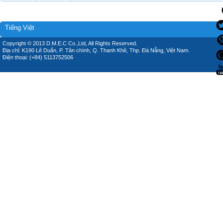
Tiếng Việt
Copyright © 2013 D.M.E.C Co.,Ltd, All Rights Reserved.
Địa chỉ: K190 Lê Duẩn, P. Tân chính, Q. Thanh Khê, Thp. Đà Nẵng, Việt Nam.
Điện thoại: (+84) 5113752506