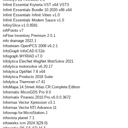
Infinit Essential Kryteria VST x64 VST3
Infinit Essentials Bundle 10.2020 x86 x64
Infinit Essentials Infinit Vibes v1.0
Infinit Essentials Modern Sauce v1.0
InfinySlice.v1.0.8581
infiPoints v7
inFlow Inventory Premium 2.5.1
info drainage 2022.1
Infoeteam OpenPCS 2008 v6.2.1
InfoGraph InfoCAD 6.51b
Infograph MYRIAD v7.0
Infolytica ElecNet MagNet MotrSolve 2021
infolytica motorsolve v6.20.17
Infolytica OptiNet 7.8 x64
Infolytica Products 2018 Suite
Infolytica Thermnet v7.41
InfoMapa.14.Street.Atlas.CR.Complete.Edition
Informatix MicroGDS Pro 9.0
Informatix Piranesi.2010.Pro.v6.0.0.3672
Informax Vector Xpression v3.1
Informax.Vector.NTI.Advance.11
Infosnap.for.MicroStation.J
infovista planet 7.1
infoworks icm 2024.3(29.0)