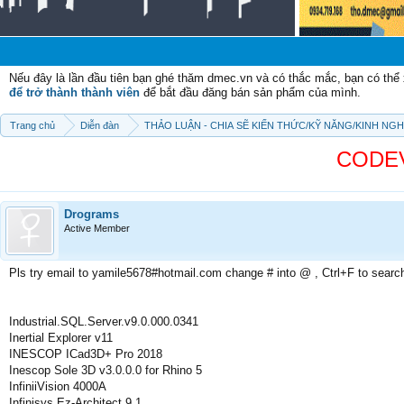
C
Nếu đây là lần đầu tiên bạn ghé thăm dmec.vn và có thắc mắc, bạn có th
để trở thành thành viên
để bắt đầu đăng bán sản phẩm của mình.
Trang chủ
Diễn đàn
THẢO LUẬN - CHIA SẼ KIẾN THỨC/KỸ NĂNG/KINH NG
CODEV
Drograms
Active Member
Pls try email to yamile5678#hotmail.com change # into @ , Ctrl+F to searc
Industrial.SQL.Server.v9.0.000.0341
Inertial Explorer v11
INESCOP ICad3D+ Pro 2018
Inescop Sole 3D v3.0.0.0 for Rhino 5
InfiniiVision 4000A
Infinisys Ez-Architect 9.1