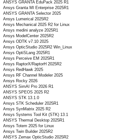
ANSYS GRANTA EduPack 2025 R1
Ansys Granta MI Enterprise 2025R1
ANSYS GRANTA Selector 2025
Ansys Lumerical 2025R2
Ansys Mechanical 2025 R2 for Linux
Ansys medini analyze 2025R1
Ansys ModelCenter 2025R2
Ansys ODTK v7.10 2025
Ansys OpticStudio 2025R2 Win_Linux
Ansys OptiSLang 2025R1
Ansys Perceive EM 2025R1
Ansys RaptorX/RaptorH 2025R2
Ansys RedHawk 2025
Ansys RF Channel Modeler 2025
Ansys Rocky 2026
ANSYS SimAI Pro 2026 R1
ANSYS SPEOS 2025 R2
ANSYS STK 13.1.0
Ansys STK Scheduler 2025R1
Ansys SynMatrix 2025 R2
Ansys Systems Tool Kit (STK) 13.1
ANSYS Thermal Desktop 2025R1
Ansys Totem 2025 for Linux
Ansys Twin Builder 2025R2
ANSYS Zemax OpticStudio 2025R2