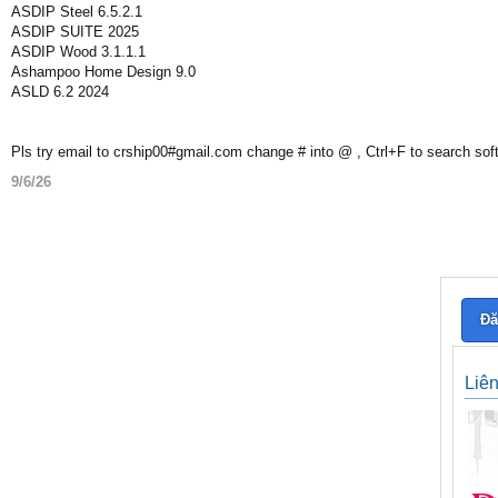
ASDIP Steel 6.5.2.1
ASDIP SUITE 2025
ASDIP Wood 3.1.1.1
Ashampoo Home Design 9.0
ASLD 6.2 2024
Pls try email to crship00#gmail.com change # into @ , Ctrl+F to search sof
9/6/26
Đă
Liê