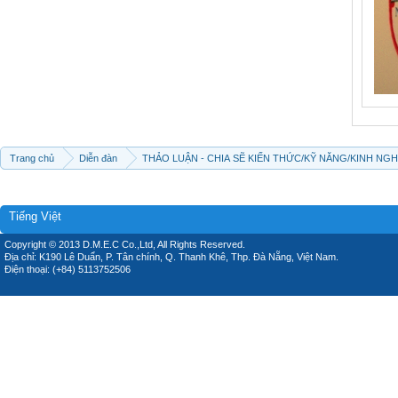
Trang chủ
Diễn đàn
THẢO LUẬN - CHIA SẼ KIẾN THỨC/KỸ NĂNG/KINH NG
Tiếng Việt
Copyright © 2013 D.M.E.C Co.,Ltd, All Rights Reserved.
Địa chỉ: K190 Lê Duẩn, P. Tân chính, Q. Thanh Khê, Thp. Đà Nẵng, Việt Nam.
Điện thoại: (+84) 5113752506