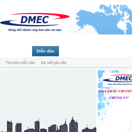
Trang chủ
Diễn đàn
Thành viên
Tìm kiếm diễn đàn
Bài viết gần đây