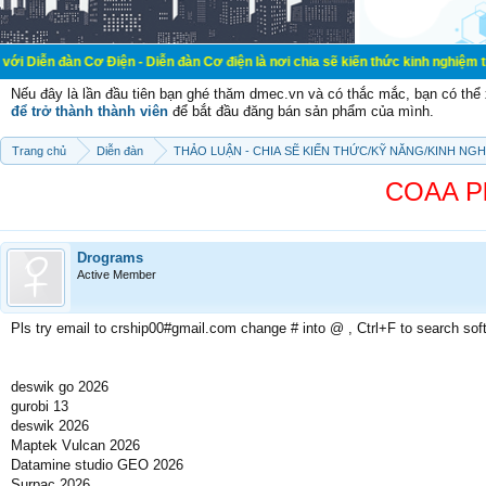
Cơ Điện - Diễn đàn Cơ điện là nơi chia sẽ kiến thức kinh nghiệm trong lãnh vực
Nếu đây là lần đầu tiên bạn ghé thăm dmec.vn và có thắc mắc, bạn có th
để trở thành thành viên
để bắt đầu đăng bán sản phẩm của mình.
Trang chủ
Diễn đàn
THẢO LUẬN - CHIA SẼ KIẾN THỨC/KỸ NĂNG/KINH NG
COAA Pla
Drograms
Active Member
Pls try email to crship00#gmail.com change # into @ , Ctrl+F to search sof
deswik go 2026
gurobi 13
deswik 2026
Maptek Vulcan 2026
Datamine studio GEO 2026
Surpac 2026