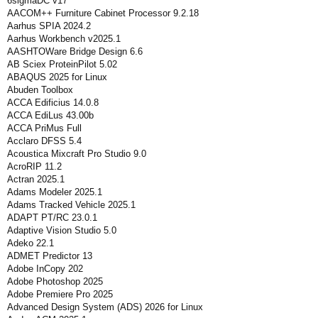
6sigmaDC v17
AACOM++ Furniture Cabinet Processor 9.2.18
Aarhus SPIA 2024.2
Aarhus Workbench v2025.1
AASHTOWare Bridge Design 6.6
AB Sciex ProteinPilot 5.02
ABAQUS 2025 for Linux
Abuden Toolbox
ACCA Edificius 14.0.8
ACCA EdiLus 43.00b
ACCA PriMus Full
Acclaro DFSS 5.4
Acoustica Mixcraft Pro Studio 9.0
AcroRIP 11.2
Actran 2025.1
Adams Modeler 2025.1
Adams Tracked Vehicle 2025.1
ADAPT PT/RC 23.0.1
Adaptive Vision Studio 5.0
Adeko 22.1
ADMET Predictor 13
Adobe InCopy 202
Adobe Photoshop 2025
Adobe Premiere Pro 2025
Advanced Design System (ADS) 2026 for Linux