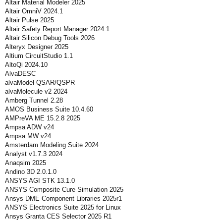
Altair Material Modeler 2025
Altair OmniV 2024.1
Altair Pulse 2025
Altair Safety Report Manager 2024.1
Altair Silicon Debug Tools 2026
Alteryx Designer 2025
Altium CircuitStudio 1.1
AltoQi 2024.10
AlvaDESC
alvaModel QSAR/QSPR
alvaMolecule v2 2024
Amberg Tunnel 2.28
AMOS Business Suite 10.4.60
AMPreVA ME 15.2.8 2025
Ampsa ADW v24
Ampsa MW v24
Amsterdam Modeling Suite 2024
Analyst v1.7.3 2024
Anaqsim 2025
Andino 3D 2.0.1.0
ANSYS AGI STK 13.1.0
ANSYS Composite Cure Simulation 2025
Ansys DME Component Libraries 2025r1
ANSYS Electronics Suite 2025 for Linux
Ansys Granta CES Selector 2025 R1