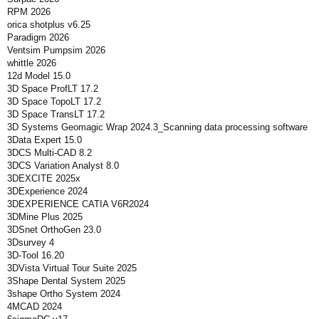
RPM 2026
orica shotplus v6.25
Paradigm 2026
Ventsim Pumpsim 2026
whittle 2026
12d Model 15.0
3D Space ProfLT 17.2
3D Space TopoLT 17.2
3D Space TransLT 17.2
3D Systems Geomagic Wrap 2024.3_Scanning data processing software
3Data Expert 15.0
3DCS Multi-CAD 8.2
3DCS Variation Analyst 8.0
3DEXCITE 2025x
3DExperience 2024
3DEXPERIENCE CATIA V6R2024
3DMine Plus 2025
3DSnet OrthoGen 23.0
3Dsurvey 4
3D-Tool 16.20
3DVista Virtual Tour Suite 2025
3Shape Dental System 2025
3shape Ortho System 2024
4MCAD 2024