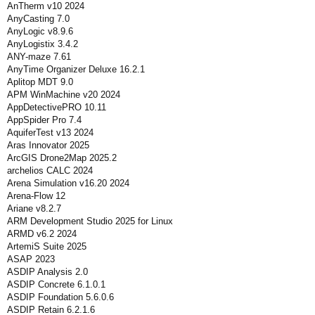
AnTherm v10 2024
AnyCasting 7.0
AnyLogic v8.9.6
AnyLogistix 3.4.2
ANY-maze 7.61
AnyTime Organizer Deluxe 16.2.1
Aplitop MDT 9.0
APM WinMachine v20 2024
AppDetectivePRO 10.11
AppSpider Pro 7.4
AquiferTest v13 2024
Aras Innovator 2025
ArcGIS Drone2Map 2025.2
archelios CALC 2024
Arena Simulation v16.20 2024
Arena-Flow 12
Ariane v8.2.7
ARM Development Studio 2025 for Linux
ARMD v6.2 2024
ArtemiS Suite 2025
ASAP 2023
ASDIP Analysis 2.0
ASDIP Concrete 6.1.0.1
ASDIP Foundation 5.6.0.6
ASDIP Retain 6.2.1.6