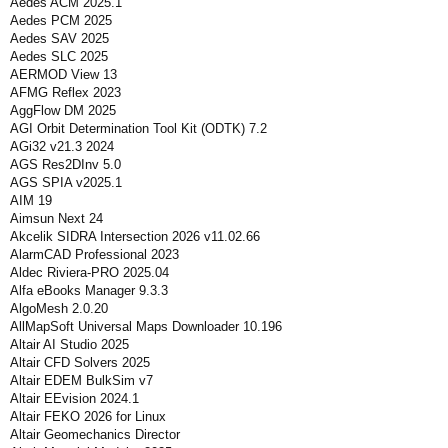
Aedes ACM 2025.1
Aedes PCM 2025
Aedes SAV 2025
Aedes SLC 2025
AERMOD View 13
AFMG Reflex 2023
AggFlow DM 2025
AGI Orbit Determination Tool Kit (ODTK) 7.2
AGi32 v21.3 2024
AGS Res2DInv 5.0
AGS SPIA v2025.1
AIM 19
Aimsun Next 24
Akcelik SIDRA Intersection 2026 v11.02.66
AlarmCAD Professional 2023
Aldec Riviera-PRO 2025.04
Alfa eBooks Manager 9.3.3
AlgoMesh 2.0.20
AllMapSoft Universal Maps Downloader 10.196
Altair AI Studio 2025
Altair CFD Solvers 2025
Altair EDEM BulkSim v7
Altair EEvision 2024.1
Altair FEKO 2026 for Linux
Altair Geomechanics Director