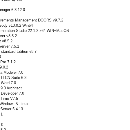
nager 6.3.12.0
uirements Management DOORS v9.7.2
sody v10.0.2 Win64
mization Studio 22.1.2 x64 WIN+MacOS
ver v8.5.2
t v8.5.2
erver 7.5.1
standard Edition v8.7
6
Pro 7.1.2
9.0.2
a Modeler 7.0
 TTCN Suite 6.3
 Word 7.0
9.0 Architect
 Developer 7.0
lTime V7.5
Windows & Linux
Server 5.4.13
.1
.0
28.0