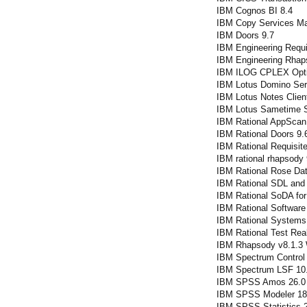
IBM Cognos BI 8.4
IBM Copy Services Ma
IBM Doors 9.7
IBM Engineering Req
IBM Engineering Rhap
IBM ILOG CPLEX Opti
IBM Lotus Domino Ser
IBM Lotus Notes Clien
IBM Lotus Sametime S
IBM Rational AppScan 
IBM Rational Doors 9.
IBM Rational Requisite
IBM rational rhapsody 
IBM Rational Rose Dat
IBM Rational SDL and
IBM Rational SoDA for
IBM Rational Software 
IBM Rational Systems
IBM Rational Test Rea
IBM Rhapsody v8.1.3 
IBM Spectrum Control 
IBM Spectrum LSF 10
IBM SPSS Amos 26.0
IBM SPSS Modeler 18
IBM SPSS Statistics 