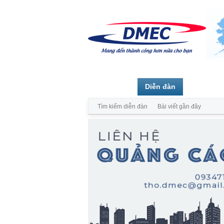
Trang chủ
Diễn đàn
Thành vi
Tìm kiếm diễn đàn
Bài viết gần đây