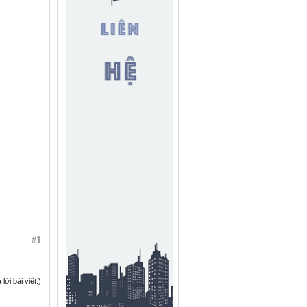
#1
ời bài viết.)