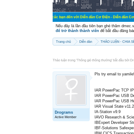
Chào mừng các bạn đến với Diễn đàn Cơ Điện - Diễn đàn Cơ điện là nơi ch
Nếu đây là lần đầu tiên bạn ghé thăm dmec.
để trở thành thành viên
để bắt đầu đăng bá
Trang chủ
Diễn đàn
THẢO LUẬN - CHIA 
Thảo luận trong '
Thông gió thông thường
' bắt đầu bởi
Dr
Pls try email to yamil
IAR PowerPac TCP IP 
IAR PowerPac USB De
IAR PowerPac USB Ho
IAR Visual State v11.
IA-Station v9.9
Drograms
IAVO Research & Scien
Active Member
IBExpert Developer St
IBF-Solutions Safexpe
IBM CICS Transaction