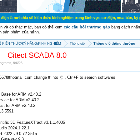
ia sẽ kiến thức kinh nghiệm trong lãnh vực cơ điện, mua bán, ký gửi, cho thuê 
vn và có thắc mắc, bạn có thể xem
các câu hỏi thường gặp
bằng cách nhấn 
n sản phẩm của mình.
SẼ KIẾN THỨC/KỸ NĂNG/KINH NGHIỆM
Thông gió
Thông gió thông thường
Citect SCADA 8.0
ograms
,
9/6/26
.
e5678#hotmail.com change # into @ , Ctrl+F to search softwares
Base for ARM v2.40.2
vice for ARM v2.40.2
st for ARM v2.40.2
2.3.5591
tific 3D FeatureXTract v3.1.1.4085
udio 2024.1.22.1
rt 2022.v9.0.72.3515
 Gateway 9.3