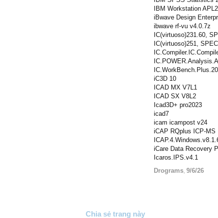
IBM Workstation APL2 
iBwave Design Enterpr
ibwave rf-vu v4.0.7z
IC(virtuoso)231.60,
IC(virtuoso)251, SPE
IC.Compiler.IC.Compile
IC.POWER.Analysis.A
IC.WorkBench.Plus.20
iC3D 10
ICAD MX V7L1
ICAD SX V8L2
Icad3D+ pro2023
icad7
icam icampost v24
iCAP RQplus ICP-MS
ICAP.4.Windows.v8.1.
iCare Data Recovery P
Icaros.IPS.v4.1
Drograms
9/6/26
,
Chia sẻ trang này