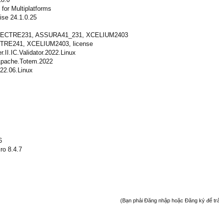
for Multiplatforms
ise 24.1.0.25
 SPECTRE231, ASSURA41_231, XCELIUM2403
CTRE241, XCELIUM2403, license
r.II.IC.Validator.2022.Linux
pache.Totem.2022
22.06.Linux
6
ro 8.4.7
(Bạn phải Đăng nhập hoặc Đăng ký để trả l