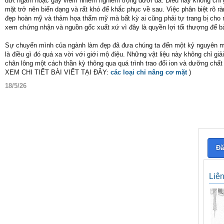
đứt ngầm hoặc gây viêm nhiễm nghiêm trọng dưới da. Điều này không chỉ 
mặt trở nên biến dạng và rất khó để khắc phục về sau. Việc phân biệt rõ rà
đẹp hoàn mỹ và thảm họa thẩm mỹ mà bất kỳ ai cũng phải tự trang bị cho 
xem chứng nhận và nguồn gốc xuất xứ vì đây là quyền lợi tối thượng để 
Sự chuyển mình của ngành làm đẹp đã đưa chúng ta đến một kỷ nguyên mớ
là điều gì đó quá xa vời với giới mộ điệu. Những vật liệu này không chỉ g
chân lông một cách thần kỳ thông qua quá trình trao đổi ion và dưỡng chất 
XEM CHI TIẾT BÀI VIẾT TẠI ĐÂY:
các loại chỉ nâng cơ mặt
)
18/5/26
Đă
Liê