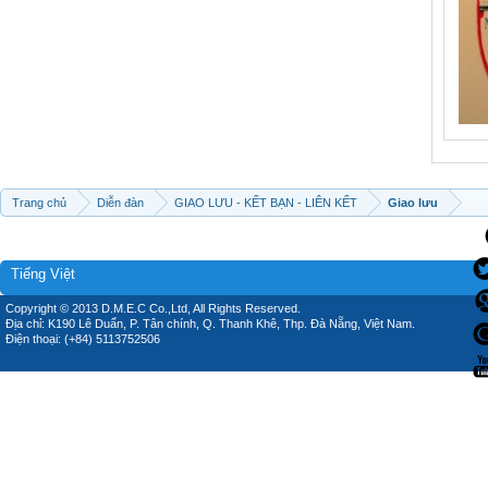
Trang chủ
Diễn đàn
GIAO LƯU - KẾT BẠN - LIÊN KẾT
Giao lưu
Tiếng Việt
Copyright © 2013 D.M.E.C Co.,Ltd, All Rights Reserved.
Địa chỉ: K190 Lê Duẩn, P. Tân chính, Q. Thanh Khê, Thp. Đà Nẵng, Việt Nam.
Điện thoại: (+84) 5113752506