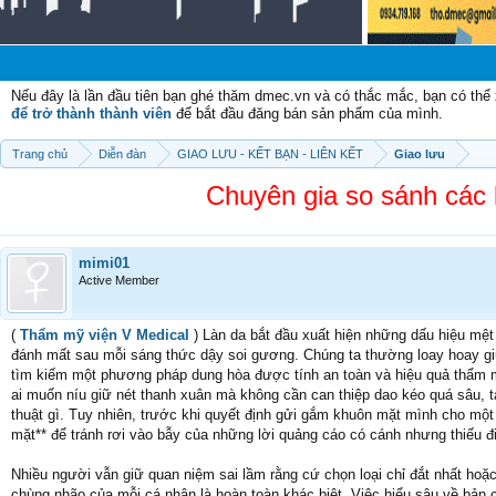
Nếu đây là lần đầu tiên bạn ghé thăm dmec.vn và có thắc mắc, bạn có th
để trở thành thành viên
để bắt đầu đăng bán sản phẩm của mình.
Trang chủ
Diễn đàn
GIAO LƯU - KẾT BẠN - LIÊN KẾT
Giao lưu
Chuyên gia so sánh các l
mimi01
Active Member
(
Thẩm mỹ viện V Medical
) Làn da bắt đầu xuất hiện những dấu hiệu mệt 
đánh mất sau mỗi sáng thức dậy soi gương. Chúng ta thường loay hoay giữ
tìm kiếm một phương pháp dung hòa được tính an toàn và hiệu quả thẩm mỹ
ai muốn níu giữ nét thanh xuân mà không cần can thiệp dao kéo quá sâu, t
thuật gì. Tuy nhiên, trước khi quyết định gửi gắm khuôn mặt mình cho một lo
mặt** để tránh rơi vào bẫy của những lời quảng cáo có cánh nhưng thiếu đ
Nhiều người vẫn giữ quan niệm sai lầm rằng cứ chọn loại chỉ đắt nhất hoặ
chùng nhão của mỗi cá nhân là hoàn toàn khác biệt. Việc hiểu sâu về bản c