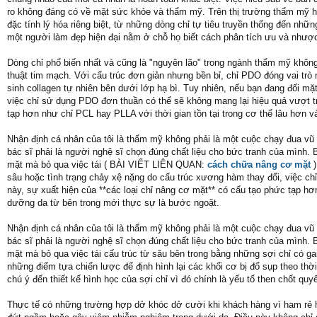
ro không đáng có về mặt sức khỏe và thẩm mỹ. Trên thị trường thẩm mỹ hiệ
đặc tính lý hóa riêng biệt, từ những dòng chỉ tự tiêu truyền thống đến nhữ
một người làm đẹp hiện đại nằm ở chỗ họ biết cách phân tích ưu và nhược 
Dòng chỉ phổ biến nhất và cũng là "nguyên lão" trong ngành thẩm mỹ không 
thuật tim mạch. Với cấu trúc đơn giản nhưng bền bỉ, chỉ PDO đóng vai tr
sinh collagen tự nhiên bên dưới lớp hạ bì. Tuy nhiên, nếu bạn đang đối m
việc chỉ sử dụng PDO đơn thuần có thể sẽ không mang lại hiệu quả vượt tr
tạp hơn như chỉ PCL hay PLLA với thời gian tồn tại trong cơ thể lâu hơn
Nhận định cá nhân của tôi là thẩm mỹ không phải là một cuộc chạy đua vũ
bác sĩ phải là người nghệ sĩ chọn đúng chất liệu cho bức tranh của mình. 
mặt mà bỏ qua việc tái ( BÀI VIẾT LIÊN QUAN:
cách chữa nâng cơ mặt
)
sâu hoặc tình trạng chảy xệ nặng do cấu trúc xương hàm thay đổi, việc c
này, sự xuất hiện của **các loại chỉ nâng cơ mặt** có cấu tạo phức tạp h
dưỡng da từ bên trong mới thực sự là bước ngoặt.
Nhận định cá nhân của tôi là thẩm mỹ không phải là một cuộc chạy đua vũ
bác sĩ phải là người nghệ sĩ chọn đúng chất liệu cho bức tranh của mình. 
mặt mà bỏ qua việc tái cấu trúc từ sâu bên trong bằng những sợi chỉ có g
những điểm tựa chiến lược để định hình lại các khối cơ bị đổ sụp theo thời 
chú ý đến thiết kế hình học của sợi chỉ vì đó chính là yếu tố then chốt qu
Thực tế có những trường hợp dở khóc dở cười khi khách hàng vì ham rẻ ho