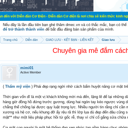
n đàn Cơ Điện - Diễn đàn Cơ điện là nơi chia sẽ kiến thức kinh nghiệm trong lã
Nếu đây là lần đầu tiên bạn ghé thăm dmec.vn và có thắc mắc, bạn có th
để trở thành thành viên
để bắt đầu đăng bán sản phẩm của mình.
Trang chủ
Diễn đàn
GIAO LƯU - KẾT BẠN - LIÊN KẾT
Giao lưu
Chuyên gia mê đắm cách
mimi01
Active Member
(
Thẩm mỹ viện
) Phái đẹp rạng ngời nhờ cách bấm huyệt nâng cơ mặt tr
Thời gian vốn dĩ là một vị khách không mời mà đến, lặng lẽ để lại những
hàng giờ đồng hồ đứng trước gương, dùng hai ngón tay kéo ngược vùng da 
chẳng thể chống lại được quy luật trọng lực. Nhiều người tin rằng chỉ cần
xương và hệ cơ, nếu khung đỡ ấy rệu rã thì lớp lụa dù đẹp đến đâu cũng s
mặt** như một liệu pháp phục hồi từ gốc rễ, thay vì chỉ cố gắng sửa chữ
Cơ mặt con người là một hệ thống đan xen phức tạp gồm hàng chục nhóm 