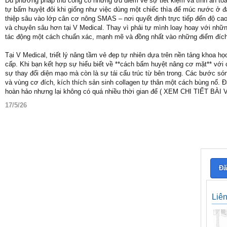
Dù phương pháp thủ công có những ưu điểm về sự tiết kiệm và tính an toàn
tự bấm huyệt đôi khi giống như việc dùng một chiếc thìa để múc nước ở đạ
thiệp sâu vào lớp cân cơ nông SMAS – nơi quyết định trực tiếp đến độ cao
và chuyên sâu hơn tại V Medical. Thay vì phải tự mình loay hoay với nhữn
tác động một cách chuẩn xác, mạnh mẽ và đồng nhất vào những điểm đích
Tại V Medical, triết lý nâng tầm vẻ đẹp tự nhiên dựa trên nền tảng khoa họ
cấp. Khi bạn kết hợp sự hiểu biết về **cách bấm huyệt nâng cơ mặt** với 
sự thay đổi diện mạo mà còn là sự tái cấu trúc từ bên trong. Các bước són
và vùng cơ đích, kích thích sản sinh collagen tự thân một cách bùng nổ. 
hoàn hảo nhưng lại không có quá nhiều thời gian để ( XEM CHI TIẾT BÀI
17/5/26
Đă
Liê