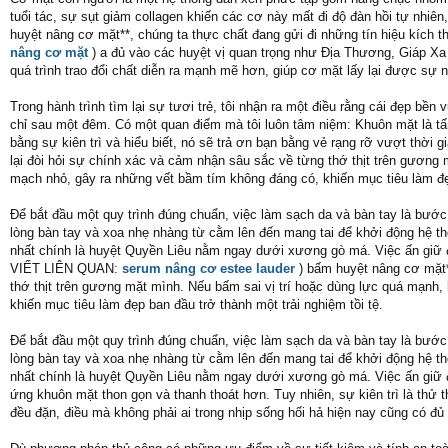
tuổi tác, sự sụt giảm collagen khiến các cơ này mất đi độ đàn hồi tự nhi
huyệt nâng cơ mặt**, chúng ta thực chất đang gửi đi những tín hiệu kích t
nâng cơ mặt
) a đủ vào các huyệt vị quan trọng như Địa Thương, Giáp Xa
quá trình trao đổi chất diễn ra mạnh mẽ hơn, giúp cơ mặt lấy lại được sự
Trong hành trình tìm lại sự tươi trẻ, tôi nhận ra một điều rằng cái đẹp b
chỉ sau một đêm. Có một quan điểm mà tôi luôn tâm niệm: Khuôn mặt là t
bằng sự kiên trì và hiểu biết, nó sẽ trả ơn bạn bằng vẻ rạng rỡ vượt thời
lại đòi hỏi sự chính xác và cảm nhận sâu sắc về từng thớ thịt trên gương
mạch nhỏ, gây ra những vết bầm tím không đáng có, khiến mục tiêu làm đẹp
Để bắt đầu một quy trình đúng chuẩn, việc làm sạch da và bàn tay là bước
lòng bàn tay và xoa nhẹ nhàng từ cằm lên đến mang tai để khởi động hệ t
nhất chính là huyệt Quyền Liêu nằm ngay dưới xương gò má. Việc ấn giữ đ
VIẾT LIÊN QUAN:
serum nâng cơ estee lauder
) bấm huyệt nâng cơ mặt**
thớ thịt trên gương mặt mình. Nếu bấm sai vị trí hoặc dùng lực quá mạnh
khiến mục tiêu làm đẹp ban đầu trở thành một trải nghiệm tồi tệ.
Để bắt đầu một quy trình đúng chuẩn, việc làm sạch da và bàn tay là bước
lòng bàn tay và xoa nhẹ nhàng từ cằm lên đến mang tai để khởi động hệ t
nhất chính là huyệt Quyền Liêu nằm ngay dưới xương gò má. Việc ấn giữ đ
ứng khuôn mặt thon gọn và thanh thoát hơn. Tuy nhiên, sự kiên trì là thử t
đều đặn, điều mà không phải ai trong nhịp sống hối hả hiện nay cũng có đủ 