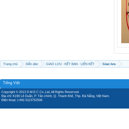
Trang chủ
Diễn đàn
GIAO LƯU - KẾT BẠN - LIÊN KẾT
Giao lưu
Tiếng Việt
Copyright © 2013 D.M.E.C Co.,Ltd, All Rights Reserved.
Địa chỉ: K190 Lê Duẩn, P. Tân chính, Q. Thanh Khê, Thp. Đà Nẵng, Việt Nam.
Điện thoại: (+84) 5113752506