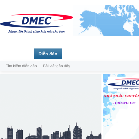
Trang chủ
Diễn đàn
Thành viên
Tìm kiếm diễn đàn
Bài viết gần đây