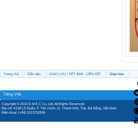
Trang chủ
Diễn đàn
GIAO LƯU - KẾT BẠN - LIÊN KẾT
Giao lưu
Tiếng Việt
Copyright © 2013 D.M.E.C Co.,Ltd, All Rights Reserved.
Địa chỉ: K190 Lê Duẩn, P. Tân chính, Q. Thanh Khê, Thp. Đà Nẵng, Việt Nam.
Điện thoại: (+84) 5113752506