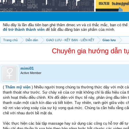
Chào mừn
Nếu đây là lần đầu tiên bạn ghé thăm dmec.vn và có thắc mắc, bạn có th
để trở thành thành viên
để bắt đầu đăng bán sản phẩm của mình.
Trang chủ
Diễn đàn
GIAO LƯU - KẾT BẠN - LIÊN KẾT
Giao lưu
Chuyên gia hướng dẫn tự 
mimi01
Active Member
(
Thẩm mỹ viện
) Nhiều người trong chúng ta thường thức dậy với một c
thanh thoát như trước. Sự chảy xệ của cơ mặt không chỉ là dấu hiệu của t
sinh hoạt thiếu điều chỉnh. Khi đối diện với thực tế này, phản ứng đầu t
thanh xuân một cách kín đáo và tiết kiệm. Tuy nhiên, ranh giới giữa việc
nữ rơi vào vòng xoáy của sự kỳ vọng quá mức. Chúng ta cần hiểu rằng cấu
chẽ với nhau dưới bề mặt da.
Việc thực hiện các bài tập massage hay sử dụng các công cụ hỗ trợ để tự n
Nếu chỉ đơn thuần là xoa bóp theo bản năng hoặc bắt chước các video ngắn