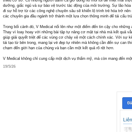
thiếu cơ sở. Có những người dành cả giờ đồng hồ mỗi tối để miệt mài thực
dưỡng, giấc ngủ và sự bảo vệ trước tác động của môi trường. Sự lão hóa là
đi sự hỗ trợ từ các công nghệ chuyên sâu sẽ khiến lộ trình trẻ hóa trở nê
các chuyên gia đầu ngành trở thành một lựa chọn thông minh để tái cấu trú
Trong bối cảnh đó, V Medical nổi lên như một điểm đến tin cậy cho những
Thay vì loay hoay với những bài tập tự nâng cơ mặt tại nhà mà kết quả vẫ
giúp giải quyết triệt để các vùng cơ chảy xệ một cách chính xác. Với sự 
tái tạo từ bên trong, mang lại vẻ đẹp tự nhiên mà không cần đến sự can t
chạm đến giới hạn của chúng và bạn cần một kết quả rõ rệt hơn.
V Medical không chỉ cung cấp một dịch vụ thẩm mỹ, mà còn mang đến m
19/5/26
Đă
Liê