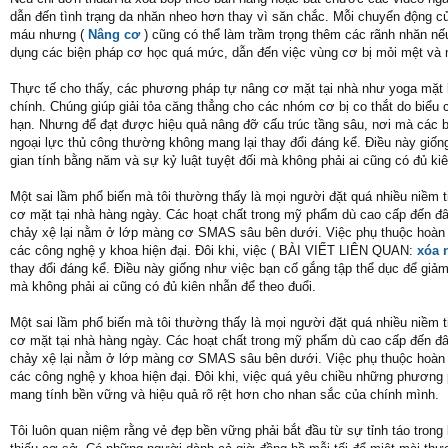
dẫn đến tình trạng da nhăn nheo hơn thay vì săn chắc. Mỗi chuyển động củ
máu nhưng (
Nâng cơ
) cũng có thể làm trầm trọng thêm các rãnh nhăn n
dụng các biện pháp cơ học quá mức, dẫn đến việc vùng cơ bị mỏi mệt và m
Thực tế cho thấy, các phương pháp tự nâng cơ mặt tại nhà như yoga mặt ha
chính. Chúng giúp giải tỏa căng thẳng cho các nhóm cơ bị co thắt do biể
hạn. Nhưng để đạt được hiệu quả nâng đỡ cấu trúc tầng sâu, nơi mà các bó
ngoại lực thủ công thường không mang lại thay đổi đáng kể. Điều này giốn
gian tính bằng năm và sự kỷ luật tuyệt đối mà không phải ai cũng có đủ kiê
Một sai lầm phổ biến mà tôi thường thấy là mọi người đặt quá nhiều niềm t
cơ mặt tại nhà hàng ngày. Các hoạt chất trong mỹ phẩm dù cao cấp đến đâu
chảy xệ lại nằm ở lớp màng cơ SMAS sâu bên dưới. Việc phụ thuộc hoàn to
các công nghệ y khoa hiện đại. Đôi khi, việc ( BÀI VIẾT LIÊN QUAN:
xóa 
thay đổi đáng kể. Điều này giống như việc bạn cố gắng tập thể dục để giảm
mà không phải ai cũng có đủ kiên nhẫn để theo đuổi.
Một sai lầm phổ biến mà tôi thường thấy là mọi người đặt quá nhiều niềm t
cơ mặt tại nhà hàng ngày. Các hoạt chất trong mỹ phẩm dù cao cấp đến đâu
chảy xệ lại nằm ở lớp màng cơ SMAS sâu bên dưới. Việc phụ thuộc hoàn to
các công nghệ y khoa hiện đại. Đôi khi, việc quá yêu chiều những phương p
mang tính bền vững và hiệu quả rõ rệt hơn cho nhan sắc của chính mình.
Tôi luôn quan niệm rằng vẻ đẹp bền vững phải bắt đầu từ sự tỉnh táo tron