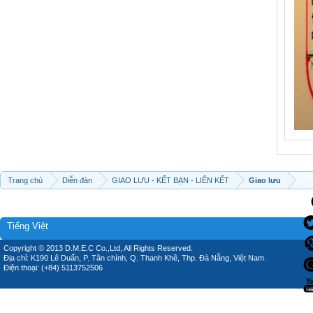
Trang chủ
Diễn đàn
GIAO LƯU - KẾT BẠN - LIÊN KẾT
Giao lưu
Tiếng Việt
Copyright © 2013 D.M.E.C Co.,Ltd, All Rights Reserved.
Địa chỉ: K190 Lê Duẩn, P. Tân chính, Q. Thanh Khê, Thp. Đà Nẵng, Việt Nam.
Điện thoại: (+84) 5113752506