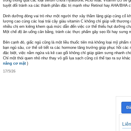
trong thông qua các loại serum chứa Hyaluronic Acid hoặc Vitamin B5 sẽ g
tuyệt đối tránh xa các thành phần đặc trị mạnh như Retinol hay AHA/BHA ch
Dinh dưỡng đóng vai trò như một người thợ xây thầm lặng giúp củng cố kh
lượng cao cùng các loại trái cây giàu vitamin C không chỉ giúp vết thương
nhiều chị em kiêng khem quá mức dẫn đến việc cơ thể thiếu hụt dưỡng chấ
Một chế độ ăn uống cân bằng, tránh các thực phẩm gây sẹo lồi hay sưng mủ
Bên cạnh đó, giấc ngủ cũng là một liều thuốc tiên mà không loại mỹ phẩm 
bạn ngủ sâu, cơ thể sẽ tiết ra các hormone tăng trưởng giúp phục hồi các
đặc biệt, việc nằm ngửa và kê cao gối không chỉ giúp giảm sưng nhanh chó
Chỉ một thói quen nhỏ như thay vỏ gối lụa sạch cũng có thể tạo ra sự kh
nâng cơ mặt
)
17/5/26
Đă
Liê