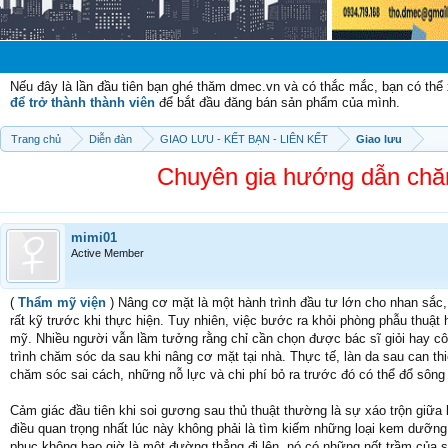
Chào m
Nếu đây là lần đầu tiên bạn ghé thăm dmec.vn và có thắc mắc, bạn có th
để trở thành thành viên
để bắt đầu đăng bán sản phẩm của mình.
Trang chủ
Diễn đàn
GIAO LƯU - KẾT BẠN - LIÊN KẾT
Giao lưu
Chuyên gia hướng dẫn chă
mimi01
Active Member
(
Thẩm mỹ viện
) Nâng cơ mặt là một hành trình đầu tư lớn cho nhan sắc, 
rất kỹ trước khi thực hiện. Tuy nhiên, việc bước ra khỏi phòng phẫu thuật
mỹ. Nhiều người vẫn lầm tưởng rằng chỉ cần chọn được bác sĩ giỏi hay côn
trình chăm sóc da sau khi nâng cơ mặt tại nhà. Thực tế, làn da sau can t
chăm sóc sai cách, những nỗ lực và chi phí bỏ ra trước đó có thể đổ sông đ
Cảm giác đầu tiên khi soi gương sau thủ thuật thường là sự xáo trộn giữa 
điều quan trọng nhất lúc này không phải là tìm kiếm những loại kem dưỡng 
phục không bao giờ là một đường thẳng đi lên, nó có những nốt trầm của s