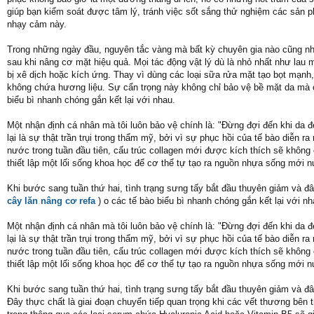
giúp bạn kiểm soát được tâm lý, tránh việc sốt sắng thử nghiệm các sản
nhạy cảm này.
Trong những ngày đầu, nguyên tắc vàng mà bất kỳ chuyên gia nào cũng nhấn
sau khi nâng cơ mặt hiệu quả. Mọi tác động vật lý dù là nhỏ nhất như la
bị xê dịch hoặc kích ứng. Thay vì dùng các loại sữa rửa mặt tạo bọt mạn
không chứa hương liệu. Sự cẩn trọng này không chỉ bảo vệ bề mặt da mà c
biểu bì nhanh chóng gắn kết lại với nhau.
Một nhận định cá nhân mà tôi luôn bảo vệ chính là: "Đừng đợi đến khi da 
lại là sự thật trần trụi trong thẩm mỹ, bởi vì sự phục hồi của tế bào diễn
nước trong tuần đầu tiên, cấu trúc collagen mới được kích thích sẽ không 
thiết lập một lối sống khoa học để cơ thể tự tạo ra nguồn nhựa sống mới 
Khi bước sang tuần thứ hai, tình trạng sưng tấy bắt đầu thuyên giảm và đ
cây lăn nâng cơ refa
) o các tế bào biểu bì nhanh chóng gắn kết lại với nh
Một nhận định cá nhân mà tôi luôn bảo vệ chính là: "Đừng đợi đến khi da 
lại là sự thật trần trụi trong thẩm mỹ, bởi vì sự phục hồi của tế bào diễn
nước trong tuần đầu tiên, cấu trúc collagen mới được kích thích sẽ không 
thiết lập một lối sống khoa học để cơ thể tự tạo ra nguồn nhựa sống mới 
Khi bước sang tuần thứ hai, tình trạng sưng tấy bắt đầu thuyên giảm và đ
Đây thực chất là giai đoạn chuyển tiếp quan trọng khi các vết thương bên 